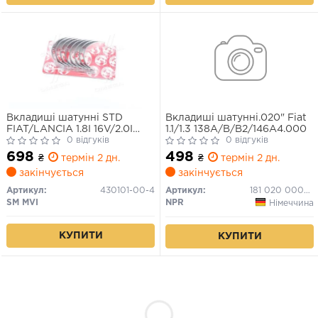
Вкладиші шатунні STD
Вкладиші шатунні.020" Fiat
FIAT/LANCIA 1.8I 16V/2.0I
1.1/1.3 138A/B/B2/146A4.000
16V/1.9TD (вир-во SM)
0 відгуків
0 відгуків
698
498
₴
термін 2 дн.
₴
термін 2 дн.
закінчується
закінчується
Артикул:
430101-00-4
Артикул:
181 020 0006 21
SM MVI
NPR
Німеччина
КУПИТИ
КУПИТИ