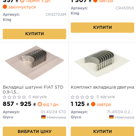
557
1 507
₴
термін 3 дн.
₴
завтра
закінчується
Артикул:
CR4531SX
King
Артикул:
CR4270AM
King
КУПИТИ
КУПИТИ
Вкладиші шатунні FIAT STD
Комплект вкладишів двигуна
0,9-1,5
138A/B/B2/146A4.0/182A4/182B6
0 відгуків
0 відгуків
(вир-во GLYCO)
857 - 925
1 125
₴
від 1 дн.
₴
завтра
Артикул:
01-4127/4 STD
Артикул:
71-4157/4 0.25MM
Glyco
Glyco
Німеччина
Німеччина
ВИБРАТИ ЦІНУ
КУПИТИ