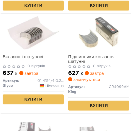
КУПИТИ
КУПИТИ
Вкладиші шатунові
Підшипники ковзання
шатунні
0 відгуків
0 відгуків
637
627
₴
завтра
₴
завтра
закінчується
Артикул:
01-4154/4 0.25MM
Glyco
Німеччина
Артикул:
CR4099AM
King
КУПИТИ
КУПИТИ