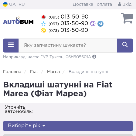
UA
RU
Доставка і оплата
Вхід
013-50-90
(095)
013-50-90
(097)
013-50-90
(073)
Яку запчастину шукаєте?
Наприклад: насос ГУР Туксон, 06H905601A
Головна
Fiat
Marea
Вкладиші шатунні
Вкладиші шатунні на Fiat
Marea (Фіат Мареа)
Уточніть
автомобіль:
Виберіть рік