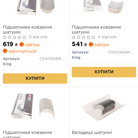
Підшипники ковзання
Підшипники ковзання
шатунні
шатунні
0 відгуків
0 відгуків
619
541
₴
завтра
₴
завтра
закінчується
Артикул:
CR4099AM 020
King
Артикул:
CR4099AM 010
King
КУПИТИ
КУПИТИ
Підшипники ковзання
Вкладиші шатунні
шатунні