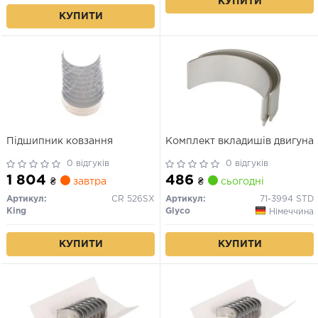
КУПИТИ
КУПИТИ
Підшипник ковзання
Комплект вкладишів двигуна
0 відгуків
0 відгуків
1 804
486
₴
завтра
₴
сьогодні
Артикул:
CR 526SX
Артикул:
71-3994 STD
King
Glyco
Німеччина
КУПИТИ
КУПИТИ