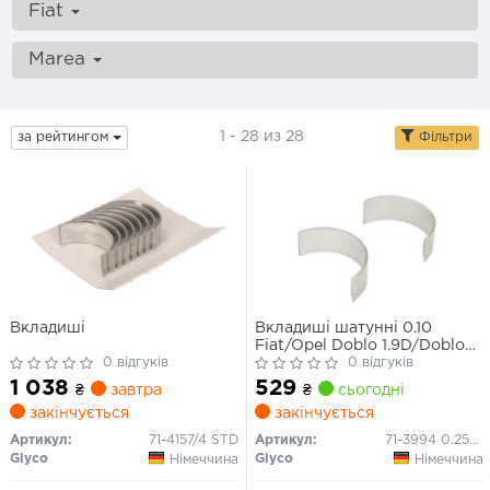
Fiat
Marea
1 - 28 из 28
за рейтингом
Фільтри
Вкладиші
Вкладиші шатунні 0.10
Fiat/Opel Doblo 1.9D/Doblo
0 відгуків
1.9JTD/Astra,Vectra 1.9
0 відгуків
CDTI/223 A6.000/7.000
1 038
529
₴
завтра
₴
сьогодні
закінчується
закінчується
Артикул:
71-4157/4 STD
Артикул:
71-3994 0.25MM
Glyco
Glyco
Німеччина
Німеччина