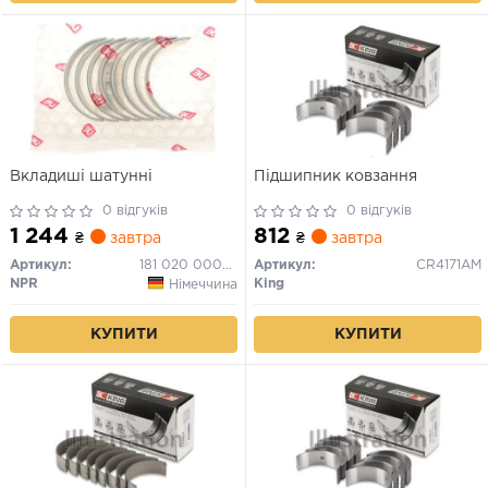
Вкладиші шатунні
Підшипник ковзання
0 відгуків
0 відгуків
1 244
812
₴
завтра
₴
завтра
Артикул:
181 020 0009 00
Артикул:
CR4171AM
NPR
King
Німеччина
КУПИТИ
КУПИТИ