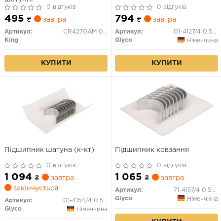
0 відгуків
0 відгуків
495
794
₴
завтра
₴
завтра
Артикул:
CR4270AM 020
Артикул:
01-4127/4 0.50MM
King
Glyco
Німеччина
КУПИТИ
КУПИТИ
Пiдшипник шатуна (к-кт)
Підшипник ковзання
0 відгуків
0 відгуків
1 094
1 065
₴
завтра
₴
завтра
закінчується
Артикул:
71-4157/4 0.50MM
Glyco
Німеччина
Артикул:
01-4154/4 0.50MM
Glyco
Німеччина