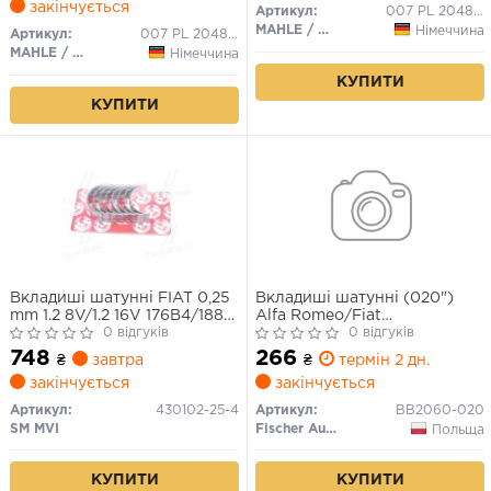
закінчується
Артикул:
007 PL 20485 200
MAHLE / KNECHT
Німеччина
Артикул:
007 PL 20485 210
MAHLE / KNECHT
Німеччина
КУПИТИ
КУПИТИ
Вкладиші шатунні FIAT 0,25
Вкладиші шатунні (020")
mm 1.2 8V/1.2 16V 176B4/188A
Alfa Romeo/Fiat
(вир-во SM)
0 відгуків
Bravo/Palio/Punto/500/Lanci
0 відгуків
Musa 1.1/1.2/1.4 93-
748
266
₴
завтра
₴
термін 2 дн.
закінчується
закінчується
Артикул:
430102-25-4
Артикул:
BB2060-020
SM MVI
Fischer Automotive One (FA1)
Польща
КУПИТИ
КУПИТИ