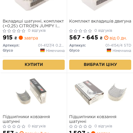
Вкладиші шатунні, комплект
Комплект вкладишів двигуна
(+0,25) CITROEN JUMPY I
FIAT 124, 124 SPIDER, 125,
0 відгуків
0 відгуків
BRAVA, BRAVO I, DOBLO,
915
567 - 645
₴
завтра
₴
від 0 дн.
DOBLO/MINIVAN, DUNA,
ELBA, FIORINO,
Артикул:
01-4127/4 0.25MM
Артикул:
01-4154/4 STD
FIORINO/MINIVAN, MAREA,
Glyco
Glyco
Німеччина
Німеччина
MULTIPLA, PALIO 1.1-1.6CNG
01.66-
КУПИТИ
ВИБРАТИ ЦІНУ
Підшипники ковзання
Підшипники ковзання
шатунні
шатунні
0 відгуків
0 відгуків