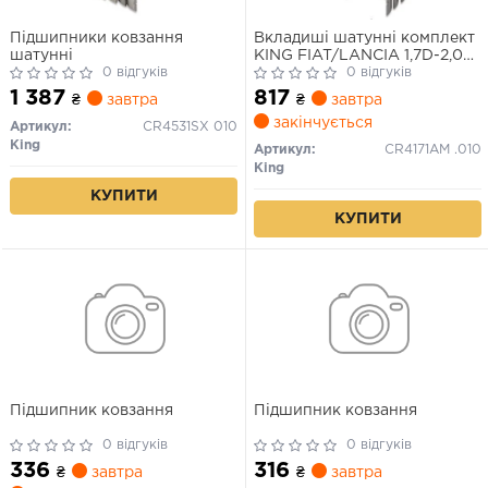
Підшипники ковзання
Вкладиші шатунні комплект
шатунні
KING FIAT/LANCIA 1,7D-2,0D
0 відгуків
-02
0 відгуків
1 387
817
₴
завтра
₴
завтра
закінчується
Артикул:
CR4531SX 010
King
Артикул:
CR4171AM .010
King
КУПИТИ
КУПИТИ
Підшипник ковзання
Підшипник ковзання
0 відгуків
0 відгуків
336
316
₴
завтра
₴
завтра