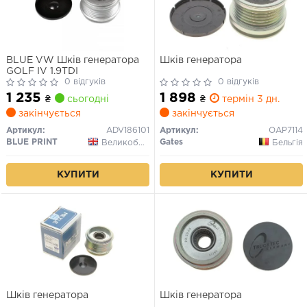
BLUE VW Шків генератора
Шків генератора
GOLF IV 1.9TDI
0 відгуків
0 відгуків
1 235
1 898
₴
сьогодні
₴
термін 3 дн.
закінчується
закінчується
Артикул:
ADV186101
Артикул:
OAP7114
BLUE PRINT
Gates
Великобританія
Бельгія
КУПИТИ
КУПИТИ
Шків генератора
Шків генератора