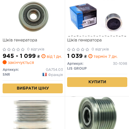
Шків генератора
Шків генератора
0 відгуків
0 відгуків
945 - 1 099
1 039
₴
від 1 дн.
₴
термін 7 дн.
закінчується
Артикул:
30-1098
IJS GROUP
Артикул:
GA754.03
SNR
Франція
КУПИТИ
ВИБРАТИ ЦІНУ