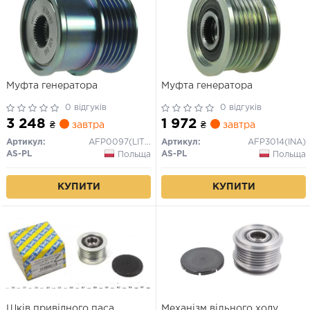
Муфта генератора
Муфта генератора
0 відгуків
0 відгуків
3 248
1 972
₴
завтра
₴
завтра
Артикул:
AFP0097(LITENS)
Артикул:
AFP3014(INA)
AS-PL
AS-PL
Польща
Польща
КУПИТИ
КУПИТИ
Шків привідного паса
Механізм вільного ходу