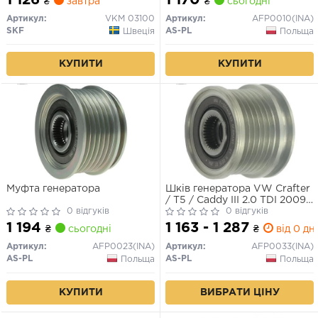
₴
завтра
₴
сьогодні
Артикул:
VKM 03100
Артикул:
AFP0010(INA)
SKF
AS-PL
Швеція
Польща
КУПИТИ
КУПИТИ
Муфта генератора
Шків генератора VW Crafter
/ T5 / Caddy III 2.0 TDI 2009 -
0 відгуків
(INA)
0 відгуків
1 194
1 163 - 1 287
₴
сьогодні
₴
від 0 дн.
Артикул:
AFP0023(INA)
Артикул:
AFP0033(INA)
AS-PL
AS-PL
Польща
Польща
КУПИТИ
ВИБРАТИ ЦІНУ