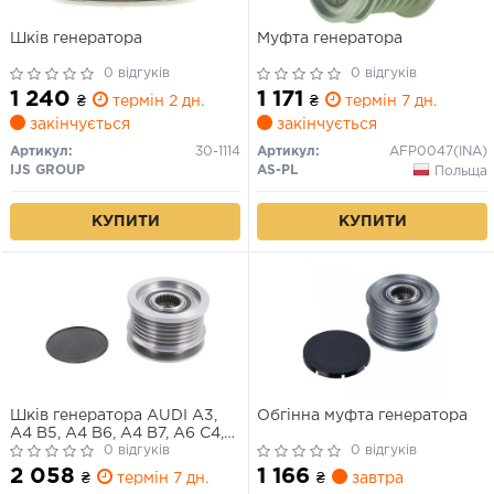
Шків генератора
Муфта генератора
0 відгуків
0 відгуків
1 240
1 171
₴
термін 2 дн.
₴
термін 7 дн.
закінчується
закінчується
Артикул:
30-1114
Артикул:
AFP0047(INA)
IJS GROUP
AS-PL
Польща
КУПИТИ
КУПИТИ
Шків генератора AUDI A3,
Обгінна муфта генератора
A4 B5, A4 B6, A4 B7, A6 C4,
A6 C5, TT SEAT ALTEA,
0 відгуків
0 відгуків
ALTEA XL, EXEO, EXEO ST,
2 058
1 166
₴
термін 7 дн.
₴
завтра
IBIZA IV, IBIZA IV SC, LEON,