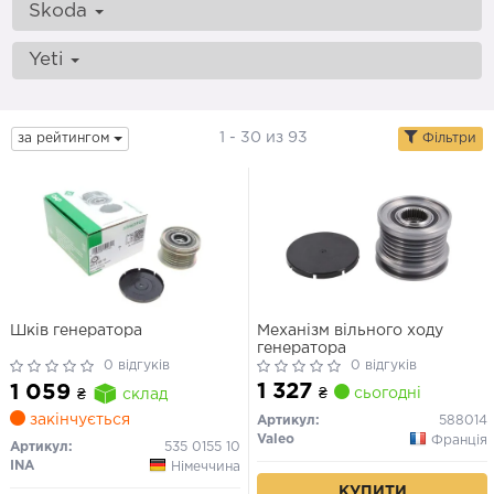
Skoda
Yeti
1 - 30 из 93
за рейтингом
Фільтри
Шків генератора
Механізм вільного ходу
генератора
0 відгуків
0 відгуків
1 327
1 059
₴
сьогодні
₴
склад
закінчується
Артикул:
588014
Valeo
Франція
Артикул:
535 0155 10
INA
Німеччина
КУПИТИ