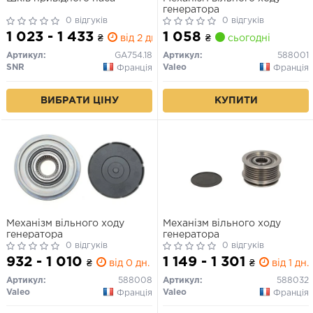
генератора
0 відгуків
0 відгуків
1 023 - 1 433
1 058
₴
від 2 дн.
₴
сьогодні
Артикул:
GA754.18
Артикул:
588001
SNR
Valeo
Франція
Франція
ВИБРАТИ ЦІНУ
КУПИТИ
Механізм вільного ходу
Механізм вільного ходу
генератора
генератора
0 відгуків
0 відгуків
932 - 1 010
1 149 - 1 301
₴
від 0 дн.
₴
від 1 дн.
Артикул:
588008
Артикул:
588032
Valeo
Valeo
Франція
Франція