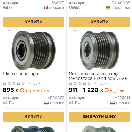
TOLEDO III SKODA OCTAVIA
Артикул:
588071
Артикул:
30140008
II, SUPERB II, YETI 1.6-4.2
Valeo
SWAG
Франція
Німеччина
11.94-07.18
КУПИТИ
КУПИТИ
Шків генератора
Механізм вільного ходу
генератора Brand new AS-PL
0 відгуків
0 відгуків
895
911 - 1 220
₴
термін 7 дн.
₴
від 1 дн.
Артикул:
AFP0033
Артикул:
AFP3014
AS-PL
AS-PL
Польща
Польща
КУПИТИ
ВИБРАТИ ЦІНУ