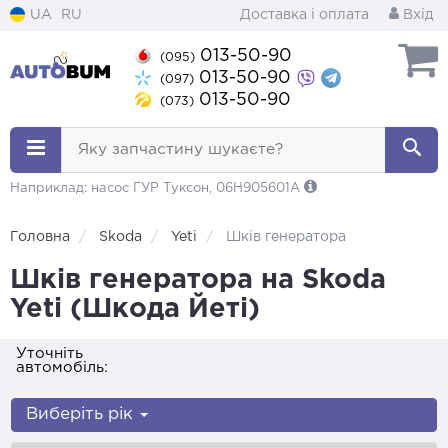
UA
RU
Доставка і оплата
Вхід
013-50-90
(095)
013-50-90
(097)
013-50-90
(073)
Яку запчастину шукаєте?
Наприклад: насос ГУР Туксон, 06H905601A
Головна
Skoda
Yeti
Шків генератора
Шків генератора на Skoda
Yeti (Шкода Йеті)
Уточніть
автомобіль:
Виберіть рік