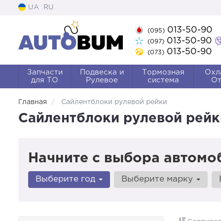
UA
RU
013-50-90
(095)
013-50-90
(097)
013-50-90
(073)
Запчасти
Подвеска и
Тормозная
Охл
для ТО
Рулевое
система
От
Главная
Сайлентблоки рулевой рейки
Сайлентблоки рулевой рейк
Начните с выбора автомо
Выберите год
Выберите марку