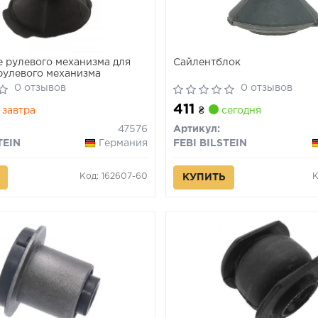
 рулевого механизма для
Сайлентблок
рулевого механизма
0 отзывов
0 отзывов
411
завтра
₴
сегодня
47576
Артикул:
TEIN
Германия
FEBI BILSTEIN
Код: 162607-60
К
КУПИТЬ