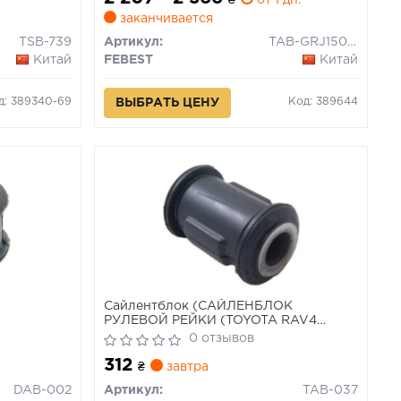
₴
от 1 дн.
заканчивается
TSB-739
Артикул:
TAB-GRJ150-KIT
Китай
FEBEST
Китай
д: 389340-69
Код: 389644
ВЫБРАТЬ ЦЕНУ
Сайлентблок (САЙЛЕНБЛОК
РУЛЕВОЙ РЕЙКИ (TOYOTA RAV4
ACA2# 2000-2005) FEBEST)
0 отзывов
312
₴
завтра
DAB-002
Артикул:
TAB-037