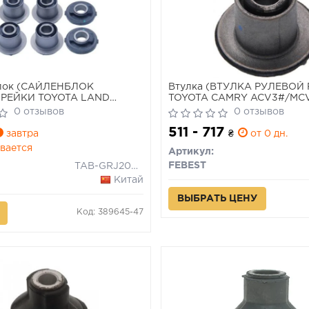
лок (САЙЛЕНБЛОК
Втулка (ВТУЛКА РУЛЕВОЙ
РЕЙКИ TOYOTA LAND
TOYOTA CAMRY ACV3#/MCV
200 UZJ200/VDJ200 2007-)
2006)
0 отзывов
0 отзывов
511 - 717
завтра
₴
от 0 дн.
вается
Артикул:
FEBEST
TAB-GRJ200-KIT
Китай
ВЫБРАТЬ ЦЕНУ
Код: 389645-47