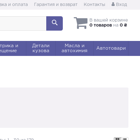
вка и оплата
Гарантия и возврат
Контакты
Вход
В вашей корзине
0 товаров
на
0 ₴
трика и
Детали
Масла и
Автотовари
ещение
кузова
автохимия