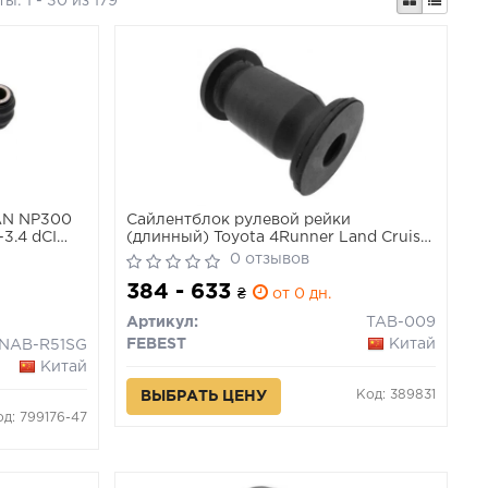
ты:
1 - 30 из 179
AN NP300
Сайлентблок рулевой рейки
3.4 dCI
(длинный) Toyota 4Runner Land Cruiser
Prado 95-02
0 отзывов
384 - 633
₴
от 0 дн.
Артикул:
TAB-009
FEBEST
Китай
NAB-R51SG
Китай
Код: 389831
ВЫБРАТЬ ЦЕНУ
од: 799176-47