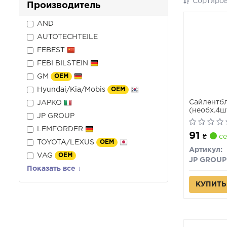
Сортиров
Производитель
AND
AUTOTECHTEILE
FEBEST
FEBI BILSTEIN
GM
OEM
Hyundai/Kia/Mobis
OEM
Сайлентбл
JAPKO
(необх.4ш
JP GROUP
LEMFORDER
91
₴
се
TOYOTA/LEXUS
OEM
Артикул:
VAG
OEM
JP GROUP
Показать все ↓
КУПИТЬ