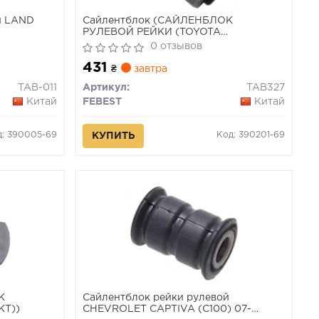
и LAND
Сайлентблок (САЙЛЕНБЛОК
РУЛЕВОЙ РЕЙКИ (TOYOTA
PICNIC/AVENSIS VERSO ACM20 2001-
0 отзывов
2005) FEBEST)
431
₴
завтра
TAB-011
Артикул:
TAB327
Китай
FEBEST
Китай
д: 390005-69
Код: 390201-69
КУПИТЬ
К
Сайлентблок рейки рулевой
КТ))
CHEVROLET CAPTIVA (C100) 07-