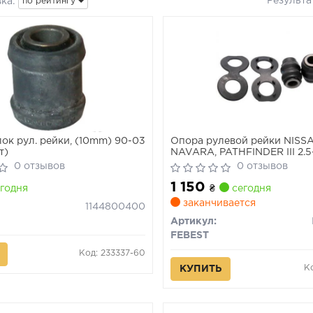
Результа
ка:
по рейтингу
ок рул. рейки, (10mm) 90-03
Опора рулевой рейки NISS
т)
NAVARA, PATHFINDER III 2.5-
05- (Пр-во FEBEST)
0 отзывов
0 отзывов
1 150
годня
₴
сегодня
заканчивается
1144800400
Артикул:
FEBEST
Код: 233337-60
К
КУПИТЬ