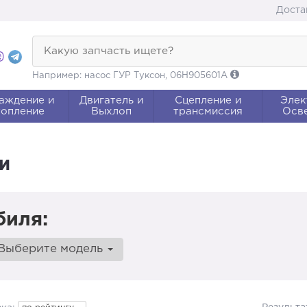
Доста
Какую запчасть ищете?
Например: насос ГУР Туксон, 06H905601A
аждение и
Двигатель и
Сцепление и
Элек
опление
Выхлоп
трансмиссия
Осв
и
биля:
Выберите модель