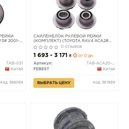
 РЕЙКИ
САЙЛЕНБЛОК РУЛЕВОЙ РЕЙКИ
3# 2001-
(КОМПЛЕКТ) (TOYOTA RAV4 ACA2#
2000-2005)
0 отзывов
1 693 - 3 171
₴
от 0 дн.
TAB-031
Артикул:
TAB-ACA20-KIT
Китай
FEBEST
Китай
Код: 388084
Код: 387889
ВЫБРАТЬ ЦЕНУ