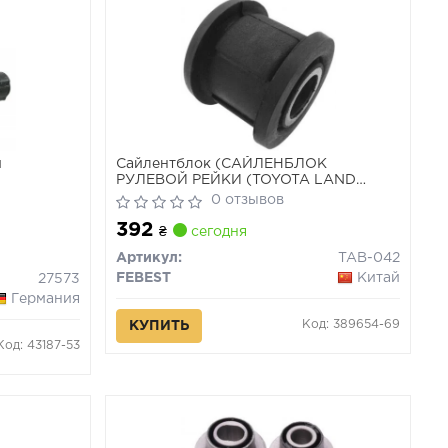
й
Сайлентблок (САЙЛЕНБЛОК
РУЛЕВОЙ РЕЙКИ (TOYOTA LAND
CRUISER 100 HDJ101/UZJ100 1998-
0 отзывов
2007) FEBEST)
392
₴
сегодня
Артикул:
TAB-042
FEBEST
Китай
27573
Германия
Код: 389654-69
КУПИТЬ
Код: 43187-53