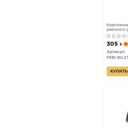
Крепление
реечного 
305
₴
Артикул:
FEBI BILS
КУПИТЬ