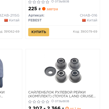
DAEWOO WINSTORM 07- OPEL
0 отзывов
ANTARA 06-
225
₴
завтра
BZAB-211SG
Артикул:
CHAB-016
Китай
FEBEST
Китай
д: 391062-69
Код: 390079-69
КУПИТЬ
ЙКИ
САЙЛЕНБЛОК РУЛЕВОЙ РЕЙКИ
0
(КОМПЛЕКТ) (TOYOTA LAND CRUISER
PRADO 150 GRJ15#/TRJ150 2009-)
0 отзывов
2 207 - 2 366