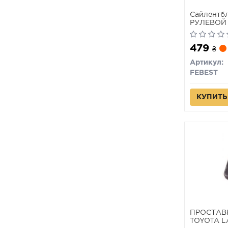
Сайлентб
РУЛЕВОЙ 
PICNIC/AV
2005) FEB
479
₴
Артикул:
FEBEST
КУПИТЬ
ПРОСТАВ
TOYOTA L