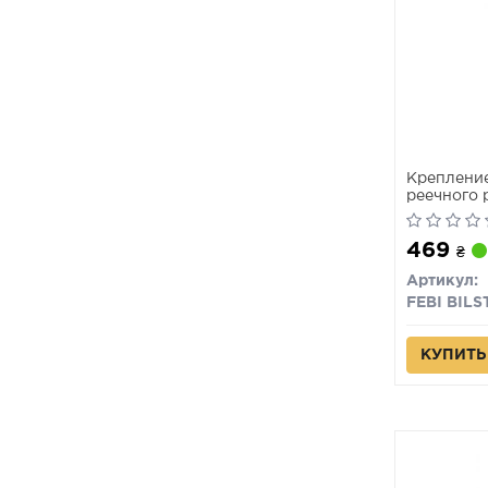
Крепление
реечного 
469
₴
Артикул:
FEBI BILS
КУПИТЬ