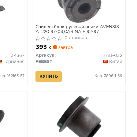
Сайлентблок рулевой рейки AVENSIS
AT220 97-03,CARINA E 92-97
0 отзывов
393
₴
завтра
34367
Артикул:
TAB-032
Германия
FEBEST
Китай
од: 162163-57
Код: 389611-69
КУПИТЬ