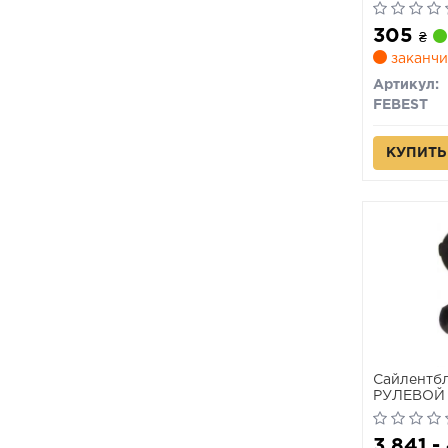
1996-2002
305
₴
заканчи
Артикул:
FEBEST
КУПИТЬ
Сайлентб
РУЛЕВОЙ 
CLASS 164
3 841 -