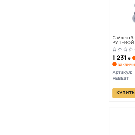
Сайлентб
РУЛЕВОЙ 
CRUISER 
1 231
₴
заканчи
Артикул:
FEBEST
КУПИТЬ