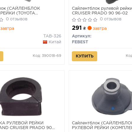
лок (САЙЛЕНБЛОК
Сайлентблок рулевой рейк
РЕЙКИ (TOYOTA
CRUISER PRADO 90 96-02
ENSIS VERSO ACM20 2001-
0 отзывов
0 отзывов
EST)
291
завтра
₴
завтра
TAB-326
Артикул:
Китай
FEBEST
Код: 390018-69
Ко
КУПИТЬ
КА РУЛЕВОЙ РЕЙКИ
Сайлентблок (САЙЛЕНБЛО
AND CRUISER PRADO 90
РУЛЕВОЙ РЕЙКИ (КОМПЛЕ