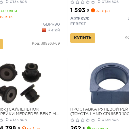
0 отзывов
0 отзывов
1 593
сегодня
₴
завтра
вается
Артикул:
FEBEST
TGBPR90
Китай
Ко
КУПИТЬ
Код: 389363-69
лок (САЙЛЕНБЛОК
ПРОСТАВКА РУЛЕВОЙ РЕ
РЕЙКИ MERCEDES BENZ ML-
(TOYOTA LAND CRUISER 10
 2004-2011)
HDJ101/UZJ100 1998-2007)
0 отзывов
0 отзывов
 4 798
262