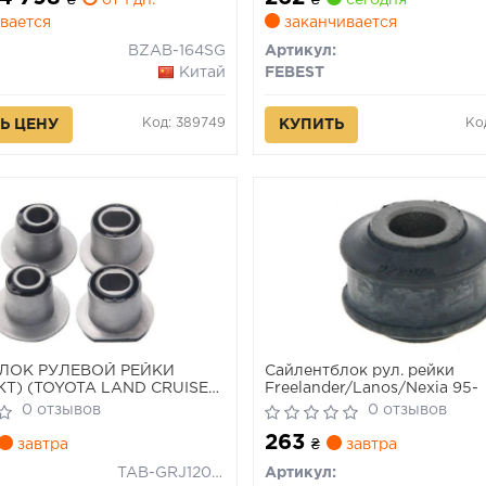
₴
от 1 дн.
₴
сегодня
вается
заканчивается
BZAB-164SG
Артикул:
Китай
FEBEST
Код: 389749
Ко
Ь ЦЕНУ
КУПИТЬ
ЛОК РУЛЕВОЙ РЕЙКИ
Сайлентблок рул. рейки
Т) (TOYOTA LAND CRUISER
Freelander/Lanos/Nexia 95-
0
0 отзывов
0 отзывов
J12#/RZJ12#/TRJ12#/VZJ12#
263
9)
завтра
₴
завтра
TAB-GRJ120-KIT
Артикул: