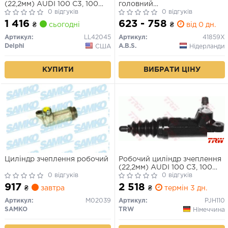
(22,2мм) AUDI 100 C3, 100
головний
C4, 200 C3, 80 B2, 80 B3, 80
0 відгуків
A8/Cabriolet/A6/Coupe/80/V
0 відгуків
B4, 90 B3, A6 C4, A6 C5, A8
82-02
1 416
623 - 758
₴
сьогодні
₴
від 0 дн.
D2, CABRIOLET B3, COUPE
B2, COUPE B3, QUATTRO, V8
Артикул:
LL42045
Артикул:
41859X
PORSCHE BOXSTER 1.4-4.2
Delphi
A.B.S.
США
Нідерланди
08.80-
КУПИТИ
ВИБРАТИ ЦІНУ
Циліндр зчеплення робочий
Робочий циліндр зчеплення
(22,2мм) AUDI 100 C3, 100
0 відгуків
C4, 200 C3, 80 B2, 80 B3, 80
0 відгуків
B4, 90 B2, 90 B3, A6 C4, A6
917
2 518
₴
завтра
₴
термін 3 дн.
C5, A8 D2, CABRIOLET B3,
COUPE B2, COUPE B3,
Артикул:
M02039
Артикул:
PJH110
QUATTRO, V8 1.4-4.2 08.80-
SAMKO
TRW
Німеччина