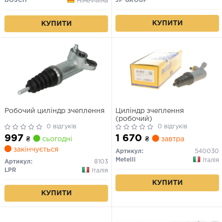
BOSCH
JP GROUP
Німеччина
КУПИТИ
КУПИТИ
Робочий циліндр зчеплення
Циліндр зчеплення
(робочий)
0 відгуків
0 відгуків
997
1 670
₴
сьогодні
₴
завтра
закінчується
Артикул:
540030
Metelli
Італія
Артикул:
8103
LPR
Італія
КУПИТИ
КУПИТИ