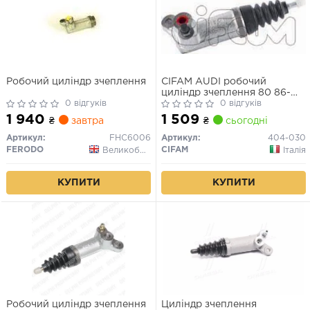
Робочий циліндр зчеплення
CIFAM AUDI робочий
циліндр зчеплення 80 86-
0 відгуків
95,A6 94-
0 відгуків
1 940
1 509
₴
завтра
₴
сьогодні
Артикул:
FHC6006
Артикул:
404-030
FERODO
CIFAM
Великобританія
Італія
КУПИТИ
КУПИТИ
Робочий циліндр зчеплення
Циліндр зчеплення