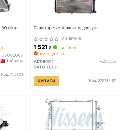
 80 (вир-
Радіатор охолодження двигуна
0 відгуків
1 521
дн.
₴
сьогодні
закінчується
03002089
Тайвань
Артикул:
R20006
SATO TECH
Код: 455703
Код: 272734-57
КУПИТИ