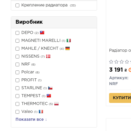
Крепление радиатора
(33)
Виробник
DEPO
(2)
MAGNETI MARELLI
(1)
MAHLE / KNECHT
(4)
Радіатор 
NISSENS
(7)
NRF
(6)
3 191
₴
Polcar
(6)
Артикул:
PROFIT
(1)
NRF
STARLINE
(1)
TEMPEST
(1)
КУПИТИ
THERMOTEC
(5)
Valeo
(1)
Показати все ↓