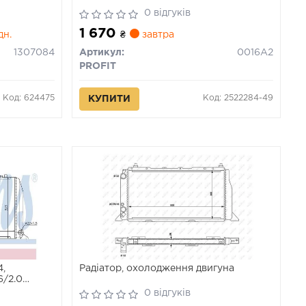
0 відгуків
1 670
дн.
₴
завтра
1307084
Артикул:
0016A2
PROFIT
Код: 624475
Код: 2522284-49
КУПИТИ
4,
Радіатор, охолодження двигуна
6/2.0
0 відгуків