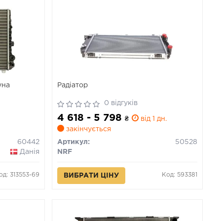
уна
Радіатор
0 відгуків
4 618 - 5 798
₴
від 1 дн.
закінчується
60442
Артикул:
50528
Данія
NRF
од: 313553-69
Код: 593381
ВИБРАТИ ЦІНУ