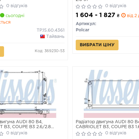
0 відгуків
0 відгуків
1 604 - 1 827
сьогодні
₴
від 2 
ється
Артикул:
Polcar
TP.15.60.4361
Тайвань
ВИБРАТИ ЦІНУ
Код: 369230-53
двигуна AUDI 80 B4,
Радіатор двигуна AUDI 80 B
 B3, COUPE B3 2.6/2.8
CABRIOLET B3, COUPE B3 1.
00
05.89-07.98
0 відгуків
0 відгуків