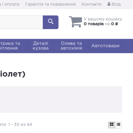
 і оплата
Гарантія та повернення
Контакти
Вхід
У вашому кошику
0 товарів
на
0 ₴
трика та
Деталі
Олива та
Автотовари
ітлення
кузова
автохімія
іолет)
ати:
1 - 30 из 44