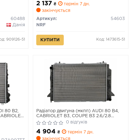
2 137
₴
термін 7 дн.
закінчується
60488
Артикул:
54603
Данія
NRF
од: 909126-51
Код: 1473615-51
КУПИТИ
I 80 B2,
Радіатор двигуна (мкпп) AUDI 80 B4,
, CABRIOLET
CABRIOLET B3, COUPE B3 2.6/2.8
2.3 08.80-
08.91-08.00
0 відгуків
4 904
₴
термін 7 дн.
закінчується