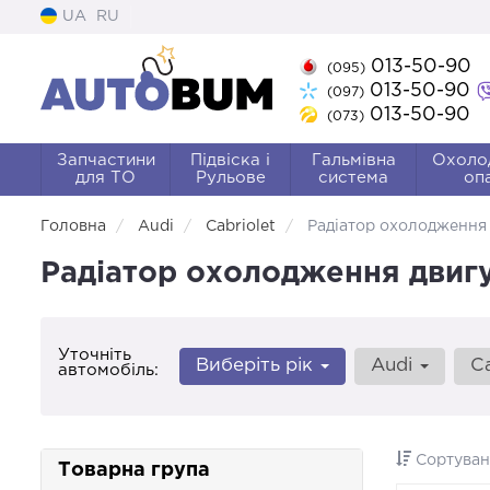
UA
RU
013-50-90
(095)
013-50-90
(097)
013-50-90
(073)
Запчастини
Підвіска і
Гальмівна
Охоло
для ТО
Рульове
система
оп
Головна
Audi
Cabriolet
Радіатор охолодження
Радіатор охолодження двигун
Уточніть
Виберіть рік
Audi
C
автомобіль:
Сортуван
Товарна група