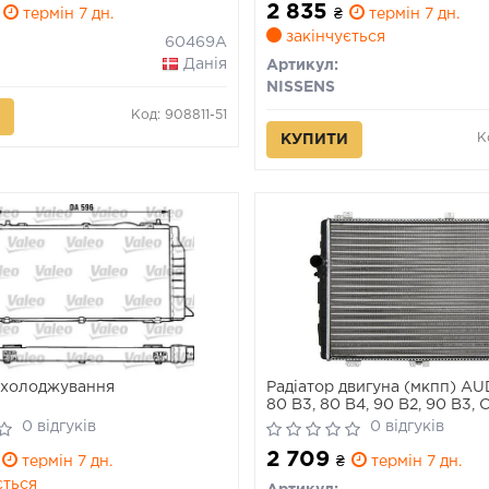
2 835
термін 7 дн.
₴
термін 7 дн.
закінчується
60469A
Данія
Артикул:
NISSENS
Код: 908811-51
К
КУПИТИ
охолоджування
Радіатор двигуна (мкпп) AUD
80 B3, 80 B4, 90 B2, 90 B3
B3, COUPE B2, COUPE B3 1.9-
0 відгуків
0 відгуків
12.96
2 709
термін 7 дн.
₴
термін 7 дн.
ється