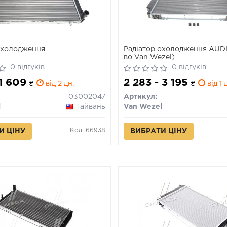
охолодження
Радіатор охолодження AUDI
во Van Wezel)
0 відгуків
0 відгуків
 1 609
2 283 - 3 195
₴
від 2 дн.
₴
від 1 
03002047
Артикул:
l
Тайвань
Van Wezel
Код: 66938
И ЦІНУ
ВИБРАТИ ЦІНУ