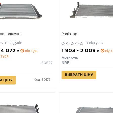
охолодження
Радіатор
0 відгуків
0 відгуків
- 4 072
1 903 - 2 009
₴
від 1 дн.
₴
від 0
ється
Артикул:
NRF
50527
ВИБРАТИ ЦІНУ
Код: 801754
И ЦІНУ