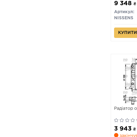
9 348
₴
Артикул:
NISSENS
КУПИТИ
Радіатор 
3 943
₴
закінчу