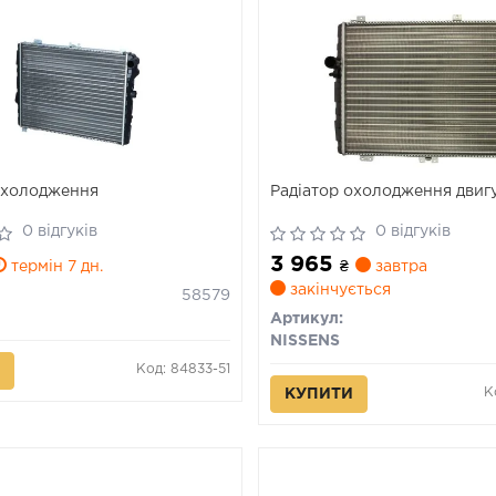
охолодження
Радіатор охолодження двиг
0 відгуків
0 відгуків
3 965
термін 7 дн.
₴
завтра
закінчується
58579
Артикул:
NISSENS
Код: 84833-51
К
КУПИТИ