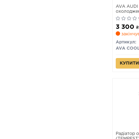
AVA AUDI 
охолоджен
3 300
₴
закінчу
Артикул:
AVA COO
КУПИТИ
Радіатор 
(TEMPEST