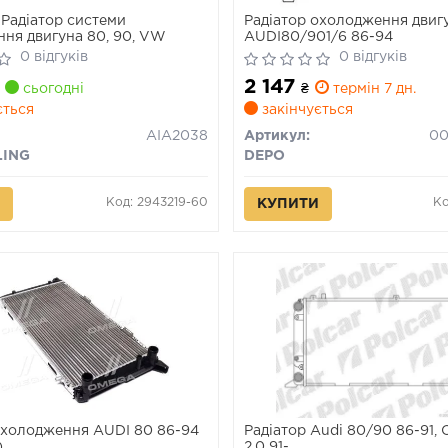
Радіатор системи
Радіатор охолодження двиг
ня двигуна 80, 90, VW
AUDI80/901/6 86-94
0 відгуків
0 відгуків
2 147
сьогодні
₴
термін 7 дн.
ється
закінчується
AIA2038
Артикул:
00
LING
DEPO
Код: 2943219-60
Ко
КУПИТИ
охолодження AUDI 80 86-94
Радіатор Audi 80/90 86-91, C
)
2.0 91-