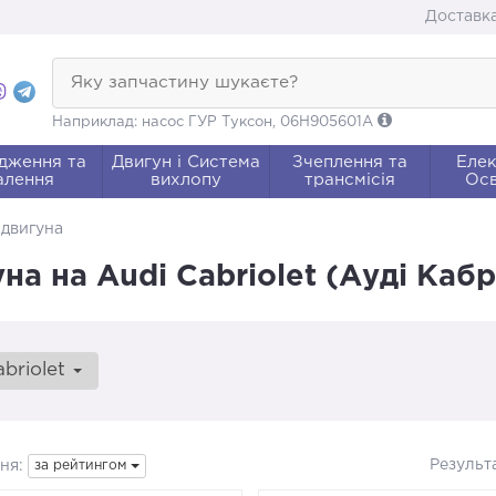
Доставка
Яку запчастину шукаєте?
Наприклад: насос ГУР Туксон, 06H905601A
дження та
Двигун і Система
Зчеплення та
Елек
алення
вихлопу
трансмісія
Осв
 двигуна
а на Audi Cabriolet (Ауді Кабр
abriolet
Результ
ня:
за рейтингом