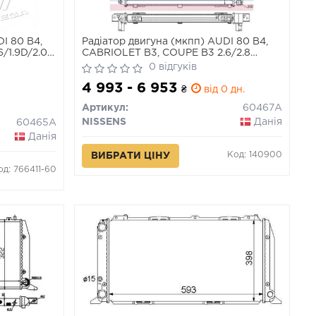
DI 80 B4,
Радіатор двигуна (мкпп) AUDI 80 B4,
/1.9D/2.0
CABRIOLET B3, COUPE B3 2.6/2.8
08.91-08.00
0 відгуків
4 993 - 6 953
₴
від 0 дн.
Артикул:
60467A
NISSENS
Данія
60465A
Данія
Код: 140900
ВИБРАТИ ЦІНУ
од: 766411-60