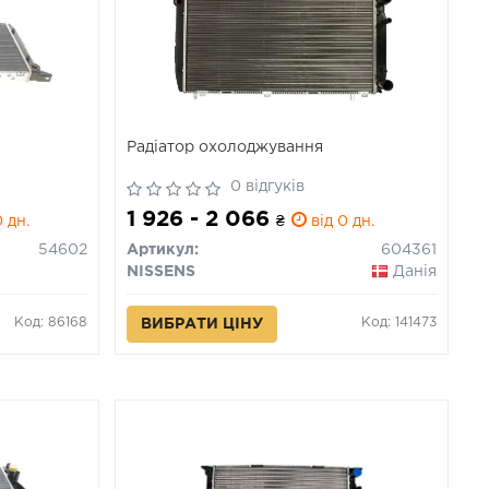
Радіатор охолоджування
0 відгуків
1 926 - 2 066
 дн.
₴
від 0 дн.
54602
Артикул:
604361
NISSENS
Данія
Код: 86168
Код: 141473
ВИБРАТИ ЦІНУ