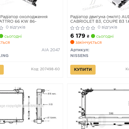
Радіатор охолодження
Радіатор двигуна (мкпп) AU
ATTRO 66 KW 86-
CABRIOLET B3, COUPE B3 1.6
05.89-08.00
0 відгуків
0 відгуків
6 179
сьогодні
₴
сьогодні
ється
закінчується
AIA 2047
Артикул:
LING
NISSENS
Код: 207498-60
К
КУПИТИ