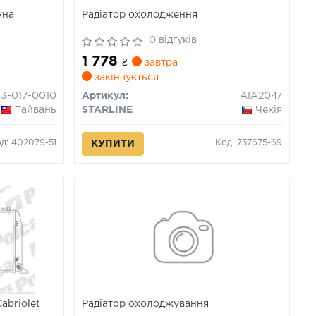
уна
Радіатор охолодження
0 відгуків
1 778
₴
завтра
закінчується
3-017-0010
Артикул:
AIA2047
Тайвань
STARLINE
Чехія
д: 402079-51
Код: 737675-69
КУПИТИ
abriolet
Радіатор охолоджування