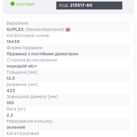
сьогодні
Код:
215517-60
Виробник
SUPLEX
(Великобританія)
Каталоговий номер
19439
Форма пружини
Пружина з постійним діаметром
Сторона встановлення
передній міст
Товщина [мм]
12.5
Довжина [мм]
425
Зовнішній діаметр [мм]
160
Вага [кг]
2.2
Маркування кольору
зелений
Багаторазовий