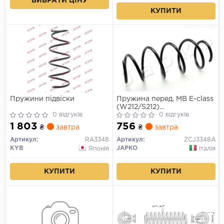
ВИБРАТИ ЦІНУ
КУПИТИ
Пружини підвіски
Пружина перед. MB E-class
(W212/S212)
0 відгуків
200CDI/220CDI/250CDI
0 відгуків
09-16
1 803
756
₴
завтра
₴
завтра
Артикул:
RA3348
Артикул:
ZCJ3348A
KYB
JAPKO
Японія
Італія
КУПИТИ
КУПИТИ