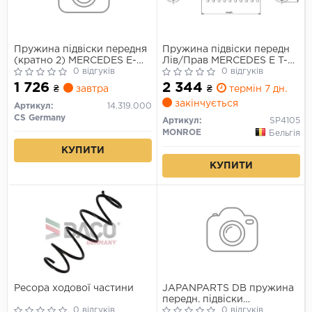
Пружина підвіски передня
Пружина підвіски передн
(кратно 2) MERCEDES E-
Лів/Прав MERCEDES E T-
class W212 (09-16) CS
0 відгуків
MODEL (S212), E (W212)
0 відгуків
Germany
2.2D/3.5 01.09-12.16
1 726
2 344
₴
завтра
₴
термін 7 дн.
закінчується
Артикул:
14.319.000
CS Germany
Артикул:
SP4105
MONROE
Бельгія
КУПИТИ
КУПИТИ
Ресора ходової частини
JAPANPARTS DB пружина
передн. підвіски
0 відгуків
переднедняя W212 09-
0 відгуків