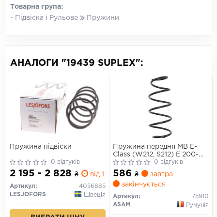
Товарна група:
- Підвіска і Рульове
Пружини
АНАЛОГИ "19439 SUPLEX":
Пружина підвіски
Пружина передня MB E-
Class (W212, S212) E 200-
0 відгуків
E350 CDI (09-16) (75910)
0 відгуків
Asam
2 195 - 2 828
586
₴
від 1 дн.
₴
завтра
закінчується
Артикул:
4056885
LESJOFORS
Швеція
Артикул:
75910
ASAM
Румунія