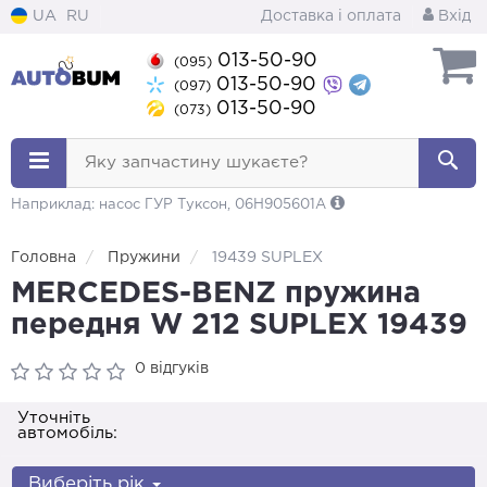
UA
RU
Доставка і оплата
Вхід
013-50-90
(095)
013-50-90
(097)
013-50-90
(073)
Яку запчастину шукаєте?
Наприклад: насос ГУР Туксон, 06H905601A
Головна
Пружини
19439 SUPLEX
MERCEDES-BENZ пружина
передня W 212 SUPLEX 19439
0 відгуків
Уточніть
автомобіль:
Виберіть рік