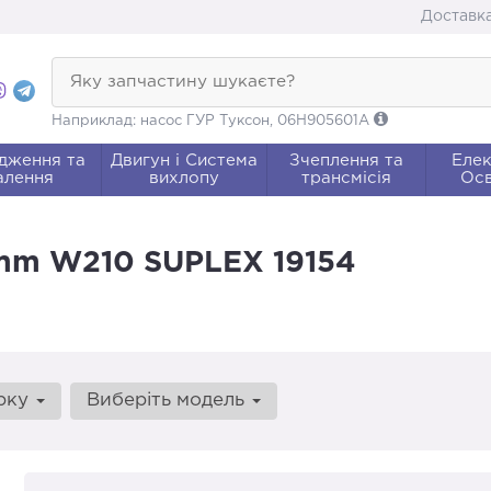
Доставка
Яку запчастину шукаєте?
Наприклад: насос ГУР Туксон, 06H905601A
дження та
Двигун і Система
Зчеплення та
Елек
алення
вихлопу
трансмісія
Осв
mm W210 SUPLEX 19154
арку
Виберіть модель