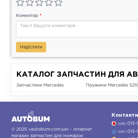
Коментар
*
Надіслати
КАТАЛОГ ЗАПЧАСТИН ДЛЯ АВ
Запчастини Mercedes
Пружини Mercedes S21
Контакт
013-
(095)
© 2025 «autobum.com.ua» - інтернет
013-
(097)
магазин запчастин для іномарок