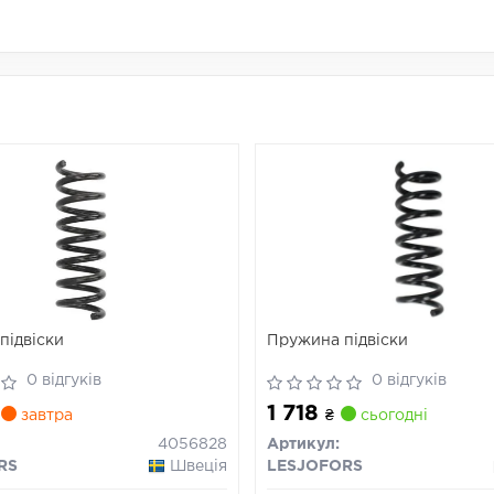
підвіски
Пружина підвіски
0 відгуків
0 відгуків
1 718
завтра
₴
сьогодні
4056828
Артикул:
RS
Швеція
LESJOFORS