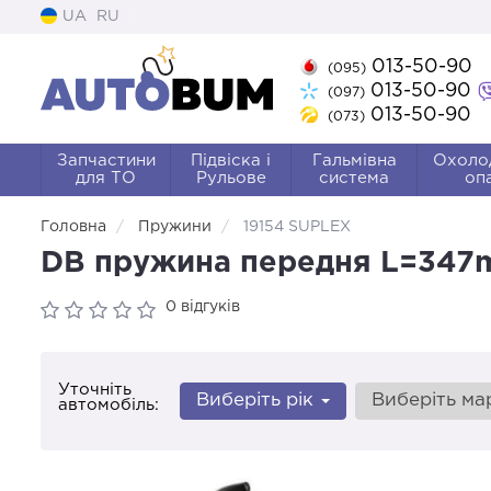
UA
RU
013-50-90
(095)
013-50-90
(097)
013-50-90
(073)
Запчастини
Підвіска і
Гальмівна
Охоло
для ТО
Рульове
система
оп
Головна
Пружини
19154 SUPLEX
DB пружина передня L=347
0 відгуків
Уточніть
Виберіть рік
Виберіть м
автомобіль: