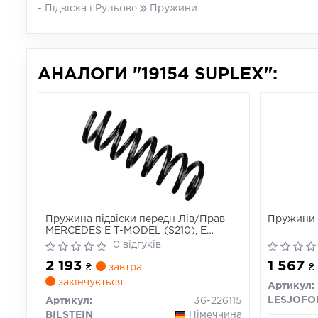
- Підвіска і Рульове
Пружини
АНАЛОГИ "19154 SUPLEX":
Пружина підвіски передн Лів/Прав
Пружини 
MERCEDES E T-MODEL (S210), E
(W210) 2.0-4.3 06.95-03.03
0 відгуків
2 193
1 567
₴
завтра
₴
закінчується
Артикул:
LESJOFO
Артикул:
36-226115
BILSTEIN
Німеччина