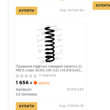
КУПИТ
Код: 447224-50
КУПИТИ
Пружина підвіски передня (кратно 2)
MB E-class W210 (95-03) (14.319.543)
CS Germany
0 відгуків
1 656
₴
завтра
Артикул:
14.319.543
CS Germany
Код: 2726261-78
КУПИТИ