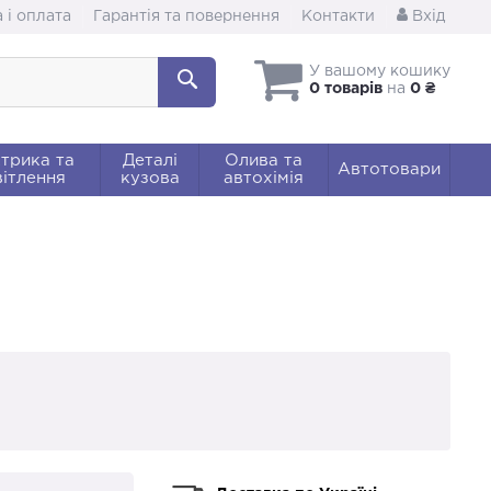
 і оплата
Гарантія та повернення
Контакти
Вхід
У вашому кошику
0 товарів
на
0 ₴
трика та
Деталі
Олива та
Автотовари
ітлення
кузова
автохімія