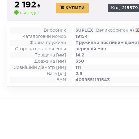
2 192
₴
КУПИТИ
Код:
215579
сьогодні
Виробник
SUPLEX
(Великобританія)
Каталоговий номер
19154
Форма пружини
Пружина з постійним діаме
Сторона встановлення
передній міст
Товщина [мм]
14.2
Довжина [мм]
350
Зовнішній діаметр [мм]
111
Вага [кг]
2.9
EAN
4039551191543