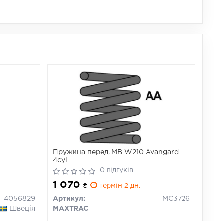
Пружина перед. MB W210 Avangard
4cyl
0 відгуків
1 070
₴
термін 2 дн.
4056829
Артикул:
MC3726
Швеція
MAXTRAC