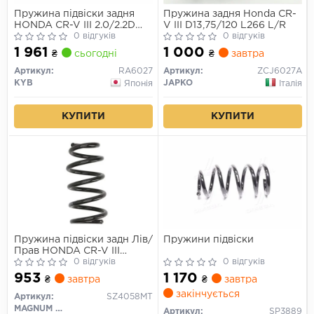
Пружина підвіски задня
Пружина задня Honda CR-
HONDA CR-V III 2.0/2.2D
V III D13,75/120 L266 L/R
10.06-
0 відгуків
0 відгуків
1 961
1 000
₴
сьогодні
₴
завтра
Артикул:
RA6027
Артикул:
ZCJ6027A
KYB
JAPKO
Японія
Італія
КУПИТИ
КУПИТИ
Пружина підвіски задн Лів/
Пружини підвіски
Прав HONDA CR-V III
2.0/2.2D 10.06-
0 відгуків
0 відгуків
953
1 170
₴
завтра
₴
завтра
закінчується
Артикул:
SZ4058MT
MAGNUM TECHNOLOGY
Артикул:
SP3889