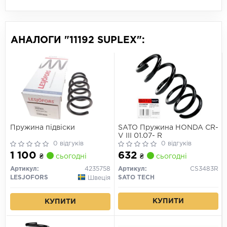
АНАЛОГИ "11192 SUPLEX":
Пружина підвіски
SATO Пружина HONDA CR-
V III 01.07- R
0 відгуків
0 відгуків
1 100
632
₴
сьогодні
₴
сьогодні
Артикул:
4235758
Артикул:
CS3483R
LESJOFORS
SATO TECH
Швеція
КУПИТИ
КУПИТИ