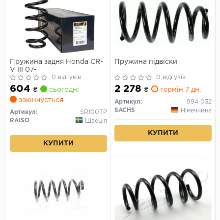
Пружина задня Honda CR-
Пружина підвіски
V III 07-
0 відгуків
0 відгуків
604
2 278
₴
сьогодні
₴
термін 7 дн.
закінчується
Артикул:
994 032
SACHS
Німеччина
Артикул:
SR100TP
RAISO
Швеція
КУПИТИ
КУПИТИ