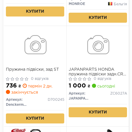
MONROE
Бельгія
КУПИТИ
КУПИТИ
Пружина підвіски, зад ST
JAPANPARTS HONDA
пружина підвіски задн.CR-
0 відгуків
V III 07-
0 відгуків
736
1 000
₴
термін 2 дн.
₴
сьогодні
закінчується
Артикул:
ZC6027A
JAPANPARTS
Артикул:
D700245
Denckermann
КУПИТИ
КУПИТИ