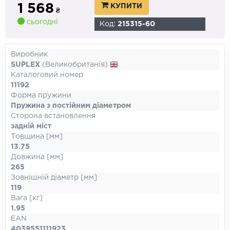
1 568
КУПИТИ
₴
сьогодні
Код:
215315-60
Виробник
SUPLEX
(Великобританія)
Каталоговий номер
11192
Форма пружини
Пружина з постійним діаметром
Сторона встановлення
задній міст
Товщина [мм]
13.75
Довжина [мм]
265
Зовнішній діаметр [мм]
119
Вага [кг]
1.95
EAN
4039551111923