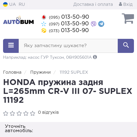
UA
RU
Доставка і оплата
Вхід
013-50-90
(095)
013-50-90
(097)
013-50-90
(073)
Яку запчастину шукаєте?
Наприклад: насос ГУР Туксон, 06H905601A
Головна
Пружини
11192 SUPLEX
HONDA пружина задня
L=265mm CR-V III 07- SUPLEX
11192
0 відгуків
Уточніть
автомобіль: