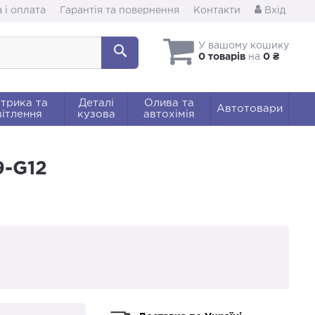
 і оплата
Гарантія та повернення
Контакти
Вхід
У вашому кошику
0 товарів
на
0 ₴
трика та
Деталі
Олива та
Автотовари
ітлення
кузова
автохімія
9-G12