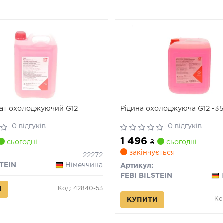
ат охолоджуючий G12
Рідина охолоджуюча G12 -35
0 відгуків
0 відгуків
1 496
сьогодні
₴
сьогодні
закінчується
22272
STEIN
Німеччина
Артикул:
FEBI BILSTEIN
Код: 42840-53
И
Ко
КУПИТИ