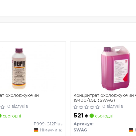
ат охолоджуючий
Концентрат охолоджуючий 
19400/1.5L (SWAG)
0 відгуків
0 відгуків
521
сьогодні
₴
сьогодні
P999-G12Plus
Артикул:
Німеччина
SWAG