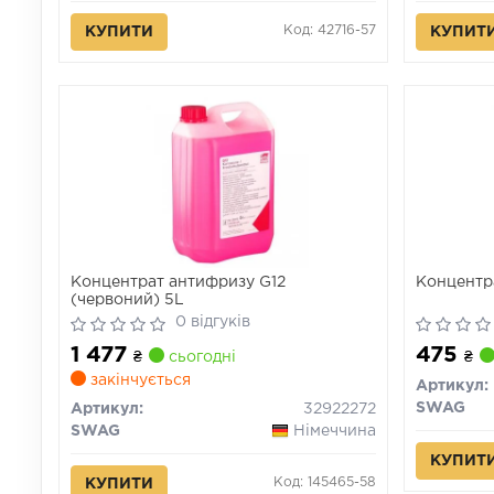
Код: 42716-57
КУПИТИ
КУПИТ
Концентрат антифризу G12
Концентр
(червоний) 5L
0 відгуків
1 477
475
₴
сьогодні
₴
закінчується
Артикул:
SWAG
Артикул:
32922272
SWAG
Німеччина
КУПИТ
Код: 145465-58
КУПИТИ