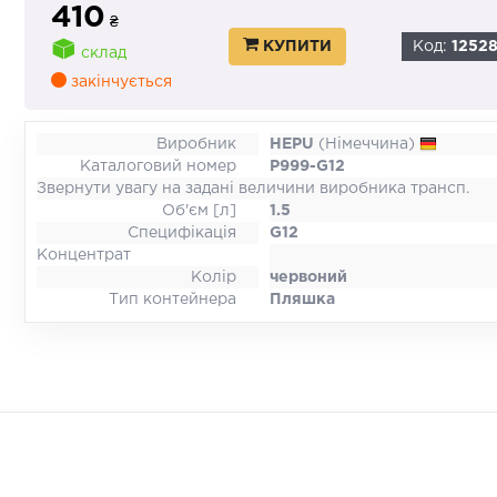
410
₴
КУПИТИ
Код:
1252
склад
закінчується
Виробник
HEPU
(Німеччина)
Каталоговий номер
P999-G12
Звернути увагу на задані величини виробника трансп.
Об'єм [л]
1.5
Специфікація
G12
Концентрат
Колір
червоний
Тип контейнера
Пляшка