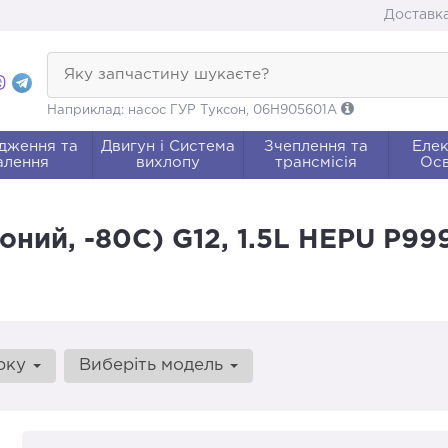
Доставка
Яку запчастину шукаєте?
Наприклад: насос ГУР Туксон, 06H905601A
дження та
Двигун і Система
Зчеплення та
Елек
алення
вихлопу
трансмісія
Осв
ний, -80C) G12, 1.5L HEPU P99
арку
Виберіть модель