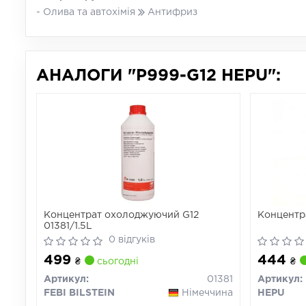
- Олива та автохімія
Антифриз
АНАЛОГИ "P999-G12 HEPU":
Концентрат охолоджуючий G12
Концентр
01381/1.5L
0 відгуків
499
444
₴
сьогодні
₴
Артикул:
01381
Артикул:
FEBI BILSTEIN
Німеччина
HEPU