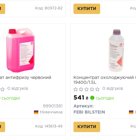
Код: 80972-82
Ко
И
КУПИТИ
ат антифризу червоний
Концентрат охолоджуючий 
19400/1.5L
0 відгуків
0 відгуків
541
сьогодні
₴
сьогодні
99901381
Артикул:
Німеччина
FEBI BILSTEIN
Код: 145613-49
Ко
И
КУПИТИ