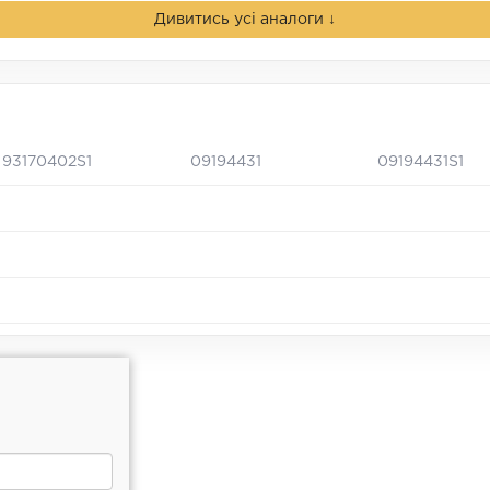
Дивитись усі аналоги ↓
93170402S1
09194431
09194431S1