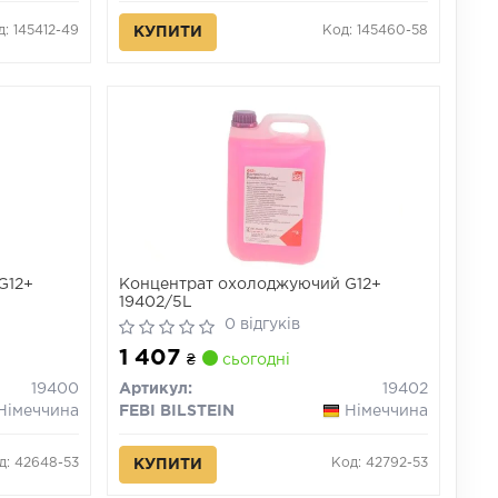
д: 145412-49
Код: 145460-58
КУПИТИ
G12+
Концентрат охолоджуючий G12+
19402/5L
0 відгуків
1 407
₴
сьогодні
19400
Артикул:
19402
Німеччина
FEBI BILSTEIN
Німеччина
д: 42648-53
Код: 42792-53
КУПИТИ