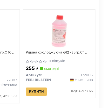
гр.С 10L
Рідина охолоджуюча G12 -35гр.С 1L
0 відгуків
255
₴
сьогодні
Артикул:
172005
FEBI BILSTEIN
Німеччина
172007
Німеччина
Код: 42978-66
КУПИТИ
д: 42886-57