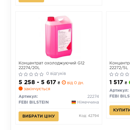
Концентрат охолоджуючий G12
Концентр
22274/20L
22272/5L
0 відгуків
5 258 - 5 617
1 517
₴
від 0 дн.
₴
закінчується
Артикул:
FEBI BIL
Артикул:
22274
FEBI BILSTEIN
Німеччина
КУПИТ
Код: 42794
ВИБРАТИ ЦІНУ