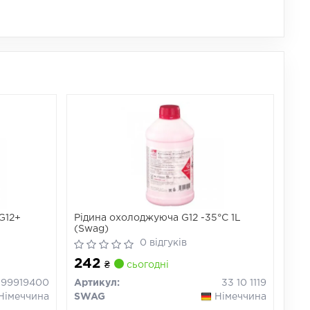
G12+
Рідина охолоджуюча G12 -35°C 1L
(Swag)
0 відгуків
242
₴
сьогодні
99919400
Артикул:
33 10 1119
Німеччина
SWAG
Німеччина