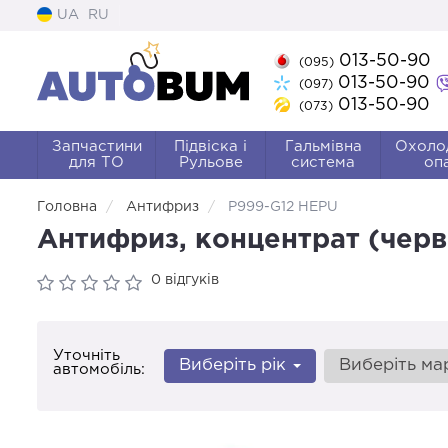
UA
RU
013-50-90
(095)
013-50-90
(097)
013-50-90
(073)
Запчастини
Підвіска і
Гальмівна
Охоло
для ТО
Рульове
система
оп
Головна
Антифриз
P999-G12 HEPU
Антифриз, концентрат (черво
0 відгуків
Уточніть
Виберіть рік
Виберіть м
автомобіль: