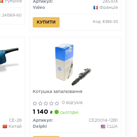
Румунія
Артикул:
245104
Valeo
Франція
: 241569-60
Код: 8386-53
КУПИТИ
Котушка запалювання
0 відгуків
1 140
₴
сьогодні
CE-28
Артикул:
CE20014-12B1
Китай
Delphi
США