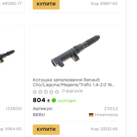
: 495392-77
Код: 81887-60
КУПИТИ
Котушка запалювання Renault
Clio/Laguna/Megane/Trafic 1.4-2.0 16V
99-
0 відгуків
804
₴
сьогодні
133800
Артикул:
ZS552
BERU
Німеччина
д: 91164-60
Код: 125132-66
КУПИТИ