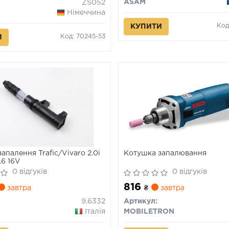
ASAM
ZS052
Німеччина
Код
КУПИТИ
Код: 70245-53
И
апалення Trafic/Vivaro 2.0i
Котушка запалювання
.6 16V
0 відгуків
0 відгуків
816
завтра
₴
завтра
9.6332
Артикул:
Італія
MOBILETRON