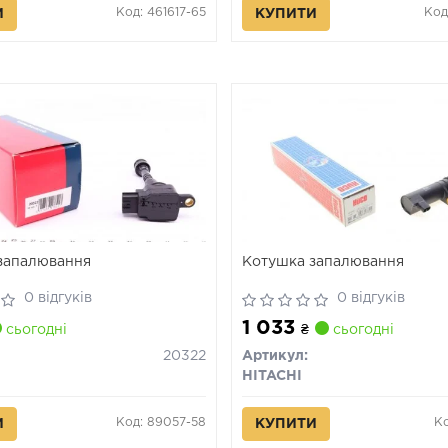
Код: 461617-65
Код
И
КУПИТИ
запалювання
Котушка запалювання
0 відгуків
0 відгуків
1 033
сьогодні
₴
сьогодні
20322
Артикул:
HITACHI
Код: 89057-58
Ко
И
КУПИТИ