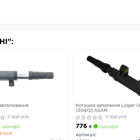
I":
запалювання
Котушка запалення Logan 1,
(30472) ASAM
0 відгуків
0 відгуків
776
сьогодні
₴
сьогодні
ється
Артикул: