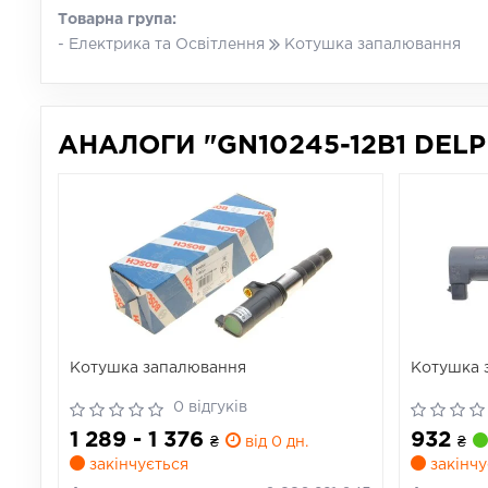
Товарна група:
- Електрика та Освітлення
Котушка запалювання
АНАЛОГИ "GN10245-12B1 DELPH
Котушка запалювання
Котушка 
0 відгуків
1 289 - 1 376
932
₴
від 0 дн.
₴
закінчується
закінчу