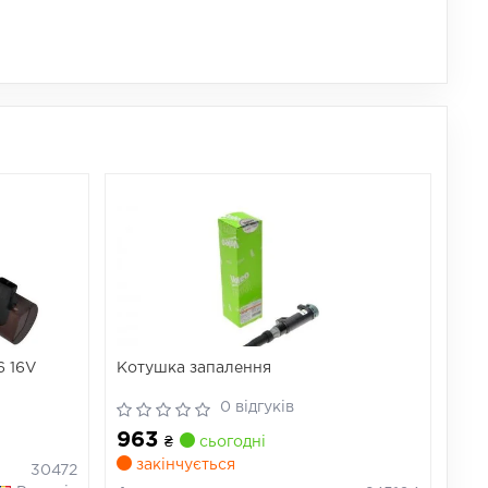
6 16V
Котушка запалення
0 відгуків
963
₴
сьогодні
закінчується
30472