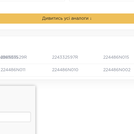
Дивитись усі аналоги ↓
4486N015
224333529R
224332597R
224486N015
224486N011
224486N010
224486N002