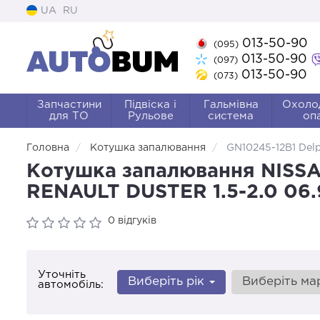
UA
RU
013-50-90
(095)
013-50-90
(097)
013-50-90
(073)
Запчастини
Підвіска і
Гальмівна
Охоло
для ТО
Рульове
система
оп
Головна
Котушка запалювання
GN10245-12B1 Delp
Котушка запалювання NISSA
RENAULT DUSTER 1.5-2.0 06.
0 відгуків
Уточніть
Виберіть рік
Виберіть м
автомобіль: