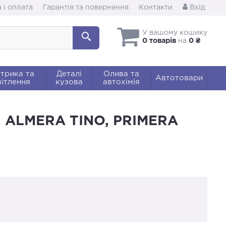
 і оплата
Гарантія та повернення
Контакти
Вхід
У вашому кошику
0 товарів
на
0 ₴
трика та
Деталі
Олива та
Автотовари
ітлення
кузова
автохімія
, ALMERA TINO, PRIMERA