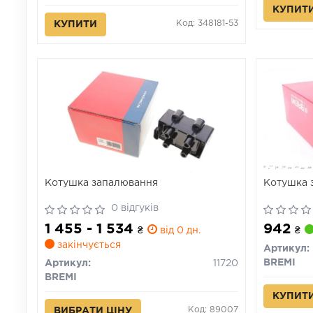
КУПИТ
Код: 348181-53
КУПИТИ
Котушка запалювання
Котушка 
0 відгуків
1 455 - 1 534
942
₴
від 0 дн.
₴
закінчується
Артикул:
BREMI
Артикул:
11720
BREMI
КУПИТ
Код: 89007
ВИБРАТИ ЦІНУ