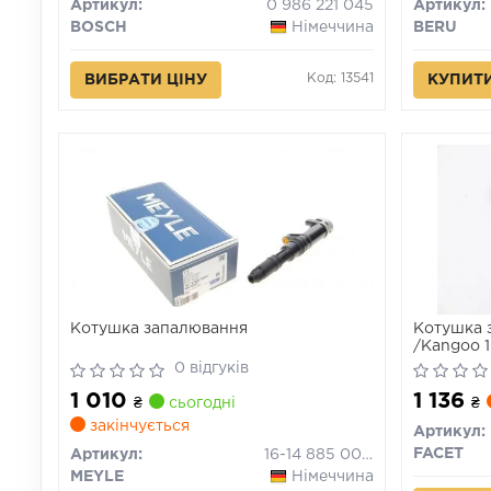
Артикул:
0 986 221 045
Артикул:
BOSCH
Німеччина
BERU
Код: 13541
ВИБРАТИ ЦІНУ
КУПИТ
Котушка запалювання
Котушка з
/Kangoo 1
0 відгуків
1 010
1 136
₴
сьогодні
₴
закінчується
Артикул:
FACET
Артикул:
16-14 885 0002
MEYLE
Німеччина