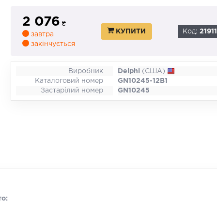
2 076
₴
КУПИТИ
Код:
2191
завтра
закінчується
Виробник
Delphi
(США)
Каталоговий номер
GN10245-12B1
Застарілий номер
GN10245
то: