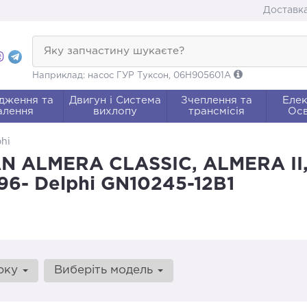
Доставка
Яку запчастину шукаєте?
Наприклад: насос ГУР Туксон, 06H905601A
дження та
Двигун і Система
Зчеплення та
Елек
алення
вихлопу
трансмісія
Осв
hi
N ALMERA CLASSIC, ALMERA II
96- Delphi GN10245-12B1
арку
Виберіть модель