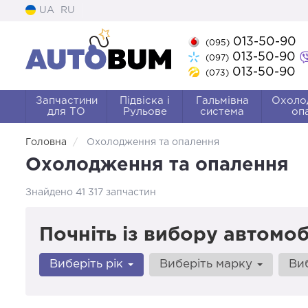
UA
RU
013-50-90
(095)
013-50-90
(097)
013-50-90
(073)
Запчастини
Підвіска і
Гальмівна
Охоло
для ТО
Рульове
система
оп
Головна
Охолодження та опалення
Охолодження та опалення
Знайдено 41 317 запчастин
Почніть із вибору автомоб
Виберіть рік
Виберіть марку
Ви