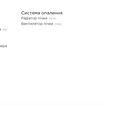
Система опалення
Радіатор пічки
(1570)
Вентилятор пічки
(1362)
а
(30)
нера