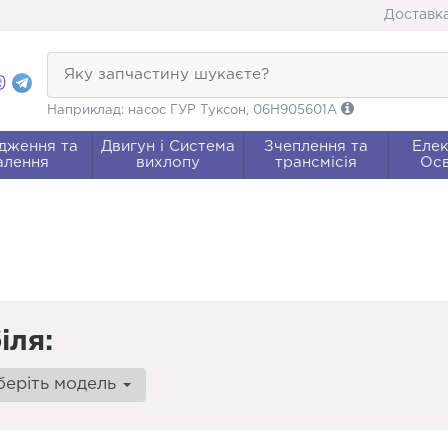
Доставка
Яку запчастину шукаєте?
Наприклад: насос ГУР Туксон, 06H905601A
дження та
Двигун і Система
Зчеплення та
Елек
алення
вихлопу
трансмісія
Осв
іля:
беріть модель