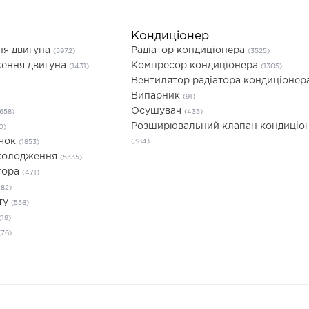
Кондиціонер
ня двигуна
Радіатор кондиціонера
(5972)
(3525)
ення двигуна
Компресор кондиціонера
(1431)
(1305)
Вентилятор радіатора кондиціонер
Випарник
(91)
Осушувач
1658)
(435)
Розширювальний клапан кондиціо
0)
ачок
(384)
(1853)
охолодження
(5335)
тора
(471)
282)
ту
(558)
(19)
(76)