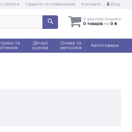
 і оплата
Гарантія та повернення
Контакти
Вхід
У вашому кошику
0 товарів
на
0 ₴
трика та
Деталі
Олива та
Автотовари
ітлення
кузова
автохімія