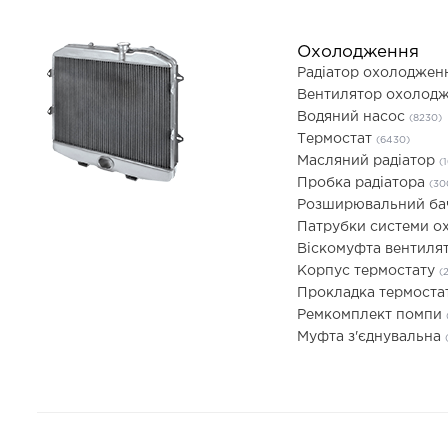
Охолодження
Радіатор охолоджен
Вентилятор охолодж
Водяний насос
(8230)
Термостат
(6430)
Масляний радіатор
(
Пробка радіатора
(30
Розширювальний б
Патрубки системи 
Віскомуфта вентиля
Корпус термостату
(
Прокладка термоста
Ремкомплект помпи
Муфта з'єднувальна