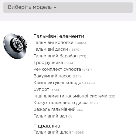
Виберіть модель
Гальмівні елементи
Гальмівні колодки
(31065)
Гальмівні диски
(18370)
Гальмівний барабан
(713)
Трос ручника
(6534)
Ремкомплект супорта
(9741)
Вакуумний насос
(324)
Комплектуючі колодок
(3336)
Супорт
(3724)
Інші елементи гальмівної системи
(121)
Кожух гальмівного диска
(1121)
Важель гальмівний
(43)
Гальмівний вал
(1)
Гідравліка
Гальмівний шланг
(5664)