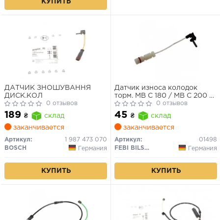
КУПИТЬ
ДАТЧИК ЗНОШУВАННЯ
Датчик износа колодок
ДИСК.КОЛ
торм. MB C 180 / MB C 200 /
0 отзывов
MB 300 (пр-во FEBI)
0 отзывов
189
45
₴
склад
₴
склад
заканчивается
заканчивается
Артикул:
1 987 473 070
Артикул:
01498
BOSCH
FEBI BILSTEIN
Германия
Германия
КУПИТЬ
КУПИТЬ