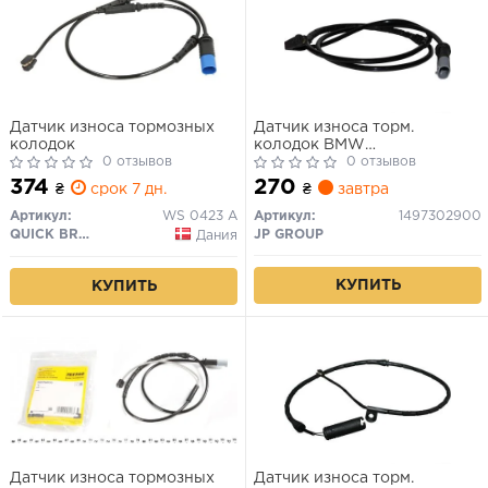
Датчик износа тормозных
Датчик износа торм.
колодок
колодок BMW
0 отзывов
X6(E71)/X5(E70) -10 3.0/4.8
0 отзывов
задн.
374
270
₴
срок 7 дн.
₴
завтра
Артикул:
WS 0423 A
Артикул:
1497302900
QUICK BRAKE
JP GROUP
Дания
КУПИТЬ
КУПИТЬ
Датчик износа тормозных
Датчик износа торм.