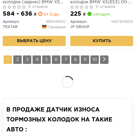
колодок (задних) BMW X5
колодок BMW X5(E53) 00-
(E70)/X6 (E71/E72) 07-
0 отзывов
передн.
0 отзывов
584 - 636
225
₴
от 0 дн.
₴
сегодня
Артикул:
98054600
Артикул:
1497301800
TEXTAR
JP GROUP
Германия
КУПИТЬ
ВЫБРАТЬ ЦЕНУ
1
2
3
4
5
6
7
8
9
10
В ПРОДАЖЕ ДАТЧИК ИЗНОСА
ТОРМОЗНЫХ КОЛОДОК НА ТАКИЕ
АВТО :