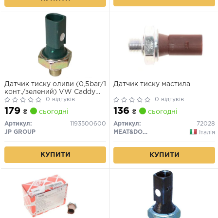
Датчик тиску оливи (0,5bar/1
Датчик тиску мастила
конт./зелений) VW Caddy
III/Golf V 1.0-1.8 95-
0 відгуків
0 відгуків
179
136
₴
сьогодні
₴
сьогодні
Артикул:
1193500600
Артикул:
72028
JP GROUP
MEAT&DORIA
Італія
КУПИТИ
КУПИТИ