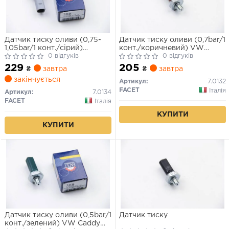
Датчик тиску оливи (0,75-
Датчик тиску оливи (0,7bar/1
1,05bar/1 конт./сірий)
конт./коричневий) VW
SUPERB/CADDY II 1.8-2.5D
0 відгуків
T4/Golf IV 1.2-2.5 TDI 92-10
0 відгуків
95-08
229
205
₴
завтра
₴
завтра
закінчується
Артикул:
7.0132
FACET
Італія
Артикул:
7.0134
FACET
Італія
КУПИТИ
КУПИТИ
Датчик тиску оливи (0,5bar/1
Датчик тиску
конт./зелений) VW Caddy