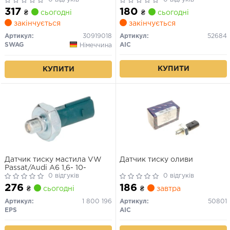
317
180
₴
сьогодні
₴
сьогодні
закінчується
закінчується
Артикул:
30919018
Артикул:
52684
SWAG
AIC
Німеччина
КУПИТИ
КУПИТИ
Датчик тиску мастила VW
Датчик тиску оливи
Passat/Audi A6 1,6- 10-
0 відгуків
0 відгуків
276
186
₴
сьогодні
₴
завтра
Артикул:
1 800 196
Артикул:
50801
EPS
AIC