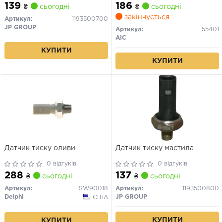
139
186
₴
сьогодні
₴
сьогодні
закінчується
Артикул:
1193500700
JP GROUP
Артикул:
55401
AIC
КУПИТИ
КУПИТИ
Датчик тиску оливи
Датчик тиску мастила
0 відгуків
0 відгуків
288
137
₴
сьогодні
₴
сьогодні
Артикул:
SW90018
Артикул:
1193500800
Delphi
JP GROUP
США
КУПИТИ
КУПИТИ