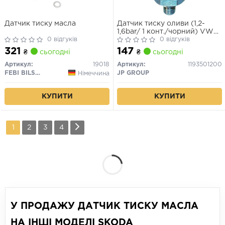
Датчик тиску масла
Датчик тиску оливи (1,2-
1,6bar/ 1 конт./чорний) VW
0 відгуків
T4/Golf IV/Audi A4/A6 1.6-5.0
0 відгуків
95-10
321
147
₴
сьогодні
₴
сьогодні
Артикул:
19018
Артикул:
1193501200
FEBI BILSTEIN
JP GROUP
Німеччина
КУПИТИ
КУПИТИ
1
2
3
4
У ПРОДАЖУ ДАТЧИК ТИСКУ МАСЛА
НА ІНШІ МОДЕЛІ SKODA