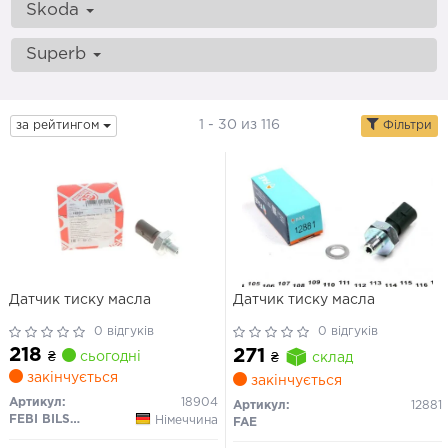
Skoda
Superb
1 - 30 из 116
за рейтингом
Фільтри
Датчик тиску масла
Датчик тиску масла
0 відгуків
0 відгуків
218
271
₴
сьогодні
₴
склад
закінчується
закінчується
Артикул:
18904
Артикул:
12881
FEBI BILSTEIN
Німеччина
FAE