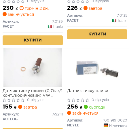
III/Golf V 1.0-1.8 95-
0 відгуків
0 відгуків
230
226
₴
термін 2 дн.
₴
завтра
закінчується
Артикул:
7.0135
FACET
Італія
Артикул:
7.0139
FACET
Італія
КУПИТИ
КУПИТИ
Датчик тиску оливи (0,7bar/1
Датчик тиску оливи
конт./коричневий) VW
T4/Golf IV 1.2-2.5 TDI 92-10
0 відгуків
0 відгуків
155
256
₴
завтра
₴
сьогодні
закінчується
Артикул:
AS2111
AUTLOG
Артикул:
100 919 0020
MEYLE
Німеччина