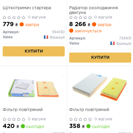
Щіткотримач стартера
Радіатор охолодження
двигуна
0 відгуків
0 відгуків
779
8 266
₴
завтра
₴
завтра
закінчується
Артикул:
594130
Valeo
Франція
Артикул:
734931
Valeo
Франція
КУПИТИ
КУПИТИ
Фільтр повітряний
Фільтр повітряний
0 відгуків
0 відгуків
420
358
₴
сьогодні
₴
сьогодні