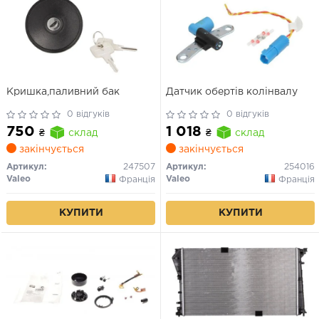
Кришка,паливний бак
Датчик обертів колінвалу
0 відгуків
0 відгуків
750
1 018
₴
склад
₴
склад
закінчується
закінчується
Артикул:
247507
Артикул:
254016
Valeo
Valeo
Франція
Франція
КУПИТИ
КУПИТИ