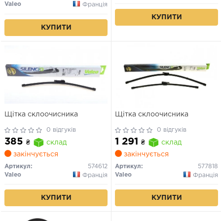
Valeo
Франція
КУПИТИ
КУПИТИ
Щітка склоочисника
Щітка склоочисника
0 відгуків
0 відгуків
385
1 291
₴
склад
₴
склад
закінчується
закінчується
Артикул:
574612
Артикул:
577818
Valeo
Valeo
Франція
Франція
КУПИТИ
КУПИТИ