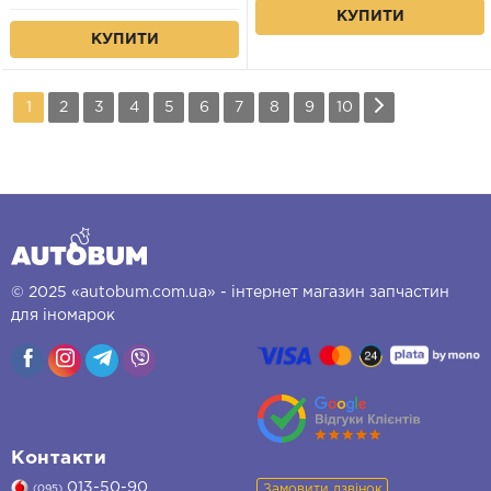
КУПИТИ
КУПИТИ
1
2
3
4
5
6
7
8
9
10
© 2025 «autobum.com.ua» - інтернет магазин запчастин
для іномарок
Контакти
013-50-90
Замовити дзвінок
(095)