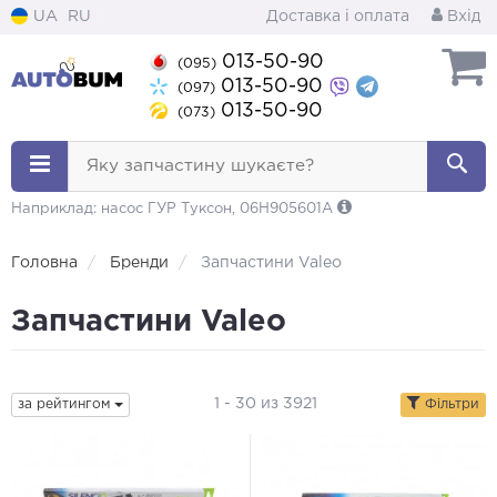
UA
RU
Доставка і оплата
Вхід
013-50-90
(095)
013-50-90
(097)
013-50-90
(073)
Яку запчастину шукаєте?
Наприклад: насос ГУР Туксон, 06H905601A
Головна
Бренди
Запчастини Valeo
Запчастини Valeo
1 - 30 из 3921
за рейтингом
Фільтри