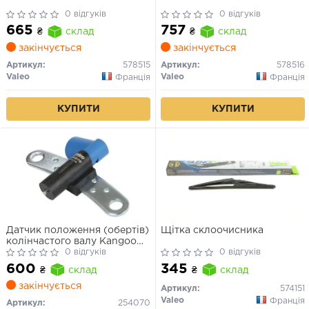
0 відгуків
0 відгуків
665
757
₴
склад
₴
склад
закінчується
закінчується
Артикул:
578515
Артикул:
578516
Valeo
Valeo
Франція
Франція
КУПИТИ
КУПИТИ
Датчик положення (обертів)
Щітка склоочисника
колінчастого валу Kangoo
1.6i/1.9D 96-/Logan 1.6i
0 відгуків
0 відгуків
07-/Megane 96-
600
345
₴
склад
₴
склад
закінчується
Артикул:
574151
Valeo
Франція
Артикул:
254070