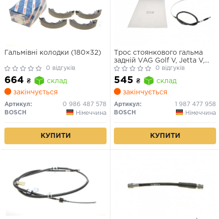
Гальмівні колодки (180×32)
Трос стоянкового гальма
задній VAG Golf V, Jetta V,
0 відгуків
Octavia II, Yeti, A3
0 відгуків
664
545
₴
склад
₴
склад
закінчується
закінчується
Артикул:
0 986 487 578
Артикул:
1 987 477 958
BOSCH
BOSCH
Німеччина
Німеччина
КУПИТИ
КУПИТИ