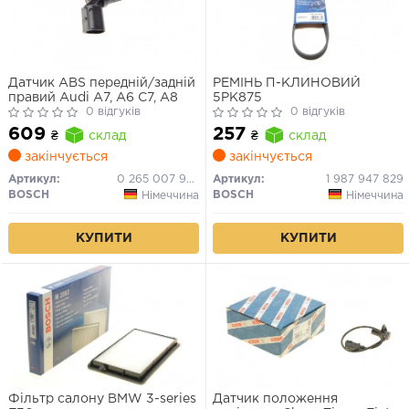
Датчик ABS передній/задній
РЕМІНЬ П-КЛИНОВИЙ
правий Audi A7, A6 C7, A8
5PK875
0 відгуків
0 відгуків
609
257
₴
склад
₴
склад
закінчується
закінчується
Артикул:
0 265 007 928
Артикул:
1 987 947 829
BOSCH
BOSCH
Німеччина
Німеччина
КУПИТИ
КУПИТИ
Фільтр салону BMW 3-series
Датчик положення