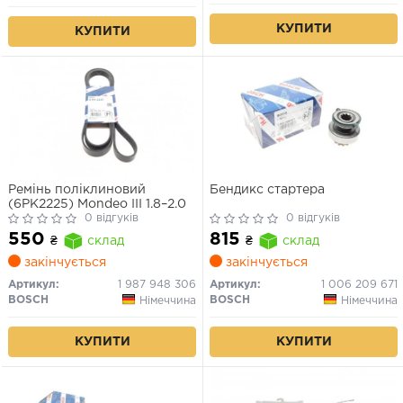
КУПИТИ
КУПИТИ
Ремінь поліклиновий
Бендикс стартера
(6PK2225) Mondeo III 1.8–2.0
0 відгуків
0 відгуків
550
815
₴
склад
₴
склад
закінчується
закінчується
Артикул:
1 987 948 306
Артикул:
1 006 209 671
BOSCH
BOSCH
Німеччина
Німеччина
КУПИТИ
КУПИТИ