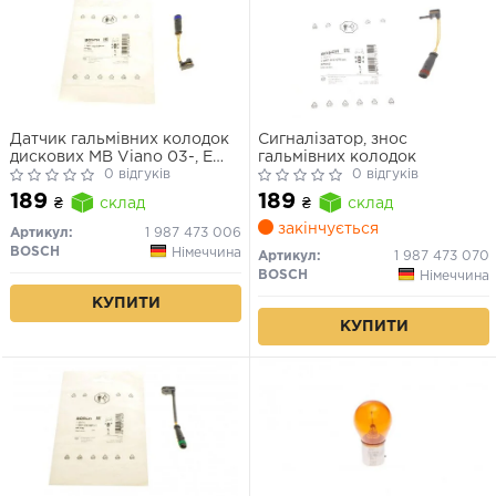
Датчик гальмівних колодок
Сигналізатор, знос
дискових MB Viano 03-, E
гальмівних колодок
(S211) Kombi 03-, Sprinter
0 відгуків
0 відгуків
06- VW Crafter 06-
189
189
₴
склад
₴
склад
закінчується
Артикул:
1 987 473 006
BOSCH
Німеччина
Артикул:
1 987 473 070
BOSCH
Німеччина
КУПИТИ
КУПИТИ