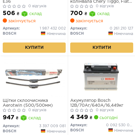
E36
колінвала Chery Tiggo, Fiat
0 відгуків
Palio, Fiat Scudo
0 відгуків
506
700
₴
склад
₴
склад
закінчується
закінчується
Артикул:
1 987 432 002
Артикул:
0 261 210 127
BOSCH
BOSCH
Німеччина
Німеччина
КУПИТИ
КУПИТИ
Щітки склоочисника
Акумулятор Bosch
Aerotwin (500/500мм)
12В/70Аг/640А/16,449кг
0 відгуків
0 відгуків
4 349
947
₴
сьогодні
₴
склад
Артикул:
0 092 S30 080
Артикул:
3 397 009 081
BOSCH
Німеччина
BOSCH
Німеччина