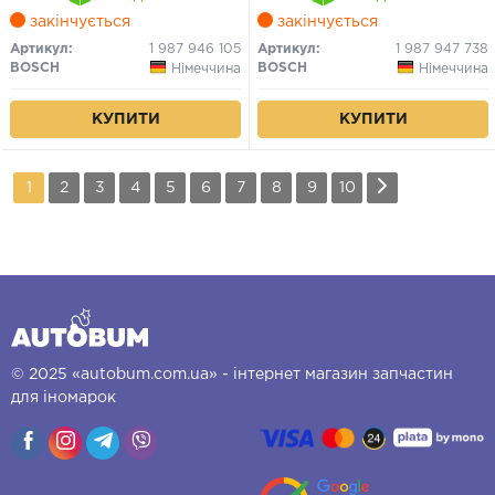
закінчується
закінчується
Артикул:
1 987 946 105
Артикул:
1 987 947 738
BOSCH
BOSCH
Німеччина
Німеччина
КУПИТИ
КУПИТИ
1
2
3
4
5
6
7
8
9
10
© 2025 «autobum.com.ua» - інтернет магазин запчастин
для іномарок