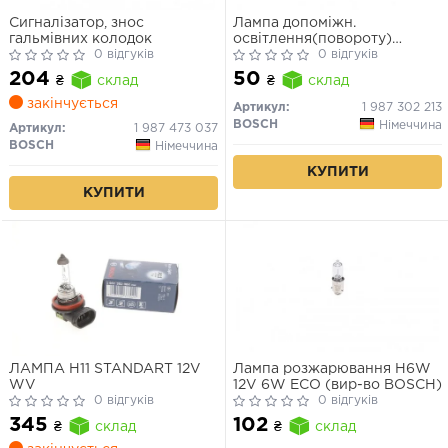
Сигналізатор, знос
Лампа допоміжн.
гальмівних колодок
освітлення(повороту)
0 відгуків
BOSCH 12V 21W PY21W PURE
0 відгуків
LIGHT РY21W 12V (жовта)
204
50
₴
склад
₴
склад
закінчується
Артикул:
1 987 302 213
BOSCH
Німеччина
Артикул:
1 987 473 037
BOSCH
Німеччина
КУПИТИ
КУПИТИ
ЛАМПА H11 STANDART 12V
Лампа розжарювання H6W
WV
12V 6W ECO (вир-во BOSCH)
0 відгуків
0 відгуків
345
102
₴
склад
₴
склад