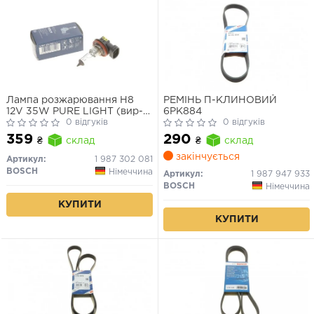
Лампа розжарювання H8
РЕМІНЬ П-КЛИНОВИЙ
12V 35W PURE LIGHT (вир-
6PK884
во Bosch)
0 відгуків
0 відгуків
359
290
₴
склад
₴
склад
закінчується
Артикул:
1 987 302 081
BOSCH
Німеччина
Артикул:
1 987 947 933
BOSCH
Німеччина
КУПИТИ
КУПИТИ