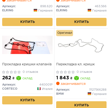
заканчивается
заканчивается
Артикул:
898.620
Артикул:
463.566
ELRING
ELRING
Германия
Германия
КУПИТЬ
КУПИТЬ
Оригинал
Прокладка кришки клапанів
Перекладка кл. кришк
0 отзывов
0 отзывов
262
1 843
₴
склад
₴
склад
заканчивается
Артикул:
440001P
CORTECO
Италия
Артикул:
11127566288
BMW
Германия
КУПИТЬ
КУПИТЬ