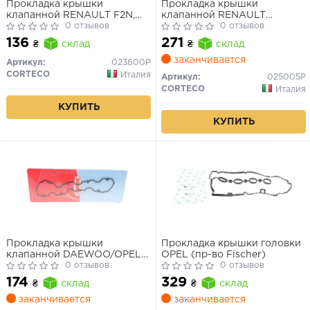
Прокладка крышки
Прокладка крышки
клапанной RENAULT F2N,
клапанной RENAULT
F3N, F3P, F3R, F8M, F8Q (пр-
0 отзывов
E7J/K7J/K7M (металл) (пр-
0 отзывов
во Corteco)
во Corteco)
136
271
₴
склад
₴
склад
заканчивается
Артикул:
023600P
CORTECO
Италия
Артикул:
025005P
CORTECO
Италия
КУПИТЬ
КУПИТЬ
Прокладка крышки
Прокладка крышки головки
клапанной DAEWOO/OPEL
OPEL (пр-во Fischer)
Lanos 1,5 8V
0 отзывов
0 отзывов
F14S3/A15SMS/14NV/14SE/C14NZ/Z16SE
174
329
₴
склад
₴
склад
(пр-во Cortec
заканчивается
заканчивается