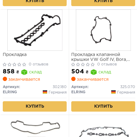
КУПИТЬ
КУПИТЬ
Прокладка
Прокладка клапанной
крышки VW Golf IV, Bora,
0 отзывов
Seat Toledo
0 отзывов
858
504
₴
склад
₴
склад
заканчивается
заканчивается
Артикул:
302.180
Артикул:
325.070
ELRING
ELRING
Германия
Германия
КУПИТЬ
КУПИТЬ