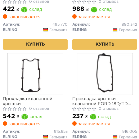
Chevrolet Captiva, Opel
0 отзывов
0 отзывов
Vectra 1.8–2.4
422
988
₴
склад
₴
склад
заканчивается
заканчивается
Артикул:
495.770
Артикул:
880.342
ELRING
ELRING
Германия
Германия
КУПИТЬ
КУПИТЬ
Прокладка клапанной
Прокладка крышки
крышки
клапанной FORD 18D/TD
0 отзывов
(прво Elring)
0 отзывов
542
237
₴
склад
₴
склад
заканчивается
заканчивается
Артикул:
915.653
Артикул:
916.005
ELRING
ELRING
Германия
Германия