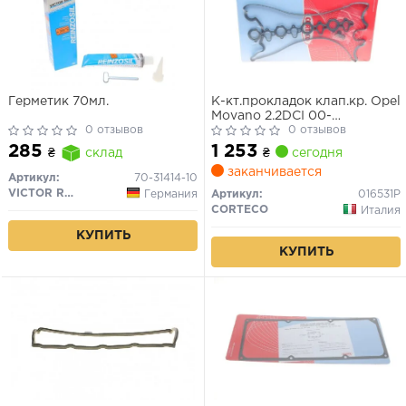
Герметик 70мл.
К-кт.прокладок клап.кр. Opel
Movano 2.2DCI 00-
0 отзывов
(G9T/2.5DCI G9U)
0 отзывов
1 253
285
₴
сегодня
₴
склад
заканчивается
Артикул:
70-31414-10
VICTOR REINZ
Германия
Артикул:
016531P
CORTECO
Италия
КУПИТЬ
КУПИТЬ