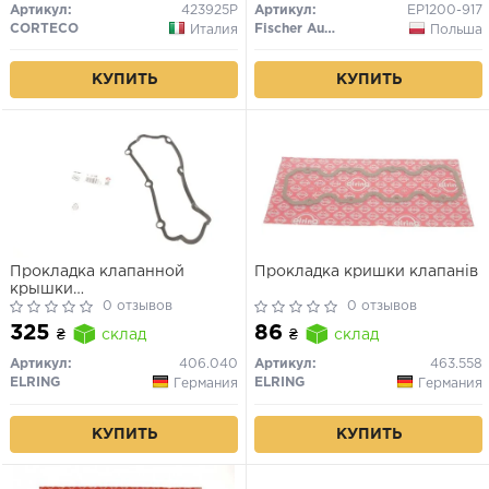
Артикул:
423925P
Артикул:
EP1200-917
CORTECO
Fischer Automotive One (FA1)
Италия
Польша
КУПИТЬ
КУПИТЬ
Прокладка клапанной
Прокладка кришки клапанів
крышки
Daewoo/Chevrolet/Opel
0 отзывов
0 отзывов
325
86
₴
склад
₴
склад
Артикул:
406.040
Артикул:
463.558
ELRING
ELRING
Германия
Германия
КУПИТЬ
КУПИТЬ