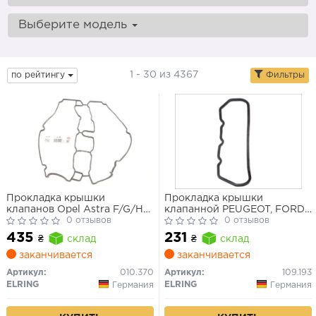
Выберите модель
1 - 30 из 4367
по рейтингу
Фильтры
Прокладка крышки
Прокладка крышки
клапанов Opel Astra F/G/H/
клапанной PEUGEOT, FORD
VECTRA B/ C/ SAAB 9-3 1.8
0 отзывов
XD2, XD3 (пр-во Elring)
0 отзывов
95-
435
231
₴
склад
₴
склад
заканчивается
заканчивается
Артикул:
010.370
Артикул:
109.193
ELRING
ELRING
Германия
Германия