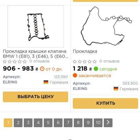
Прокладка крышки клапана
Прокладка
BMW 1 (E81), 3 (E46), 5 (E60),
X3 1.8/2.0D 09.01-
0 отзывов
0 отзывов
906 - 983
1 218
₴
от 0 дн.
₴
сегодня
заканчивается
Артикул:
123.590
ELRING
Германия
Артикул:
593.300
ELRING
Германия
ВЫБРАТЬ ЦЕНУ
КУПИТЬ
1
2
3
4
5
6
7
8
9
10