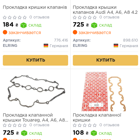
Прокладка кришки клапанів
Прокладка крышки
клапанов Audi A4, A6, A8 4.2
0 отзывов
0 отзывов
184
725
₴
склад
₴
склад
заканчивается
заканчивается
Артикул:
776.416
Артикул:
898.610
ELRING
ELRING
Германия
Германия
КУПИТЬ
КУПИТЬ
Прокладка клапанной
Прокладка клапанної
крышки Touareg, A4, A6, A8,
кришки
Q7 06–
0 отзывов
0 отзывов
725
108
₴
склад
₴
склад