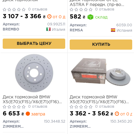
Диск тормозной
Диск тормозной OPEL
ASTRA F передн. (пр-во
0 отзывов
REMSA)
0 отзывов
3 107 - 3 366
582
₴
от 0 дн.
₴
склад
Артикул:
09.9925.11
Артикул:
6059.00
BREMBO
Италия
REMSA
Испания
ВЫБРАТЬ ЦЕНУ
КУПИТЬ
Диск тормозной BMW
Диск тормозной BMW
X5(E70)(F15)/X6(E71)(F16)
X5(E70)(F15)/X6(E71)(F16)
07- перед.вент.Sport Coat Z
0 отзывов
06- задн.вент.Coat Z
0 отзывов
6 653
3 362 - 3 562
₴
завтра
₴
от 0 д
Артикул:
150.3448.52
Артикул:
150.3450.20
ZIMMERMANN
ZIMMERMANN