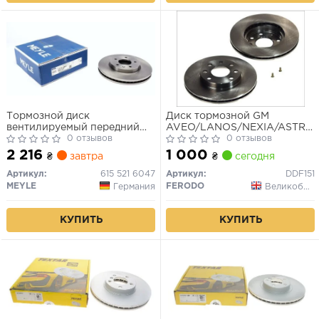
Тормозной диск
Диск тормозной GM
вентилируемый передний
AVEO/LANOS/NEXIA/ASTRA
Chevrolet CAPTIVA
0 отзывов
F/CORSA B 92- перед.
0 отзывов
2 216
1 000
₴
завтра
₴
сегодня
Артикул:
615 521 6047
Артикул:
DDF151
MEYLE
FERODO
Германия
Великобритания
КУПИТЬ
КУПИТЬ