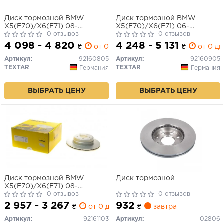
Диск тормозной BMW
Диск тормозной BMW
X5(E70)/X6(E71) 08-
X5(E70)/X6(E71) 06-
перед.вент.
0 отзывов
перед.вент.
0 отзывов
(высокоуглеродистый с
(высокоуглеродистый с
4 098 - 4 820
4 248 - 5 131
₴
от 0 дн.
₴
от 0 дн
покрытием PRO+)
покрытием PRO+)
Артикул:
92160805
Артикул:
92160905
TEXTAR
TEXTAR
Германия
Германия
ВЫБРАТЬ ЦЕНУ
ВЫБРАТЬ ЦЕНУ
Диск тормозной BMW
Диск тормозной
X5(E70)/X6(E71) 08-
задн.вент. (с покрытием
0 отзывов
0 отзывов
PRO)
2 957 - 3 267
932
₴
от 0 дн.
₴
завтра
Артикул:
92161103
Артикул:
02806