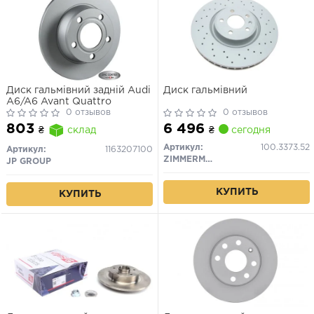
Диск гальмівний задній Audi
Диск гальмівний
A6/A6 Avant Quattro
0 отзывов
0 отзывов
6 496
803
₴
сегодня
₴
склад
Артикул:
100.3373.52
Артикул:
1163207100
ZIMMERMANN
JP GROUP
КУПИТЬ
КУПИТЬ