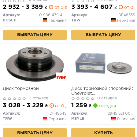
2 932 - 3 389
3 393 - 4 607
₴
от 0 дн.
₴
от 0 д
Артикул:
0 986 479 443
Артикул:
DF4853S
BOSCH
TRW
Германия
Германия
ВЫБРАТЬ ЦЕНУ
ВЫБРАТЬ ЦЕНУ
Диск тормозной
Диск тормозной (передний)
Chevrolet
0 отзывов
Aveo/Spark/Daewoo
0 отзывов
Kalos/Lanos/Lacetti/Nexia
3 028 - 3 229
1 259
₴
от 0 дн.
₴
сегодня
95- (236x20)
Артикул:
DF4854S
Артикул:
29-15 521 0006
TRW
MEYLE
Германия
Германия
ВЫБРАТЬ ЦЕНУ
КУПИТЬ