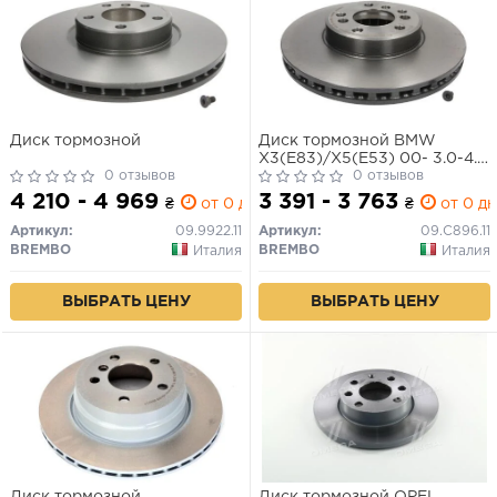
Диск тормозной
Диск тормозной BMW
X3(E83)/X5(E53) 00- 3.0-4.4
0 отзывов
вент. перед. (в упак. 1 шт.)
0 отзывов
4 210 - 4 969
3 391 - 3 763
₴
от 0 дн.
₴
от 0 дн
Артикул:
09.9922.11
Артикул:
09.C896.11
BREMBO
BREMBO
Италия
Италия
ВЫБРАТЬ ЦЕНУ
ВЫБРАТЬ ЦЕНУ