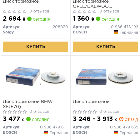
Диск тормозной
Диск тормозной
OPEL/DAEWOO
0 отзывов
Astra/Combo/Corsa/Kadett/V
0 отзывов
\'\'F
2 694
1 360
₴
сегодня
₴
сегодня
Артикул:
208030
Артикул:
0 986 478 192
Solgy
BOSCH
Германия
КУПИТЬ
КУПИТЬ
Диск тормозной BMW
Диск тормозной
X5(E70)
0 отзывов
0 отзывов
3 477
3 246 - 3 913
₴
сегодня
₴
от 0 дн
Артикул:
0 986 479 624
Артикул:
0 986 479 635
BOSCH
BOSCH
Германия
Германия