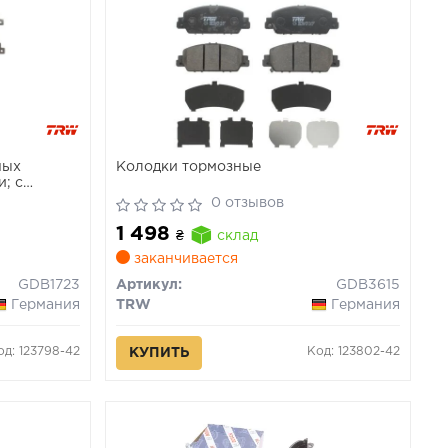
ных
Колодки тормозные
; с
та), FORD
0 отзывов
 2.2D
1 498
₴
склад
заканчивается
GDB1723
Артикул:
GDB3615
Германия
TRW
Германия
од: 123798-42
Код: 123802-42
КУПИТЬ