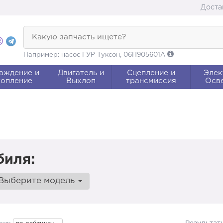
Доста
Какую запчасть ищете?
Например: насос ГУР Туксон, 06H905601A
аждение и
Двигатель и
Сцепление и
Элек
опление
Выхлоп
трансмиссия
Осв
биля:
Выберите модель