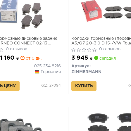
ормозные дисковые задние
Колодки тормозные (передн
RNEO CONNECT 02-13,
A5/Q7 2.0-3.0 D 15-/VW Toua
IMERA (P12) 02-н.в.
(Akebono) (с аксессуарами)
0 отзывов
0 отзывов
 1 160
3 945
₴
от 0 дн.
₴
сегодня
025 234 8216
Артикул:
Германия
ZIMMERMANN
Код: 27094
К
Ь ЦЕНУ
КУПИТЬ