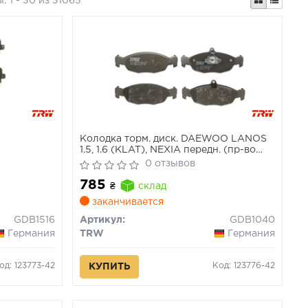
ы:
1 - 30 из 31065
Колодка торм. диск. DAEWOO LANOS
1.5, 1.6 (KLAT), NEXIA передн. (пр-во
TRW)(диск R13, полий)
0 отзывов
785
₴
склад
заканчивается
GDB1516
Артикул:
GDB1040
Германия
TRW
Германия
од: 123773-42
Код: 123776-42
КУПИТЬ