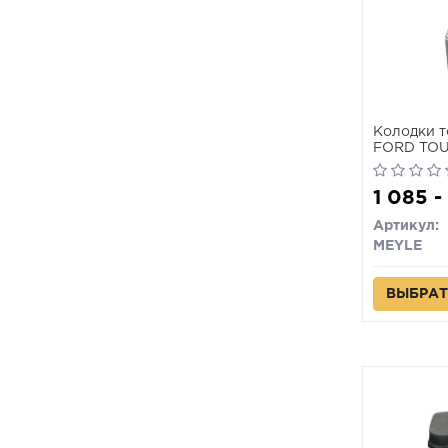
Колодки т
FORD TOU
NISSAN PR
1 085 -
Артикул:
MEYLE
ВЫБРАТ