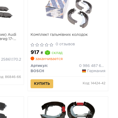
ие) Audi
Комплект гальмівних колодок
reg 17-
0 отзывов
917
₴
склад
заканчивается
25861.170.2
Артикул:
0 986 487 628
BOSCH
Германия
од: 86846-66
Код: 14424-42
КУПИТЬ