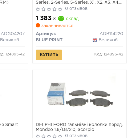
R14)
Series, 2-Series, 5-Series, X1, X2, X3, X4,
Z4 / Mini / Toyota Supra
0 отзывов
1 383
₴
склад
заканчивается
ADG04207
Артикул:
ADB114220
Великобритания
BLUE PRINT
Великобритания
од: 124895-42
Код: 124896-42
КУПИТЬ
ие Smart
DELPHI FORD гальмівні колодки перед.
→
Mondeo 1.6/1.8/2.0, Scorpio
0 отзывов