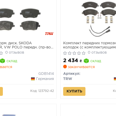
орм. диск. SKODA
Комплект передних тормоз
, VW POLO передн. (пр-во
колодок (с комплектующими
винтами тормозного суппор
0 отзывов
0 отзывов
TRANSIT, TRANSIT TOURNEO
2 434
04.06-08.14
склад
₴
склад
вается
заканчивается
GDB1414
Артикул:
Германия
TRW
Код: 123792-42
К
КУПИТЬ