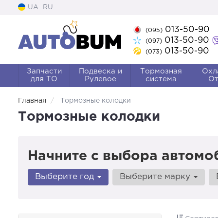
UA
RU
013-50-90
(095)
013-50-90
(097)
013-50-90
(073)
Запчасти
Подвеска и
Тормозная
Охл
для ТО
Рулевое
система
От
Главная
Тормозные колодки
Тормозные колодки
Начните с выбора автомо
Выберите год
Выберите марку