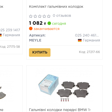
ок
Комплект гальмівних колодок
0 отзывов
1 082
₴
сегодня
заканчивается
25 239 1417
Германия
Артикул:
025 240 4618/W
MEYLE
Германия
Код: 27175-58
Код: 27217-66
КУПИТЬ
ие
Гальмівні колодки передні BMW 1-