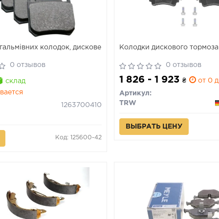
гальмівних колодок, дискове
Колодки дискового тормоза
0 отзывов
0 отзывов
1 826 - 1 923
₴
от 0 д
склад
вается
Артикул:
TRW
1263700410
ВЫБРАТЬ ЦЕНУ
Код: 125600-42