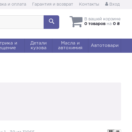
вка и оплата
Гарантия и возврат
Контакты
Вход
В вашей корзине
0 товаров
на
0 ₴
трика и
Детали
Масла и
Автотовари
ещение
кузова
автохимия