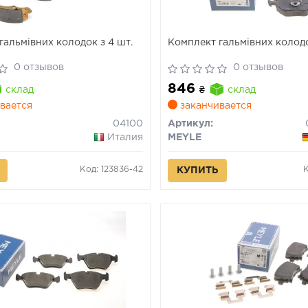
гальмівних колодок з 4 шт.
Комплект гальмівних колод
0 отзывов
0 отзывов
846
склад
₴
склад
вается
заканчивается
04100
Артикул:
Италия
MEYLE
Код: 123836-42
КУПИТЬ