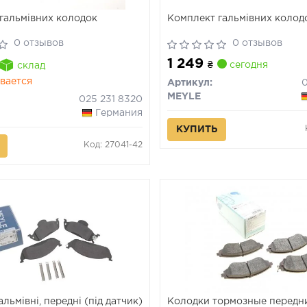
гальмівних колодок
Комплект гальмівних колод
0 отзывов
0 отзывов
1 249
₴
сегодня
склад
вается
Артикул:
0
MEYLE
025 231 8320
Германия
КУПИТЬ
Код: 27041-42
льмівні, передні (під датчик)
Колодки тормозные передн