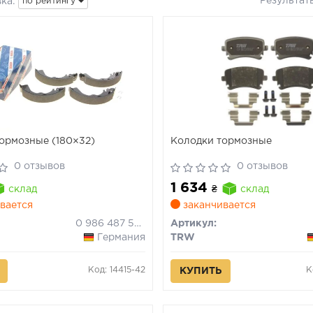
Результат
ка:
по рейтингу
ормозные (180×32)
Колодки тормозные
0 отзывов
0 отзывов
1 634
склад
₴
склад
вается
заканчивается
0 986 487 578
Артикул:
Германия
TRW
Код: 14415-42
К
КУПИТЬ