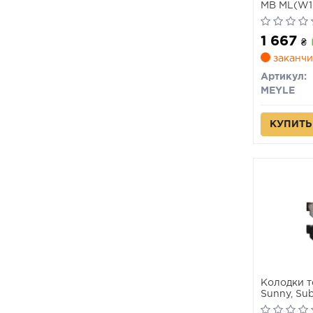
MB ML(W1
1 667
₴
заканчи
Артикул:
MEYLE
КУПИТЬ
Колодки т
Sunny, Sub