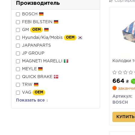
Сортиров
Производитель
BOSCH
FEBI BILSTEIN
GM
OEM
Hyundai/Kia/Mobis
OEM
JAPANPARTS
JP GROUP
Колодки т
MAGNETI MARELLI
MEYLE
QUICK BRAKE
664
₴
TRW
заканчи
VAG
OEM
Артикул:
Показать все ↓
BOSCH
КУПИТЬ