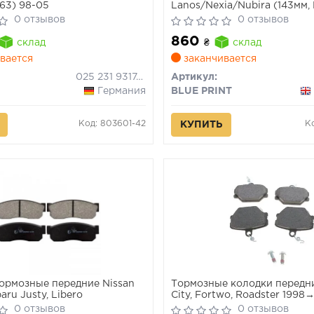
63) 98-05
Lanos/Nexia/Nubira (143мм, 
0 отзывов
0 отзывов
860
склад
₴
склад
вается
заканчивается
025 231 9317/W
Артикул:
Германия
BLUE PRINT
Код: 803601-42
К
КУПИТЬ
ормозные передние Nissan
Тормозные колодки передн
aru Justy, Libero
City, Fortwo, Roadster 1998
0 отзывов
0 отзывов