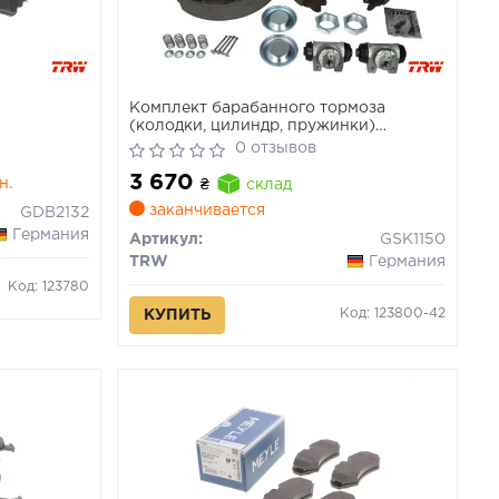
Комплект барабанного тормоза
(колодки, цилиндр, пружинки)
CITROEN BERLINGO, XSARA PICASSO;
0 отзывов
PEUGEOT PARTNER 05.96-
3 670
н.
₴
склад
заканчивается
GDB2132
Германия
Артикул:
GSK1150
TRW
Германия
Код: 123780
Код: 123800-42
КУПИТЬ