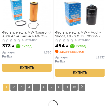
Фильтр масла, VW Touareg /
Фильтр масла, VW - Audi -
Audi A4-A5-A6-A7-A8-Q5-
Skoda, 1.8 - 2.0 TSI, 2005> /
Q7, 2.4-3.0-3.2 i/FSI/TFSI,
0 отзывов
T-5, 2.0 TSI, 2011>
0 отзывов
2004>
373
454
₴
склад
₴
склад
заканчивается
Артикул:
L390
Purflux
Артикул:
LS937
Purflux
КУПИТЬ
КУПИТЬ
1
2
3
4
5
6
7
8
9
10