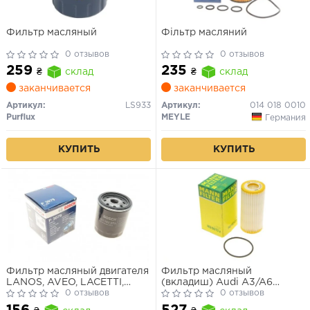
Фильтр масляный
Фільтр масляний
0 отзывов
0 отзывов
259
235
₴
склад
₴
склад
заканчивается
заканчивается
Артикул:
LS933
Артикул:
014 018 0010
Purflux
MEYLE
Германия
КУПИТЬ
КУПИТЬ
Фильтр масляный двигателя
Фильтр масляный
LANOS, AVEO, LACETTI,
(вкладиш) Audi A3/A6
NUBIRA, NEXIA (пр-во
0 отзывов
2012-,VW Golf,Skoda Octavia
0 отзывов
Bosch)
1.8/2.0
156
527