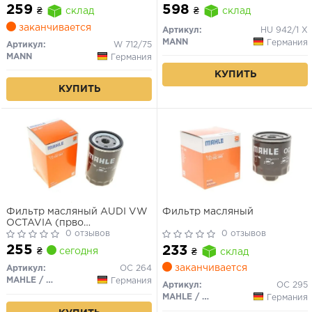
06-,Espero 91-99
259
598
₴
склад
₴
склад
заканчивается
Артикул:
HU 942/1 X
MANN
Германия
Артикул:
W 712/75
MANN
Германия
КУПИТЬ
КУПИТЬ
Фильтр масляный AUDI VW
Фильтр масляный
OCTAVIA (прво
KnechtMahle)
0 отзывов
0 отзывов
255
233
₴
сегодня
₴
склад
заканчивается
Артикул:
OC 264
MAHLE / KNECHT
Германия
Артикул:
OC 295
MAHLE / KNECHT
Германия