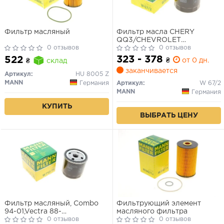
Фильтр масляный
Фильтр масла CHERY
QQ3/CHEVROLET
0 отзывов
AVEO/KALOS/MATIZ 0.5-1.8i
0 отзывов
87-
323 - 378
522
₴
от 0 дн.
₴
склад
заканчивается
Артикул:
HU 8005 Z
MANN
Германия
Артикул:
W 67/2
MANN
Германия
КУПИТЬ
ВЫБРАТЬ ЦЕНУ
Фильтр масляный, Combo
Фильтрующий элемент
94-01,Vectra 88-
масляного фильтра
95/Aveo,Tacuma 05-, Captiva
0 отзывов
0 отзывов