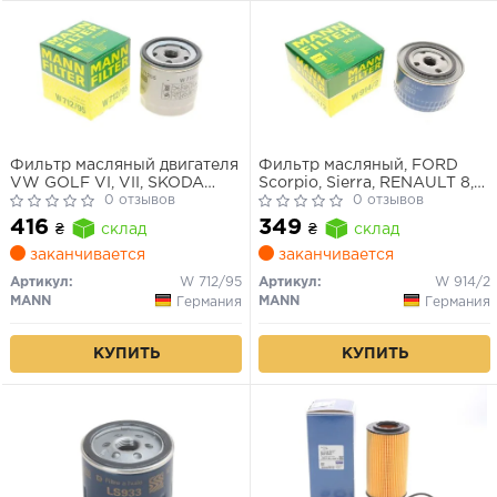
Фильтр масляный двигателя
Фильтр масляный, FORD
VW GOLF VI, VII, SKODA
Scorpio, Sierra, RENAULT 8,
FABIA III 1.0-1.5 TSI 12- (пр-во
0 отзывов
10, 14, 16, 18, 20, 25, 30, Trafic,
0 отзывов
MANN)
LADA 110, 111,
416
349
₴
склад
₴
склад
заканчивается
заканчивается
Артикул:
W 712/95
Артикул:
W 914/2
MANN
MANN
Германия
Германия
КУПИТЬ
КУПИТЬ