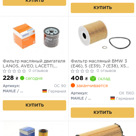
КУПИТЬ
КУПИТЬ
Фильтр масляный двигателя
Фильтр масляный BMW 3
LANOS, AVEO, LACETTI,
(E46), 5 (E39), 7 (E38), X5
NUBIRA, NEXIA (пр-во
0 отзывов
(E53), 2.5D-3.0D, 98-12
0 отзывов
KNECHT-MAHLE)
228
408
₴
сегодня
₴
склад
заканчивается
Артикул:
OC 90
MAHLE / KNECHT
Германия
Артикул:
OX 156D
MAHLE / KNECHT
Германия
КУПИТЬ
КУПИТЬ