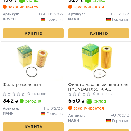
₴
склад
₴
склад
заканчивается
заканчивается
Артикул:
0 451 103 079
Артикул:
HU 6013 Z
BOSCH
MANN
Германия
Германия
КУПИТЬ
КУПИТЬ
Фильтр масляный
Фильтр масляный двигателя
HYUNDAI IX35, KIA
0 отзывов
SPORTAGE III, IV 2.0 CRDI 10-
0 отзывов
(пр-во MANN)
342
550
₴
сегодня
₴
склад
заканчивается
Артикул:
HU 612/2 X
MANN
Германия
Артикул:
HU 7027 Z
MANN
Германия
КУПИТЬ