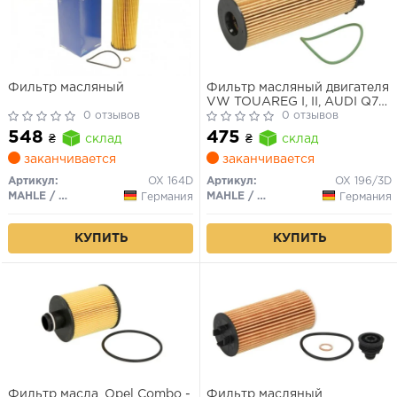
Фильтр масляный
Фильтр масляный двигателя
VW TOUAREG I, II, AUDI Q7
0 отзывов
3.0-4.2 TDI 04-, (пр-во
0 отзывов
KNECHT-MAHLE)
548
475
₴
склад
₴
склад
заканчивается
заканчивается
Артикул:
OX 164D
Артикул:
OX 196/3D
MAHLE / KNECHT
MAHLE / KNECHT
Германия
Германия
КУПИТЬ
КУПИТЬ
Фильтр масла, Opel Combo -
Фильтр масляный