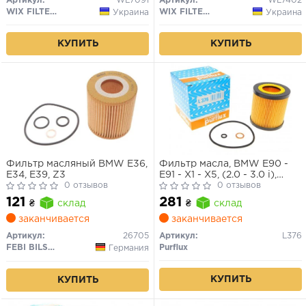
Артикул:
WL7091
Артикул:
WL7402
WIX FILTERS
WIX FILTERS
Украина
Украина
КУПИТЬ
КУПИТЬ
Фильтр масляный BMW E36,
Фильтр масла, BMW E90 -
E34, E39, Z3
E91 - X1 - X5, (2.0 - 3.0 i),
0 отзывов
2004>
0 отзывов
121
281
₴
склад
₴
склад
заканчивается
заканчивается
Артикул:
26705
Артикул:
L376
FEBI BILSTEIN
Purflux
Германия
КУПИТЬ
КУПИТЬ