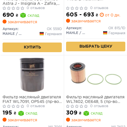
Astra J - Insignia A - Zafira,
1.3 - 1.6 - 2.0 CDTI, 2008>
0 отзывов
0 отзывов
605 - 693
690
₴
от 0 дн.
₴
склад
заканчивается
заканчивается
Артикул:
OX 815/1D
Артикул:
OX 559D
MAHLE / KNECHT
Германия
MAHLE / KNECHT
Германия
ВЫБРАТЬ ЦЕНУ
КУПИТЬ
Фильтр масляный двигателя
Фильтр масляный двигателя
FIAT WL7091, OP545 (пр-во
WL7402, OE648, 5 (пр-во
WIX-Filtron UA)
0 отзывов
WIX-Filtron)
0 отзывов
195
309
₴
склад
₴
склад
заканчивается
заканчивается