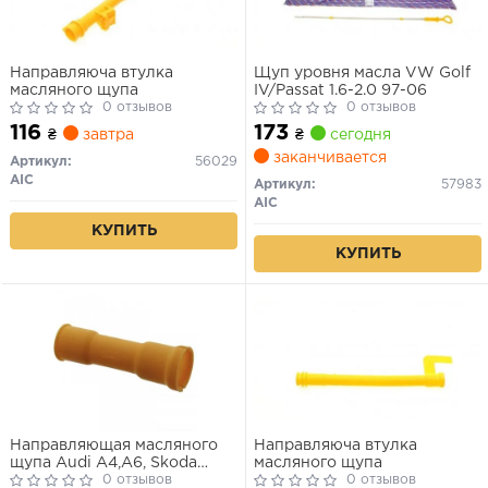
Направляюча втулка
Щуп уровня масла VW Golf
масляного щупа
IV/Passat 1.6-2.0 97-06
0 отзывов
0 отзывов
116
173
₴
завтра
₴
сегодня
заканчивается
Артикул:
56029
AIC
Артикул:
57983
AIC
КУПИТЬ
КУПИТЬ
Направляющая масляного
Направляюча втулка
щупа Audi A4,A6, Skoda
масляного щупа
Fabia, VW Lupo, Polo, Passat
0 отзывов
0 отзывов