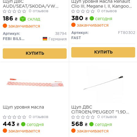
Щуп ДВС
Щуп уровня масла Renault
AUDI/SEAT/SKODA/VW
Clio III, Megane I, II, Kangoo
A3/Ibiza/Leon/Octavia/Golf/Polo
0 отзывов
1.4/1.6 16V 99-
0 отзывов
"1,6/1,8L "L=560mm "96-13
380
186
₴
сегодня
₴
склад
заканчивается
заканчивается
Артикул:
FT80302
Артикул:
38794
FAST
FEBI BILSTEIN
Германия
КУПИТЬ
КУПИТЬ
Щуп уровня масла
Щуп ДВС
CITROEN/PEUGEOT "1.9D
0 отзывов
"96-12
0 отзывов
443
568
₴
сегодня
₴
сегодня
заканчивается
заканчивается