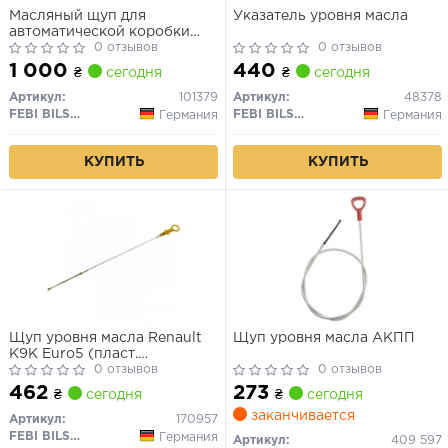
Масляный щуп для
Указатель уровня масла
автоматической коробки
передач, с резьбовой
0 отзывов
0 отзывов
заглушкой
1 000
440
₴
сегодня
₴
сегодня
Артикул:
101379
Артикул:
48378
FEBI BILSTEIN
FEBI BILSTEIN
Германия
Германия
КУПИТЬ
КУПИТЬ
Щуп уровня масла Renault
Щуп уровня масла АКПП
K9K Euro5 (пласт.
наконечник)
0 отзывов
0 отзывов
462
273
₴
сегодня
₴
сегодня
заканчивается
Артикул:
170957
FEBI BILSTEIN
Германия
Артикул:
409 597