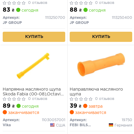
Octavia, VW Bora, Golf IV 1.8
0 отзывов
Golf Passat 1.9 TDI/SDI 95-
0 отзывов
83
88
₴
сегодня
₴
сегодня
Артикул:
1113250700
Артикул:
1113250400
JP GROUP
JP GROUP
КУПИТЬ
КУПИТЬ
Напрямна масляного щупа
Направляюча масляного
Skoda Fabia (00-08),Octavia
щупа
(97-13)/VW Jetta
0 отзывов
0 отзывов
(06-),Passat (06-11),Polo (02-
89
39
₴
сегодня
₴
завтра
10)/Audi A3 (97-13)
заканчивается
заканчивается
(11030057001) VIKA
Артикул:
11030057001
Артикул:
19750
Vika
FEBI BILSTEIN
США
Германия