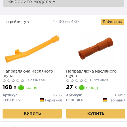
Выберите модель
1 - 30 из 440
по рейтингу
Фильтры
Направляюча масляного
Направляюча масляного
щупа
щупа
0 отзывов
0 отзывов
168
27
₴
склад
₴
склад
Артикул:
19756
Артикул:
01993
FEBI BILSTEIN
FEBI BILSTEIN
Германия
Германия
КУПИТЬ
КУПИТЬ