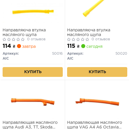
Направляюча втулка
Направляюча втулка
масляного щупа
масляного щупа
0 отзывов
0 отзывов
114
115
₴
завтра
₴
сегодня
Артикул:
50016
Артикул:
50020
AIC
AIC
КУПИТЬ
КУПИТЬ
Направляющая масляного
Направляющая масляного
щупа Audi A3, TT, Skoda
щупа VAG A4 A6 Octavia