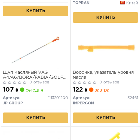
TOPRAN
Китай
КУПИТЬ
КУПИТЬ
Щуп масляный VAG
Воронка, указатель уровня
A4/A6/BORA/FABIA/GOLF
масла
IV/OCTAVIA/PASSAT/SUPERB
0 отзывов
0 отзывов
-01
107
122
₴
сегодня
₴
завтра
Артикул:
1113201200
Артикул:
32461
JP GROUP
IMPERGOM
КУПИТЬ
КУПИТЬ