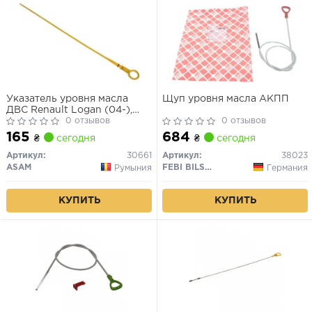
Указатель уровня масла
Щуп уровня масла АКПП
ДВС Renault Logan (04-),
Sandero (08-) 1.4, 1.6 (щуп)
0 отзывов
0 отзывов
165
684
₴
сегодня
₴
сегодня
Артикул:
30661
Артикул:
38023
ASAM
FEBI BILSTEIN
Румыния
Германия
КУПИТЬ
КУПИТЬ