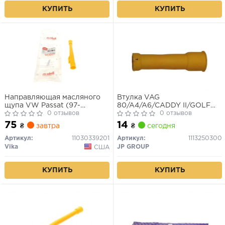
КУПИТЬ
КУПИТЬ
Направляющая масляного
Втулка VAG
щупа VW Passat (97-
80/A4/A6/CADDY II/GOLF
00)/Audi A4 (99-01),A6 (98-
0 отзывов
III/PASSAT масл.щупа
0 отзывов
01) (11030339201) VIKA
75
14
₴
завтра
₴
сегодня
Артикул:
11030339201
Артикул:
1113250300
Vika
JP GROUP
США
КУПИТЬ
КУПИТЬ