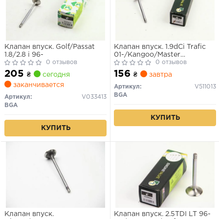
Клапан впуск. Golf/Passat
Клапан впуск. 1.9dCi Trafic
1.8/2.8 i 96-
01-/Kangoo/Master
0 отзывов
00-/Megane 97-
0 отзывов
205
156
₴
сегодня
₴
завтра
заканчивается
Артикул:
V511013
BGA
Артикул:
V033413
BGA
КУПИТЬ
КУПИТЬ
Клапан впуск.
Клапан впуск. 2.5TDI LT 96-