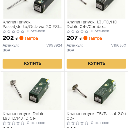
Клапан впуск.
Клапан впуск. 1.3JTD/HDi
Passat/Jetta/Octavia 2.0 FSI
Doblo 04-/Combo
04- (33.8x6x104)
0 отзывов
05-/Nemo/Bipper 10-
0 отзывов
(22.45x6x109.2)
202
207
₴
завтра
₴
завтра
Артикул:
V998924
Артикул:
V166360
BGA
BGA
КУПИТЬ
КУПИТЬ
Клапан впуск. Doblo
Клапан впуск. T5/Passat 2.0 i
1.9JTD/MJTD 01-
00-
0 отзывов
0 отзывов