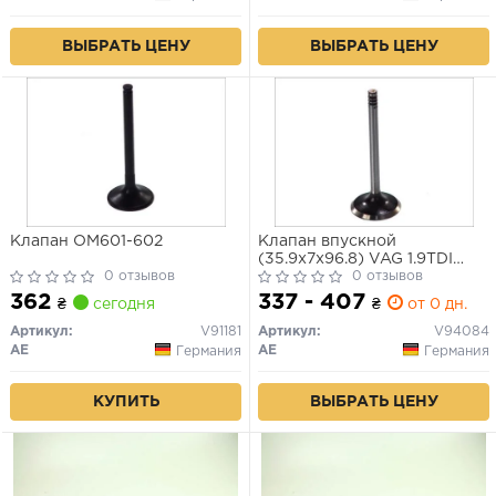
ВЫБРАТЬ ЦЕНУ
ВЫБРАТЬ ЦЕНУ
Клапан OM601-602
Клапан впускной
(35.9x7x96.8) VAG 1.9TDI
0 отзывов
AFN/AGR/AHU
0 отзывов
362
337 - 407
₴
сегодня
₴
от 0 дн.
Артикул:
V91181
Артикул:
V94084
AE
AE
Германия
Германия
КУПИТЬ
ВЫБРАТЬ ЦЕНУ