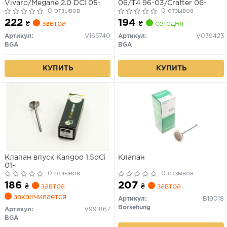
Vivaro/Megane 2.0 DCI 05-
06/T4 96-03/Crafter 06-
0 отзывов
0 отзывов
222
194
₴
завтра
₴
сегодня
Артикул:
V165740
Артикул:
V039423
BGA
BGA
КУПИТЬ
КУПИТЬ
Клапан впуск Kangoo 1.5dCi
Клапан
01-
0 отзывов
0 отзывов
186
207
₴
завтра
₴
завтра
заканчивается
Артикул:
B19018
Borsehung
Артикул:
V991867
BGA