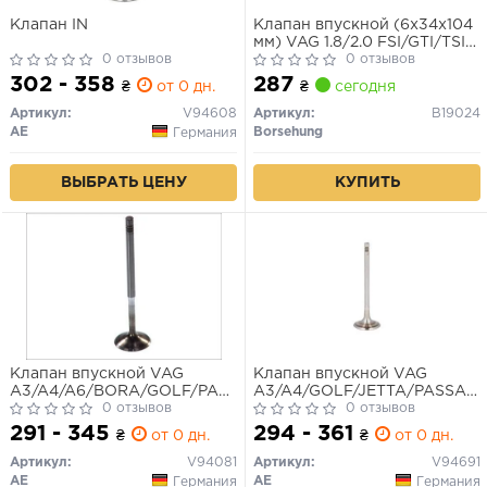
Клапан IN
Клапан впускной (6x34x104
мм) VAG 1.8/2.0 FSI/GTI/TSI
0 отзывов
03-
0 отзывов
302 - 358
287
₴
от 0 дн.
₴
сегодня
Артикул:
V94608
Артикул:
B19024
AE
Borsehung
Германия
КУПИТЬ
ВЫБРАТЬ ЦЕНУ
Клапан впускной VAG
Клапан впускной VAG
A3/A4/A6/BORA/GOLF/PASSAT
A3/A4/GOLF/JETTA/PASSAT
(мин. 4 шт)
0 отзывов
02-
0 отзывов
AWA/BLR/BLX/BLY/BMB/BV
291 - 345
294 - 361
₴
от 0 дн.
₴
от 0 дн.
(мин. 4 шт)
Артикул:
V94081
Артикул:
V94691
AE
AE
Германия
Германия