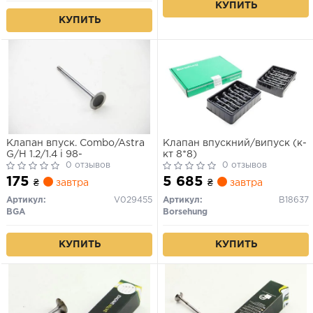
КУПИТЬ
КУПИТЬ
Клапан впуск. Combo/Astra
Клапан впускний/випуск (к-
G/H 1.2/1.4 i 98-
кт 8*8)
0 отзывов
0 отзывов
175
5 685
₴
завтра
₴
завтра
Артикул:
V029455
Артикул:
B18637
BGA
Borsehung
КУПИТЬ
КУПИТЬ