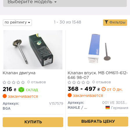
Выберите модель
1 - 30 из 1548
по рейтингу
Фильтры
Клапан двигуна
Клапан впуск. MB ОМ611-612-
646 98-07
0 отзывов
0 отзывов
368 - 497
216
₴
от 0 дн.
₴
склад
заканчивается
заканчивается
Артикул:
001 VE 30532 000
Артикул:
V157579
MAHLE / KNECHT
Германия
BGA
ВЫБРАТЬ ЦЕНУ
КУПИТЬ