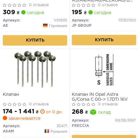
A3/A4/A6/A8/ALLROAD/BOR
0 отзывов
IV/OCTAVIA -05 (мин. 2 шт.)
0 отзывов
309
195
₴
сегодня
₴
сегодня
Артикул:
V91995
Артикул:
1111301100
AE
JP GROUP
Германия
КУПИТЬ
КУПИТЬ
Клапан
Клапан IN Opel Astra
G/Corsa C 00-> 1.7DTI 16V
0 отзывов
0 отзывов
174 - 1 441
268
₴
от 0 дн.
₴
склад
заканчивается
Артикул:
R6136/RNT
FRECCIA
Артикул:
30471
ASAM
Румыния