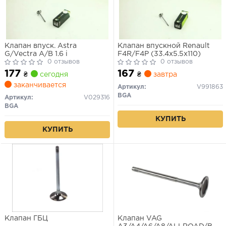
Клапан впуск. Astra
Клапан впускной Renault
G/Vectra A/B 1.6 i
F4R/F4P (33.4x5.5x110)
0 отзывов
0 отзывов
177
167
₴
сегодня
₴
завтра
заканчивается
Артикул:
V991863
BGA
Артикул:
V029316
BGA
КУПИТЬ
КУПИТЬ
Клапан ГБЦ
Клапан VAG