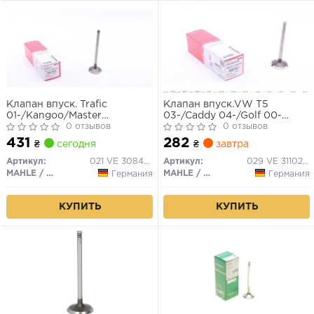
Клапан впуск. Trafic
Клапан впуск.VW T5
01-/Kangoo/Master
03-/Caddy 04-/Golf 00-
00-/Megane 1.9dCi 97-
0 отзывов
09/Passat 1.9-2.5TDI 04-
0 отзывов
431
282
₴
сегодня
₴
завтра
Артикул:
021 VE 30846 000
Артикул:
029 VE 31102 000
MAHLE / KNECHT
MAHLE / KNECHT
Германия
Германия
КУПИТЬ
КУПИТЬ