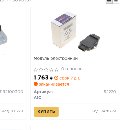
ты:
1 - 30 из 167
Модуль електронний
ANSPORTER
0 отзывов
1 763
₴
срок 7 дн.
заканчивается
1192100300
Артикул:
52220
AIC
Код: 818270
Код: 114787-51
КУПИТЬ