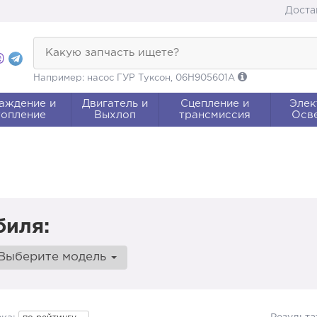
Доста
Какую запчасть ищете?
Например: насос ГУР Туксон, 06H905601A
аждение и
Двигатель и
Сцепление и
Элек
опление
Выхлоп
трансмиссия
Осв
биля:
Выберите модель