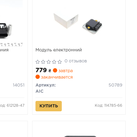
ания
Модуль електронний
0 отзывов
779
₴
завтра
заканчивается
14051
Артикул:
50789
AIC
од: 612128-47
Код: 114785-66
КУПИТЬ