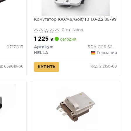
Комутатор 100/A6/Golf/T3 1.0-2.2 85-99
0 отзывов
1 225
₴
сегодня
07.17.013
Артикул:
5DA 006 623-941
HELLA
Германия
д: 669019-66
Код: 212150-60
КУПИТЬ