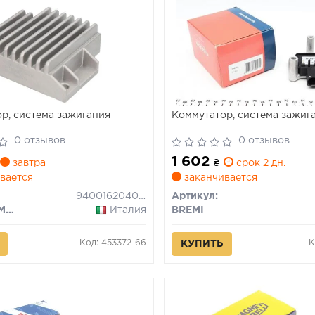
р, система зажигания
Коммутатор, система зажиг
0 отзывов
0 отзывов
1 602
завтра
₴
срок 2 дн.
вается
заканчивается
940016204000
Артикул:
MAGNETI MARELLI
Италия
BREMI
Код: 453372-66
К
КУПИТЬ