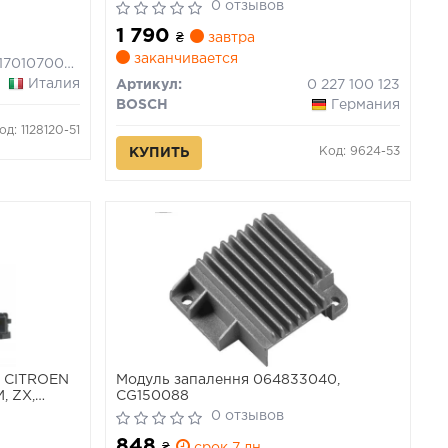
0 отзывов
1 790
₴
завтра
заканчивается
581701070000
Италия
Артикул:
0 227 100 123
BOSCH
Германия
од: 1128120-51
Код: 9624-53
КУПИТЬ
) CITROEN
Модуль запалення 064833040,
, ZX,
CG150088
RT IV,
0 отзывов
T V,
848
II,