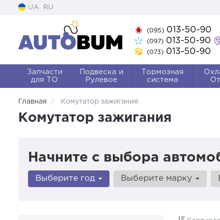
UA
RU
013-50-90
(095)
013-50-90
(097)
013-50-90
(073)
Запчасти
Подвеска и
Тормозная
Охл
для ТО
Рулевое
система
От
Главная
Комутатор зажигания
Комутатор зажигания
Начните с выбора автомо
Выберите год
Выберите марку