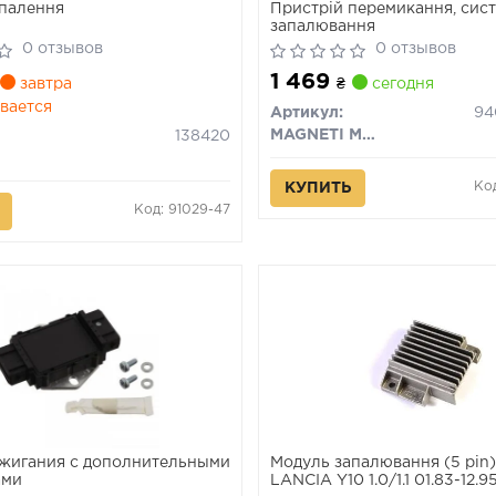
палення
Пристрій перемикання, сис
запалювання
0 отзывов
0 отзывов
1 469
завтра
₴
сегодня
вается
Артикул:
MAGNETI MARELLI
138420
Ко
КУПИТЬ
Код: 91029-47
жигания с дополнительными
Модуль запалювання (5 pin
ами
LANCIA Y10 1.0/1.1 01.83-12.9