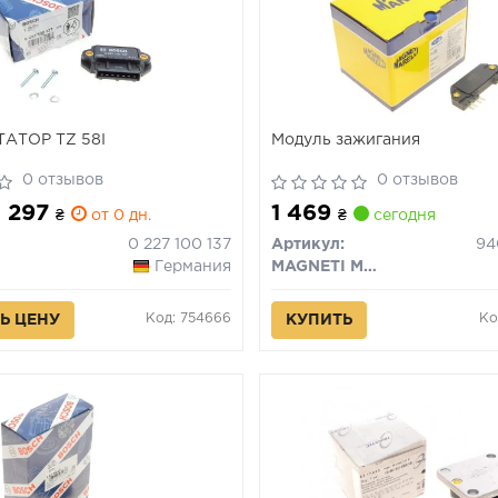
ТАТОР TZ 58I
Модуль зажигания
0 отзывов
0 отзывов
 1 297
1 469
₴
от 0 дн.
₴
сегодня
0 227 100 137
Артикул:
Германия
MAGNETI MARELLI
Код: 754666
Ко
Ь ЦЕНУ
КУПИТЬ