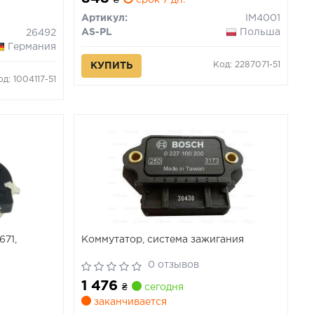
₴
срок 7 дн.
.82-12.15
Артикул:
IM4001
AS-PL
Польша
26492
Германия
Код: 2287071-51
КУПИТЬ
од: 1004117-51
671,
Коммутатор, система зажигания
0 отзывов
1 476
₴
сегодня
заканчивается