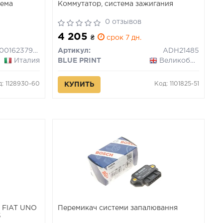
тема
Коммутатор, система зажигания
0 отзывов
4 205
₴
срок 7 дн.
940016237900
Артикул:
ADH21485
Италия
BLUE PRINT
Великобритания
д: 1128930-60
Код: 1101825-51
КУПИТЬ
) FIAT UNO
Перемикач системи запалювання
5