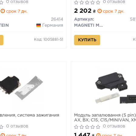
0 отзывов
0 отзывов
2 202
срок 7 дн.
₴
срок 7 дн.
26414
Артикул:
TEIN
Германия
MAGNETI MARELLI
Код: 1005881-51
К
КУПИТЬ
вления, система зажигания
Модуль запалювання (5 pin
AX, BX, C15, C15/MINIVAN, XM
ZX/HATCHBACK, FORD ESCO
0 отзывов
0 отзывов
ESCORT IV EXPRESS, ESCOR
1 447
ESCORT V EXPRESS, FIESTA I