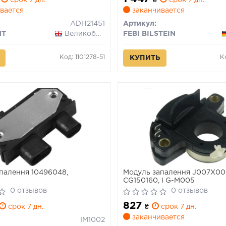
срок 7 дн.
₴
срок 7 дн.
FIESTA/HATCHBACK 1.0-2.0 10
вается
заканчивается
ADH21451
Артикул:
NT
Великобритания
FEBI BILSTEIN
Код: 1101278-51
К
КУПИТЬ
палення 10496048,
Модуль запалення J007X00
CG150160, I G-M005
0 отзывов
0 отзывов
827
срок 7 дн.
₴
срок 7 дн.
заканчивается
IM1002