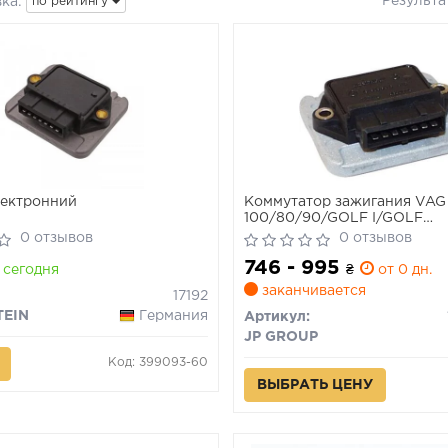
Результа
ка:
по рейтингу
лектронний
Коммутатор зажигания VAG
100/80/90/GOLF I/GOLF
II/JETTA/PASSAT/POLO/TR
0 отзывов
0 отзывов
III 80-
746 - 995
сегодня
₴
от 0 дн.
заканчивается
17192
TEIN
Германия
Артикул:
JP GROUP
Код: 399093-60
ВЫБРАТЬ ЦЕНУ