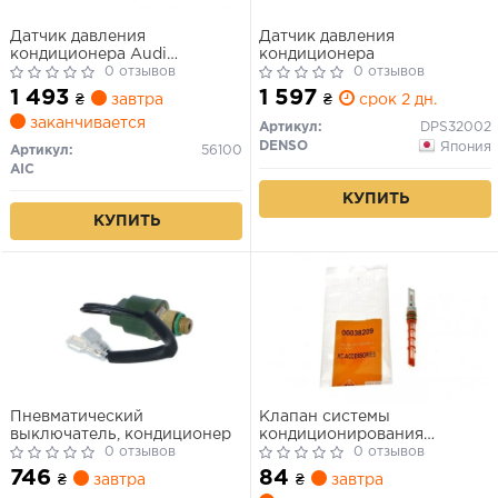
Датчик давления
Датчик давления
кондиционера Audi
кондиционера
A4/A6/A8/Seat Exeo 1.2-6.0
0 отзывов
0 отзывов
97-
1 493
1 597
₴
завтра
₴
срок 2 дн.
заканчивается
Артикул:
DPS32002
DENSO
Япония
Артикул:
56100
AIC
КУПИТЬ
КУПИТЬ
Пневматический
Клапан системы
выключатель, кондиционер
кондиционирования
0 отзывов
(расширительный) Ford
0 отзывов
Focus/Mondeo/Hyundai Acce
746
84
₴
завтра
₴
завтра