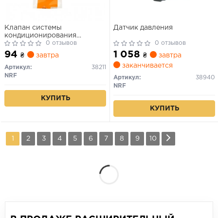
Клапан системы
Датчик давления
кондиционирования
(расширительный) Volvo
0 отзывов
0 отзывов
440/460/740/780/960/Audi
94
1 058
₴
завтра
₴
завтра
заканчивается
Артикул:
38211
NRF
Артикул:
38940
NRF
КУПИТЬ
КУПИТЬ
1
2
3
4
5
6
7
8
9
10