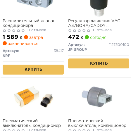
Расширительный клапан
Регулятор давления VAG
кондиционера
A3/BORA/CADDY
0 отзывов
III/CORRADO/GOLF III/GOLF
0 отзывов
IV II/OCTAVIA/PASSAT
1 589
472
₴
завтра
₴
сегодня
заканчивается
Артикул:
1127500100
JP GROUP
Артикул:
38417
NRF
КУПИТЬ
КУПИТЬ
Пневматический
Пневматический
выключатель, кондиционер
выключатель, кондиционер
0 отзывов
0 отзывов