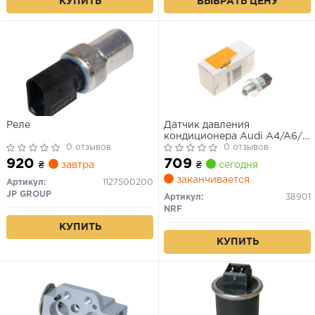
КУПИТЬ
ВЫБРАТЬ ЦЕНУ
Реле
Датчик давления
кондиционера Audi A4/A6/
0 отзывов
VW Passat 96-05
0 отзывов
920
709
₴
завтра
₴
сегодня
заканчивается
Артикул:
1127500200
JP GROUP
Артикул:
38901
NRF
КУПИТЬ
КУПИТЬ