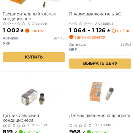
Расширительный клапан,
Пневмовыключатель AC
кондиционер
0 отзывов
0 отзывов
1 002
1 064 - 1 126
₴
завтра
₴
от 1 дн.
заканчивается
Артикул:
38406
NRF
Артикул:
38953
NRF
КУПИТЬ
ВЫБРАТЬ ЦЕНУ
Датчик давления
Датчик давления хладогента
кондиционера
0 отзывов
0 отзывов
819
968
₴
сегодня
₴
сегодня