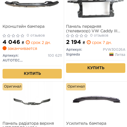
Кронштейн бампера
Панель передняя
(телевизор) VW Caddy III
0 отзывов
Touran 03-
0 отзывов
4 046
2 194
₴
срок 2 дн.
₴
срок 7 дн.
заканчивается
Артикул:
PVW30026A
Signeda
Литва
Артикул:
100 6211
AUTOTECHTEILE
КУПИТЬ
КУПИТЬ
Оригинал
Оригинал
Панель радіатора верхня
Усилитель бампера