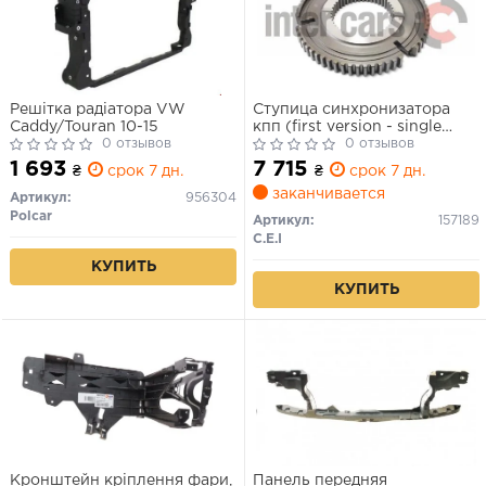
Решітка радіатора VW
Ступица синхронизатора
Caddy/Touran 10-15
кпп (first version - single
0 отзывов
cone)
0 отзывов
1 693
7 715
₴
срок 7 дн.
₴
срок 7 дн.
заканчивается
Артикул:
956304
Polcar
Артикул:
157189
C.E.I
КУПИТЬ
КУПИТЬ
Кронштейн кріплення фари,
Панель передняя