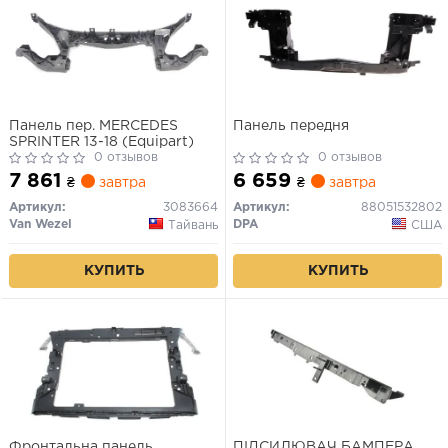
Панель пер. MERCEDES
Панель передня
SPRINTER 13-18 (Equipart)
0 отзывов
0 отзывов
7 861
6 659
₴
завтра
₴
завтра
Артикул:
3083664
Артикул:
88051532802
Van Wezel
DPA
Тайвань
США
КУПИТЬ
КУПИТЬ
Фронтальна панель
ПІДСИЛЮВАЧ БАМПЕРА