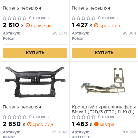
Панель передняя
Панель передняя
0 отзывов
0 отзывов
2 610
1 427
₴
срок 7 дн.
₴
срок 7 дн.
Артикул:
9513041
Артикул:
951804
Polcar
Polcar
КУПИТЬ
КУПИТЬ
Панель передняя
Кронштейн крепления фары
BMW 1 (F21)/3 (F30) 11-19 (L)
0 отзывов
0 отзывов
2 650
1 463
₴
срок 7 дн.
₴
завтра
Артикул:
9513042
Артикул:
701 5151
Polcar
AUTOTECHTEILE