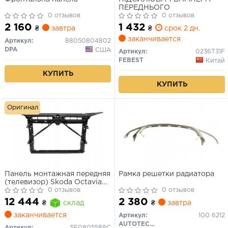
ПЕРЕДНЬОГО
0 отзывов
0 отзывов
2 160
1 432
₴
завтра
₴
срок 2 дн.
заканчивается
Артикул:
88050804802
DPA
США
Артикул:
0236T31F
FEBEST
Китай
КУПИТЬ
КУПИТЬ
Оригинал
Панель монтажная передняя
Рамка решетки радиатора
(телевизор) Skoda Octavia
(12-)
0 отзывов
0 отзывов
2 380
12 444
₴
завтра
₴
склад
заканчивается
Артикул:
100 6212
AUTOTECHTEILE
Артикул:
5E0805588C