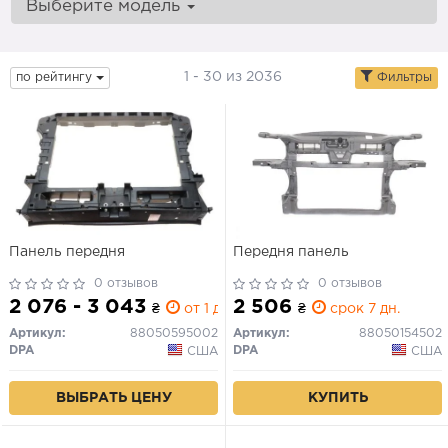
Выберите модель
1 - 30 из 2036
по рейтингу
Фильтры
Панель передня
Передня панель
0 отзывов
0 отзывов
2 076 - 3 043
2 506
₴
от 1 дн.
₴
срок 7 дн.
Артикул:
88050595002
Артикул:
88050154502
DPA
DPA
США
США
ВЫБРАТЬ ЦЕНУ
КУПИТЬ