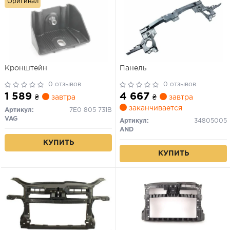
Оригинал
Кронштейн
Панель
0 отзывов
0 отзывов
1 589
4 667
₴
завтра
₴
завтра
заканчивается
Артикул:
7E0 805 731B
VAG
Артикул:
34805005
AND
КУПИТЬ
КУПИТЬ