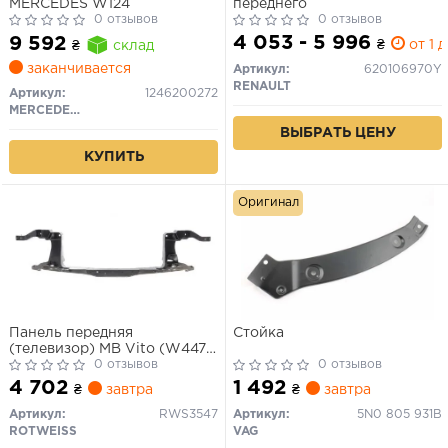
MERCEDES W124
переднего
0 отзывов
0 отзывов
4 053 - 5 996
9 592
₴
от 1 д
₴
склад
заканчивается
Артикул:
620106970Y
RENAULT
Артикул:
1246200272
MERCEDES-BENZ
ВЫБРАТЬ ЦЕНУ
КУПИТЬ
Оригинал
Панель передняя
Стойка
(телевизор) MB Vito (W447)
14-
0 отзывов
0 отзывов
4 702
1 492
₴
завтра
₴
завтра
Артикул:
RWS3547
Артикул:
5N0 805 931B
ROTWEISS
VAG