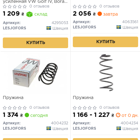
усиленная VW Golf IV, Bora,
Skoda Octavia
0 отзывов
0 отзывов
2 056
1 209
₴
завтра
₴
склад
Артикул:
4063561
Артикул:
4295053
LESJOFORS
Швеция
LESJOFORS
Швеция
КУПИТЬ
КУПИТЬ
Пружина
Пружина
0 отзывов
0 отзывов
1 374
1 166 - 1 227
₴
сегодня
₴
от 0 дн.
Артикул:
4004232
Артикул:
4004234
LESJOFORS
LESJOFORS
Швеция
Швеция