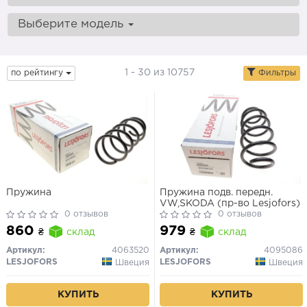
Выберите модель
1 - 30 из 10757
по рейтингу
Фильтры
Пружина
Пружина подв. передн.
VW,SKODA (пр-во Lesjofors)
0 отзывов
0 отзывов
860
979
₴
склад
₴
склад
Артикул:
4063520
Артикул:
4095086
LESJOFORS
LESJOFORS
Швеция
Швеция
КУПИТЬ
КУПИТЬ