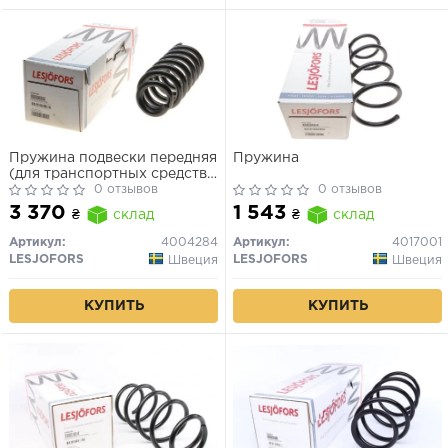
Пружина подвески передняя
Пружина
(для транспортных средств
без спортивной подвески)
0 отзывов
0 отзывов
AUDI Q7 3.0D 03.06-08.15
3 370
1 543
₴
склад
₴
склад
Артикул:
4004284
Артикул:
4017001
LESJOFORS
LESJOFORS
Швеция
Швеция
КУПИТЬ
КУПИТЬ