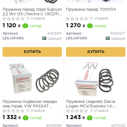
Пружина перед. Opel Signum
Пружина перед. TOYOTA
2.2 16V 03-/Vectra C 1.9CDTi
04-
0 отзывов
0 отзывов
1 120
1 270
₴
склад
₴
склад
Артикул:
4063491
Артикул:
4092577
LESJOFORS
LESJOFORS
Швеция
Швеция
КУПИТЬ
КУПИТЬ
Пружина подвески передн.
Пружина (задняя) Dacia
лев./прав. VW PASSAT
Logan MCV/Express 1.4-
2.0FSI 09.05-11.00
0 отзывов
1.6/1.5dCi 07- (фургон/
0 отзывов
универсал)
1 332
1 243
₴
склад
₴
склад
Артикул:
4095085
Артикул:
4217002