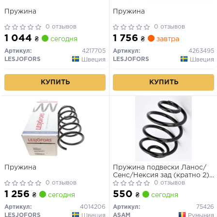
Пружина
Пружина
0 отзывов
0 отзывов
1 044
1 756
₴
сегодня
₴
завтра
Артикул:
4217705
Артикул:
4263495
LESJOFORS
LESJOFORS
Швеция
Швеция
КУПИТЬ
КУПИТЬ
Пружина
Пружина подвески Ланос/
Сенс/Нексия зад (кратно 2)
0 отзывов
Asam
0 отзывов
1 256
550
₴
сегодня
₴
сегодня
Артикул:
4014206
Артикул:
75426
LESJOFORS
ASAM
Швеция
Румыния