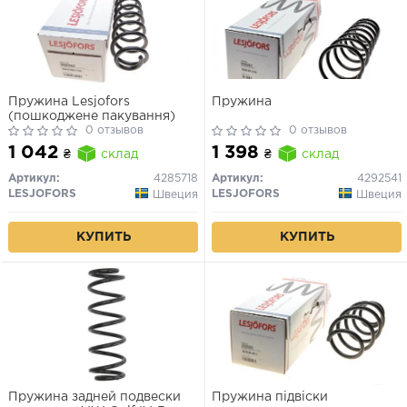
Пружина Lesjofors
Пружина
(пошкоджене пакування)
0 отзывов
0 отзывов
1 042
1 398
₴
склад
₴
склад
Артикул:
4285718
Артикул:
4292541
LESJOFORS
LESJOFORS
Швеция
Швеция
КУПИТЬ
КУПИТЬ
Пружина задней подвески
Пружина підвіски