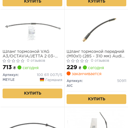
КУПИТЬ
КУПИТЬ
Шланг тормозной VAG
Шланг тормозной передний
A3/OCTAVIA/JETTA 2 03-
(M10x1) (285 - 310 мм) Audi
перед.
0 отзывов
A4 A6 VW Passat 96-
0 отзывов
713
229
₴
сегодня
₴
сегодня
заканчивается
Артикул:
100 611 0071/S
MEYLE
Германия
Артикул:
50911
AIC
КУПИТЬ
КУПИТЬ