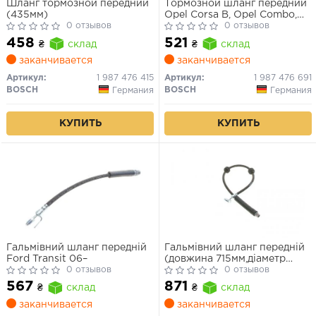
Шланг тормозной передний
Тормозной шланг передний
(435мм)
Opel Corsa B, Opel Combo,
0 отзывов
Daewoo Nexia
0 отзывов
458
521
₴
склад
₴
склад
заканчивается
заканчивается
Артикул:
1 987 476 415
Артикул:
1 987 476 691
BOSCH
BOSCH
Германия
Германия
КУПИТЬ
КУПИТЬ
Гальмівний шланг передній
Гальмівний шланг передній
Ford Transit 06–
(довжина 715мм,діаметр
0 отзывов
10мм, M10x1/M10x1) RENAULT
0 отзывов
ESPACE V, MEGANE IV,
567
871
₴
склад
₴
склад
SCENIC IV, TALISMAN 1.0-
2.0D 02.15-
заканчивается
заканчивается