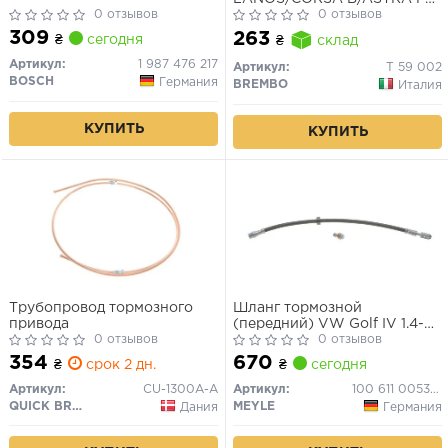
0 отзывов
93- задн.
0 отзывов
309
263
₴
сегодня
₴
склад
Артикул:
1 987 476 217
Артикул:
T 59 002
BOSCH
Германия
BREMBO
Италия
КУПИТЬ
КУПИТЬ
Трубопровод тормозного
Шланг тормозной
привода
(передний) VW Golf IV 1.4-
0 отзывов
2.3 TDI/FSI/SDI 97-06
0 отзывов
(435mm)
354
670
₴
срок 2 дн.
₴
сегодня
Артикул:
CU-1300A-A
Артикул:
100 611 0053/S
QUICK BRAKE
MEYLE
Дания
Германия