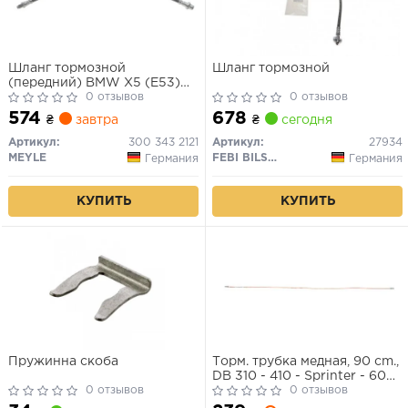
Шланг тормозной
Шланг тормозной
(передний) BMW X5 (E53)
00-06
0 отзывов
0 отзывов
574
678
₴
завтра
₴
сегодня
Артикул:
300 343 2121
Артикул:
27934
MEYLE
FEBI BILSTEIN
Германия
Германия
КУПИТЬ
КУПИТЬ
Пружинна скоба
Торм. трубка медная, 90 cm.,
DB 310 - 410 - Sprinter - 609,
0 отзывов
L, (перед.)
0 отзывов