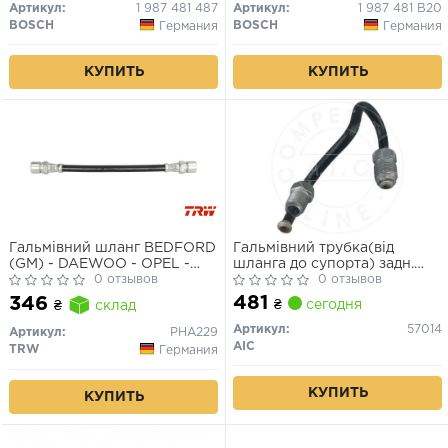
Артикул:
1 987 481 487
Артикул:
1 987 481 B20
BOSCH
BOSCH
Германия
Германия
КУПИТЬ
КУПИТЬ
Гальмівний шланг BEDFORD
Гальмівний трубка(від
(GM) - DAEWOO - OPEL -
шланга до супорта) задн.
SAAB - VAUXHALL Astra
0 отзывов
ліва AUDI A3 03-, Skoda
0 отзывов
Van/Espero/Nexia/Asco
Octavia, VW Golf
481
346
₴
сегодня
₴
склад
Артикул:
57014
Артикул:
PHA229
AIC
TRW
Германия
КУПИТЬ
КУПИТЬ