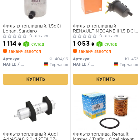
Фильтр топливный, 1.5dCi
Фильтр топливный
Logan, Sandero
RENAULT MEGANE II 1.5 DCI
0 отзывов
02- (пр-во KNECHT-MAHLE)
0 отзывов
1 114
1 053
₴
склад
₴
склад
заканчивается
заканчивается
Артикул:
KL 404/16
Артикул:
KL 432
MAHLE / KNECHT
MAHLE / KNECHT
Германия
Германия
КУПИТЬ
КУПИТЬ
Фильтр топливный Audi
Фильтр топлива, Renault
A4/A5/A8 2.0-4.2TDI 07-
Master / Trafic - Opel Movano