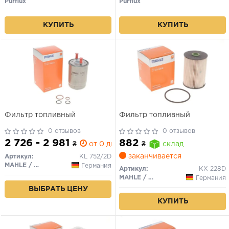
Purflux
Purflux
КУПИТЬ
КУПИТЬ
Фильтр топливный
Фильтр топливный
0 отзывов
0 отзывов
2 726 - 2 981
882
₴
от 0 дн.
₴
склад
заканчивается
Артикул:
KL 752/2D
MAHLE / KNECHT
Германия
Артикул:
KX 228D
MAHLE / KNECHT
Германия
ВЫБРАТЬ ЦЕНУ
КУПИТЬ