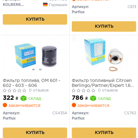
KOLBENSCHMIDT
Германия
Артикул:
C813
Purflux
КУПИТЬ
КУПИТЬ
Фильтр топлива, OM 601 -
Фильтр топливный Citroen
602 - 603 - 606
Berlingo/Partner/Expert 1.6
0 отзывов
HDI 10-
0 отзывов
322
786
₴
склад
₴
склад
заканчивается
заканчивается
Артикул:
CS435A
Артикул:
CS762
Purflux
Purflux
КУПИТЬ
КУПИТЬ