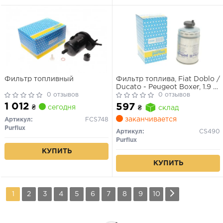
Фильтр топливный
Фильтр топлива, Fiat Doblo /
Ducato - Peugeot Boxer, 1.9 -
0 отзывов
2.0 - 2.2 - 2.8 JTD / HDI,
0 отзывов
2001>
1 012
597
₴
сегодня
₴
склад
заканчивается
Артикул:
FCS748
Purflux
Артикул:
CS490
Purflux
КУПИТЬ
КУПИТЬ
1
2
3
4
5
6
7
8
9
10