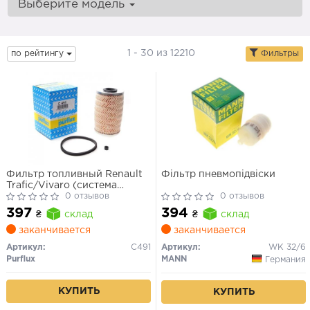
Выберите модель
1 - 30 из 12210
по рейтингу
Фильтры
Фильтр топливный Renault
Фільтр пневмопідвіски
Trafic/Vivaro (система
Purflux - высота 120мм) 1.9-
0 отзывов
0 отзывов
3.0 TDI 02-
397
394
₴
склад
₴
склад
заканчивается
заканчивается
Артикул:
C491
Артикул:
WK 32/6
Purflux
MANN
Германия
КУПИТЬ
КУПИТЬ