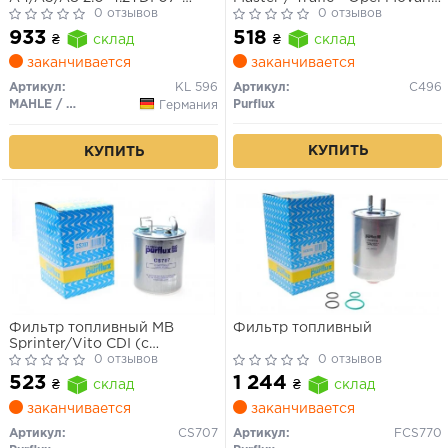
WF8412WIX, WK 6003,
0 отзывов
/ Vivaro, 1.9-2.2-2.5 DCI/DTI,
0 отзывов
H326WK, F 026 402 068, PX
2001>
933
518
₴
склад
₴
склад
FCS754, 8K0 127 400A
заканчивается
заканчивается
Артикул:
KL 596
Артикул:
C496
MAHLE / KNECHT
Purflux
Германия
КУПИТЬ
КУПИТЬ
Фильтр топливный MB
Фильтр топливный
Sprinter/Vito CDI (с
подогревом) WF8274WIX,
0 отзывов
0 отзывов
F026402044, WK 84218,
523
1 244
₴
склад
₴
склад
H167WK, PXCS707
заканчивается
заканчивается
Артикул:
CS707
Артикул:
FCS770