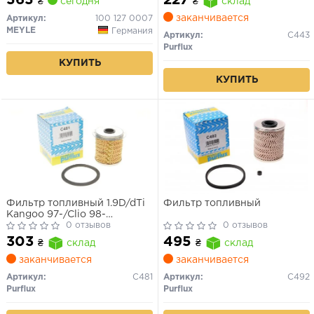
227
₴
сегодня
₴
склад
заканчивается
Артикул:
100 127 0007
MEYLE
Германия
Артикул:
C443
Purflux
КУПИТЬ
КУПИТЬ
Фильтр топливный 1.9D/dTi
Фильтр топливный
Kangoo 97-/Clio 98-
05/Megane 96-03 (Lucas)
0 отзывов
0 отзывов
303
495
₴
склад
₴
склад
заканчивается
заканчивается
Артикул:
C481
Артикул:
C492
Purflux
Purflux