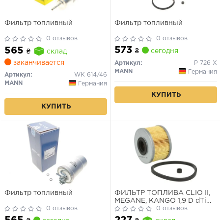
Фильтр топливный
Фильтр топливный
0 отзывов
0 отзывов
573
565
₴
сегодня
₴
склад
заканчивается
Артикул:
P 726 X
MANN
Германия
Артикул:
WK 614/46
MANN
Германия
КУПИТЬ
КУПИТЬ
Фильтр топливный
ФИЛЬТР ТОПЛИВА CLIO II,
MEGANE, KANGO 1,9 D dTi
0 отзывов
(Purflux)
0 отзывов
565