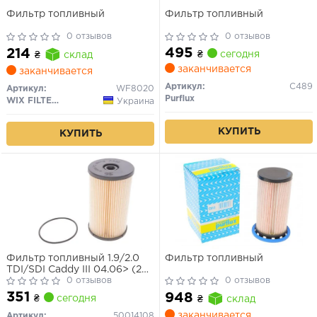
Фильтр топливный
Фильтр топливный
0 отзывов
0 отзывов
495
214
₴
сегодня
₴
склад
заканчивается
заканчивается
Артикул:
C489
Артикул:
WF8020
Purflux
WIX FILTERS
Украина
КУПИТЬ
КУПИТЬ
Фильтр топливный 1.9/2.0
Фильтр топливный
TDI/SDI Caddy III 04.06> (2K-
6-090001>)/Golf V/Octavia
0 отзывов
0 отзывов
A5
351
948
₴
сегодня
₴
склад
заканчивается
Артикул:
50014108