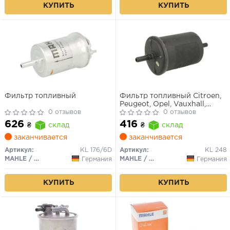
КУПИТЬ
КУПИТЬ
Фильтр топливный
Фильтр топливный Citroen,
Peugeot, Opel, Vauxhall,
0 отзывов
Fiat/Lancia, Smart
0 отзывов
626
416
₴
склад
₴
склад
заканчивается
заканчивается
Артикул:
KL 176/6D
Артикул:
KL 248
MAHLE / KNECHT
MAHLE / KNECHT
Германия
Германия
КУПИТЬ
КУПИТЬ