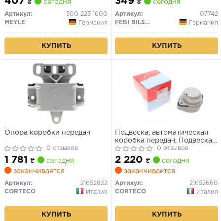
407
349
₴
сегодня
₴
сегодня
Артикул:
300 223 1600
Артикул:
07742
MEYLE
FEBI BILSTEIN
Германия
Германия
КУПИТЬ
КУПИТЬ
Опора коробки передач
Подвеска, автоматическая
коробка передач, Подвеска,
0 отзывов
ступенчатая коробка
0 отзывов
передач
1 781
2 220
₴
сегодня
₴
сегодня
заканчивается
заканчивается
Артикул:
21652822
Артикул:
21652660
CORTECO
CORTECO
Италия
Италия
КУПИТЬ
КУПИТЬ