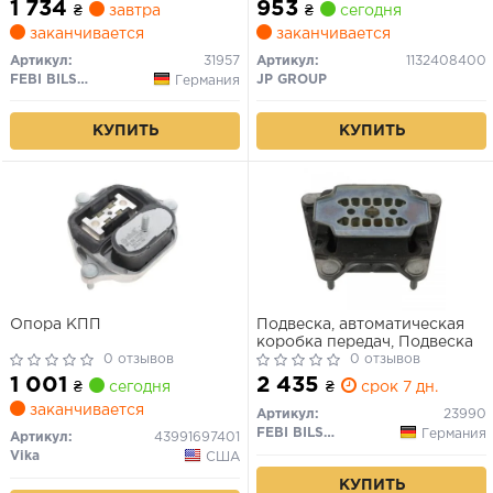
1 734
953
₴
завтра
₴
сегодня
заканчивается
заканчивается
Артикул:
31957
Артикул:
1132408400
FEBI BILSTEIN
JP GROUP
Германия
КУПИТЬ
КУПИТЬ
Опора КПП
Подвеска, автоматическая
коробка передач, Подвеска
0 отзывов
0 отзывов
1 001
2 435
₴
сегодня
₴
срок 7 дн.
заканчивается
Артикул:
23990
FEBI BILSTEIN
Германия
Артикул:
43991697401
Vika
США
КУПИТЬ