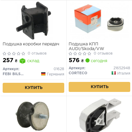
Подушка коробки передач
Подушка КПП
AUDI/Skoda/VW
0 отзывов
0 отзывов
576
257
₴
сегодня
₴
склад
Артикул:
21652948
Артикул:
01628
CORTECO
Италия
FEBI BILSTEIN
Германия
КУПИТЬ
КУПИТЬ