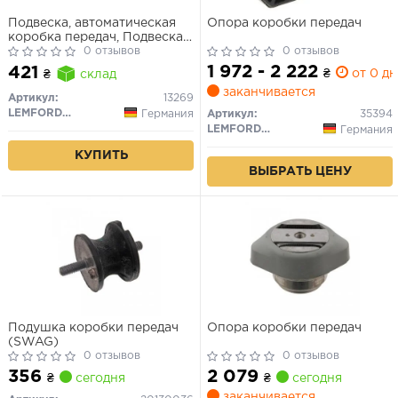
Подвеска, автоматическая
Опора коробки передач
коробка передач, Подвеска,
ступенчатая коробка
0 отзывов
0 отзывов
передач
1 972 - 2 222
421
₴
от 0 дн
₴
склад
заканчивается
Артикул:
13269
LEMFORDER
Германия
Артикул:
35394
LEMFORDER
Германия
КУПИТЬ
ВЫБРАТЬ ЦЕНУ
Подушка коробки передач
Опора коробки передач
(SWAG)
0 отзывов
0 отзывов
356
2 079
₴
сегодня
₴
сегодня
заканчивается