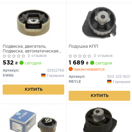
Подвеска, двигатель,
Подушка КПП
Подвеска, автоматическая
коробка передач, Подвеска,
0 отзывов
0 отзывов
ступенчатая коробка
532
1 689
₴
сегодня
₴
сегодня
передач
заканчивается
Артикул:
32922766
SWAG
Германия
Артикул:
300 223 1601
MEYLE
Германия
КУПИТЬ
КУПИТЬ