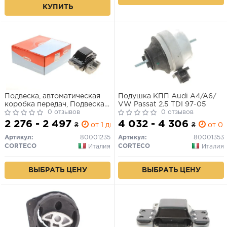
КУПИТЬ
Подвеска, автоматическая
Подушка КПП Audi A4/A6/
коробка передач, Подвеска,
VW Passat 2.5 TDI 97-05
ступенчатая коробка
0 отзывов
0 отзывов
передач
2 276 - 2 497
4 032 - 4 306
₴
от 1 дн.
₴
от 0 
Артикул:
80001235
Артикул:
80001353
CORTECO
CORTECO
Италия
Италия
ВЫБРАТЬ ЦЕНУ
ВЫБРАТЬ ЦЕНУ