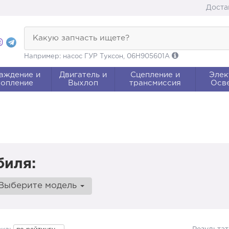
Доста
Какую запчасть ищете?
Например: насос ГУР Туксон, 06H905601A
аждение и
Двигатель и
Сцепление и
Элек
опление
Выхлоп
трансмиссия
Осв
биля:
Выберите модель