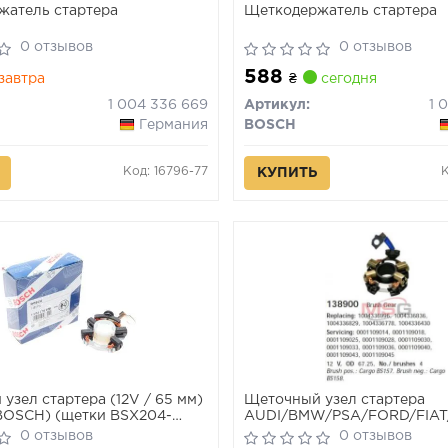
жатель стартера
Щеткодержатель стартера
0 отзывов
0 отзывов
588
завтра
₴
сегодня
1 004 336 669
Артикул:
1 
Германия
BOSCH
Код: 16796-77
КУПИТЬ
узел стартера (12V / 65 мм)
Щеточный узел стартера
BOSCH) (щетки BSX204-
AUDI/BMW/PSA/FORD/FIAT
G
0 отзывов
0 отзывов