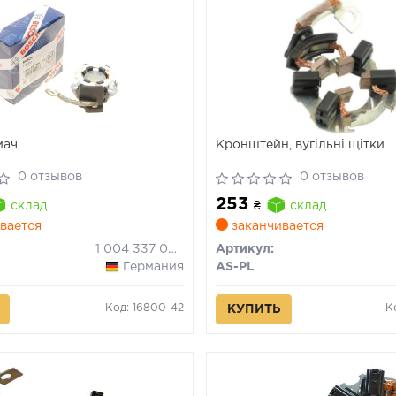
мач
Кронштейн, вугільні щітки
0 отзывов
0 отзывов
253
склад
₴
склад
вается
заканчивается
1 004 337 006
Артикул:
Германия
AS-PL
Код: 16800-42
К
КУПИТЬ