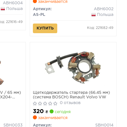
заканчивается
ABH6004
Польша
Артикул:
ABH6002
AS-PL
Польша
од: 221616-49
Код: 221682-49
КУПИТЬ
V / 65 мм)
Щеткодержатель стартера (66.45 мм)
SX204-
(система BOSCH) Renault Volvo VW
0 отзывов
320
₴
сегодня
заканчивается
SBH0033
Артикул:
SBH0014