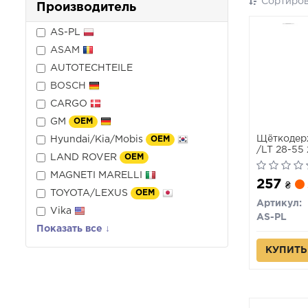
Сортиров
Производитель
AS-PL
ASAM
AUTOTECHTEILE
BOSCH
CARGO
GM
OEM
Щёткодерж
Hyundai/Kia/Mobis
OEM
/LT 28-55 
LAND ROVER
OEM
MAGNETI MARELLI
257
₴
TOYOTA/LEXUS
OEM
Артикул:
Vika
AS-PL
Показать все ↓
КУПИТЬ