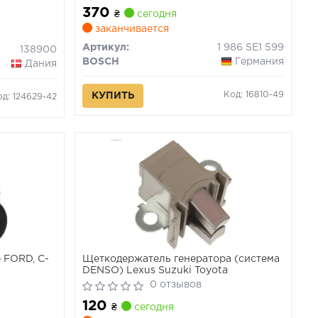
370
₴
сегодня
заканчивается
Артикул:
1 986 SE1 599
138900
BOSCH
Германия
Дания
Код: 16810-49
КУПИТЬ
од: 124629-42
 FORD, C-
Щеткодержатель генератора (система
DENSO) Lexus Suzuki Toyota
0 отзывов
120
₴
сегодня