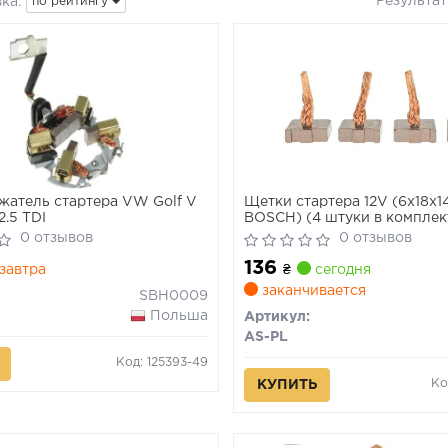
Результа
ка:
по рейтингу
атель стартера VW Golf V
Щетки стартера 12V (6x18x1
2.5 TDI
BOSCH) (4 штуки в комплек
VAG
0 отзывов
0 отзывов
136
завтра
₴
сегодня
заканчивается
SBH0009
Польша
Артикул:
AS-PL
Код: 125393-49
Ко
КУПИТЬ