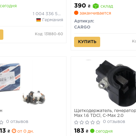
390
сегодня
₴
склад
заканчивается
1 004 336 506
Германия
Артикул:
CARGO
Код: 131880-60
К
КУПИТЬ
н
Щеткодержатель, генератор
Max 1.6 TDCl, C-Max 2.0
0 отзывов
0 отзывов
513
183
₴
от 0 дн.
₴
сегодня