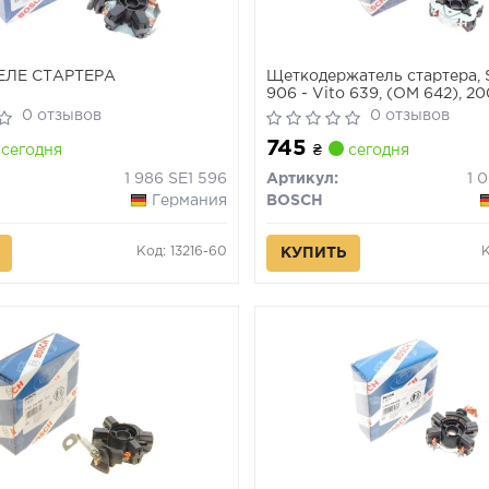
ЕЛЕ СТАРТЕРА
Щеткодержатель стартера, S
906 - Vito 639, (OM 642), 200
2.2 TDCI, 2011>
0 отзывов
0 отзывов
745
сегодня
₴
сегодня
1 986 SE1 596
Артикул:
1 
Германия
BOSCH
Код: 13216-60
КУПИТЬ