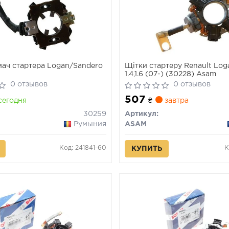
ач стартера Logan/Sandero
Щітки стартеру Renault Log
1.4,1.6 (07-) (30228) Asam
0 отзывов
0 отзывов
507
сегодня
₴
завтра
30259
Артикул:
Румыния
ASAM
Код: 241841-60
К
КУПИТЬ