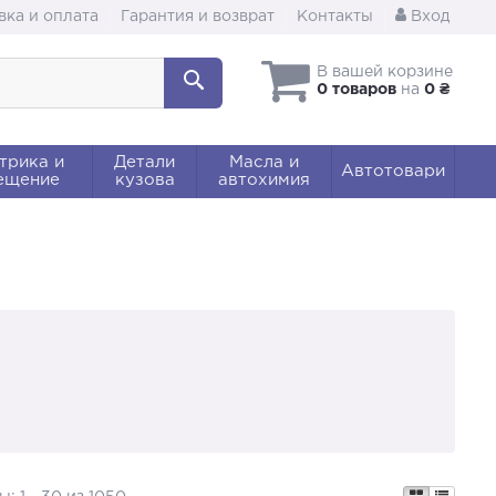
вка и оплата
Гарантия и возврат
Контакты
Вход
В вашей корзине
0 товаров
на
0 ₴
трика и
Детали
Масла и
Автотовари
ещение
кузова
автохимия