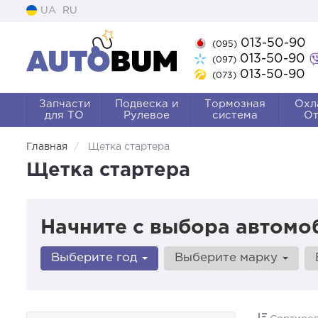
UA
RU
013-50-90
(095)
013-50-90
(097)
013-50-90
(073)
Запчасти
Подвеска и
Тормозная
Охл
для ТО
Рулевое
система
От
Главная
Щетка стартера
Щетка стартера
Начните с выбора автомо
Выберите год
Выберите марку