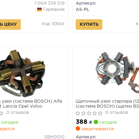
1 004 336 519
Артикул:
Германия
AS-PL
Код: 133504
К
Ь ЦЕНУ
КУПИТЬ
узел (система BOSCH) Alfa
Щеточный узел стартера (12
 Lancia Opel Volvo
(система BOSCH) (щетки B
2054) VAG
0 отзывов
0 отзывов
388
сегодня
₴
сегодня
вается
заканчивается
SBH0010
Артикул: