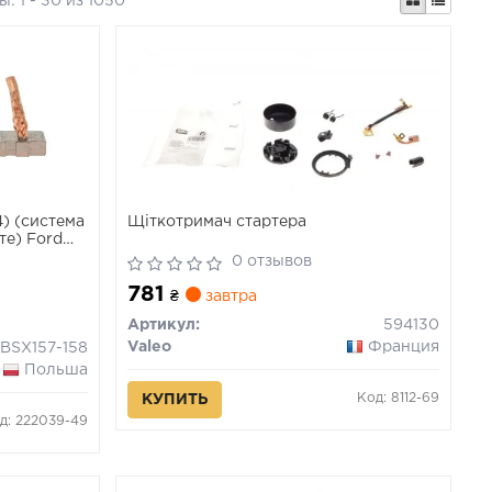
ты:
1 - 30 из 1050
4) (система
Щіткотримач стартера
те) Ford
0 отзывов
781
₴
завтра
Артикул:
594130
Valeo
Франция
BSX157-158
Польша
Код: 8112-69
КУПИТЬ
д: 222039-49