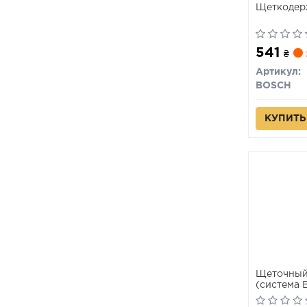
Щеткодер
541
₴
Артикул:
BOSCH
КУПИТЬ
Щеточный 
(система 
2054) VA