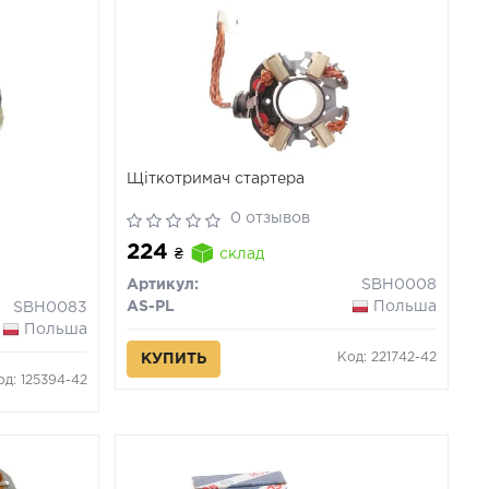
Щіткотримач стартера
0 отзывов
224
₴
склад
Артикул:
SBH0008
AS-PL
Польша
SBH0083
Польша
Код: 221742-42
КУПИТЬ
од: 125394-42