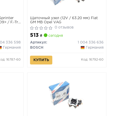
printer
Щеточный узел (12V / 63.20 мм) Fiat
9> / F.-Tr.,
GM MB Opel VAG
0 отзывов
513
₴
сегодня
004 336 598
Артикул:
1 004 336 636
Германия
BOSCH
Германия
Код: 16787-60
Код: 16792-60
КУПИТЬ