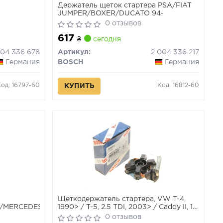
Держатель щеток стартера PSA/FIAT
JUMPER/BOXER/DUCATO 94-
0 отзывов
617
₴
сегодня
004 336 678
Артикул:
2 004 336 217
Германия
BOSCH
Германия
Код: 16797-60
Код: 16812-60
КУПИТЬ
Щеткодержатель стартера, VW T-4,
/MERCEDES/SUZUKI
1990> / T-5, 2.5 TDI, 2003> / Caddy II, 1.9
D/TD, 1995>, (=1 004 33
0 отзывов