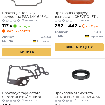
Прокладка корпусу
Прокладка корпусу
термостата PSA 1.4/1.6 16V
термостата CHEVROLET
EC5/ET3J4/TU5JP4 (вир-во
0 отзывов
AVEO, AVEO / KALOS,
0 отзывов
Elring)
CRUZE, ORLANDO, TRAX
117
282 - 442
₴
сегодня
₴
от 0 дн.
OPEL ASTRA H, ASTRA H
заканчивается
CLASSIC, ASTRA J, ASTRA J
Артикул:
694.140
GTC, CORSA D, CORSA E,
ELRING
Германия
Артикул:
539.560
INSIGNIA A, MOKKA /
ELRING
Германия
MOKKA X 1.4-1.8LPG 07.05-
ВЫБРАТЬ ЦЕНУ
КУПИТЬ
Прокладка термостата
Прокладка термостата
Citroen Jumpy/Peugeot
CITROEN C5 III, C6 JAGUAR
Expert 2.0i 00-06
0 отзывов
F-PACE, S-TYPE II, XF I, XF II,
0 отзывов
XF SPORTBRAKE, XJ LAND