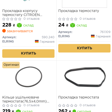
Прокладка корпусу
Прокладка термостату
термостату CITROEN
BERLINGO, C3 AIRCROSS II,
0 отзывов
0 отзывов
C3 II, C3 III, C3 PICASSO, C4
228
24
₴
склад
₴
склад
CACTUS, C4 GRAND
PICASSO II, C4 II, C4 PICASSO
заканчивается
Артикул:
761.109
II, C-ELYSEE, DS3, DS4, DS5,
ELRING
Германия
Артикул:
590.240
JUMPY, SPACETOURER 1.6D
ELRING
Германия
04.08-
КУПИТЬ
КУПИТЬ
Оригинал
Кільце ущільнюваче
Прокладка термостата
термостата(76,5x4,0mm)
BMW M60 M62
0 отзывов
0 отзывов
262
219
₴
сегодня
₴
склад