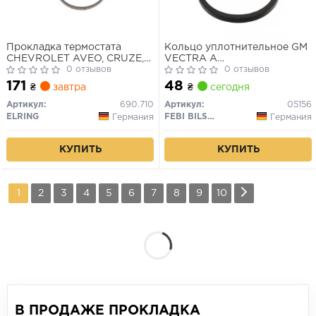
Прокладка термостата
Кольцо уплотнительное GM
CHEVROLET AVEO, CRUZE,
VECTRA A
VOLT OPEL ADAM, AMPERA,
0 отзывов
14NV/16SV/E16NZ/C16NZ/12ST
0 отзывов
ASTRA J, ASTRA J GTC,
171
48
₴
завтра
₴
сегодня
CORSA D, CORSA
D/HATCHBACK, CORSA E,
Артикул:
690.710
Артикул:
05156
CORSA E/HATCHBACK,
ELRING
FEBI BILSTEIN
Германия
Германия
MERIVA B 1.2-1.4LPG 09.09-
КУПИТЬ
КУПИТЬ
1
2
3
4
5
6
7
8
9
10
В ПРОДАЖЕ ПРОКЛАДКА