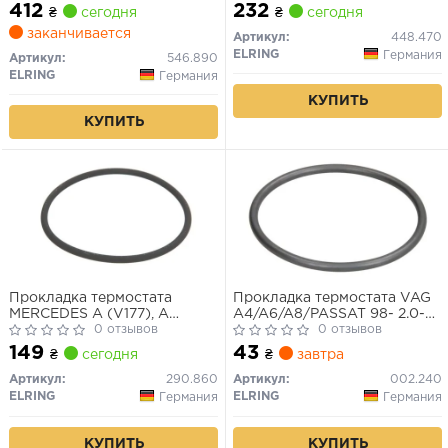
B57 D30
412
232
₴
сегодня
₴
сегодня
заканчивается
Артикул:
448.470
ELRING
Германия
Артикул:
546.890
ELRING
Германия
КУПИТЬ
КУПИТЬ
Прокладка термостата
Прокладка термостата VAG
MERCEDES A (V177), A
A4/A6/A8/PASSAT 98- 2.0-
(W176), A (W177), AMG GT
0 отзывов
2.8/2.5TDI
0 отзывов
(C190), AMG GT (C192), AMG
149
43
₴
сегодня
₴
завтра
GT (R190), AMG GT (X290), B
SPORTS TOURER (W246,
Артикул:
290.860
Артикул:
002.240
W242), B SPORTS TOURER
ELRING
ELRING
Германия
Германия
(W247) 1.0-6.8D 01.06-
КУПИТЬ
КУПИТЬ