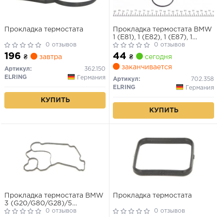
Прокладка термостата
Прокладка термостата BMW
1 (E81), 1 (E82), 1 (E87), 1
0 отзывов
(E88), 3 (E46), 3 (E90), 3
0 отзывов
(E91), 3 (E92), 3 (E93), 5
196
44
₴
завтра
₴
сегодня
(E60), 5 (E61), 6 (E63), 6
заканчивается
(E64), 7 (E65, E66, E67), X1
Артикул:
362.150
(E84) 1.4-6.75 08.84-
ELRING
Германия
Артикул:
702.358
ELRING
Германия
КУПИТЬ
КУПИТЬ
Прокладка термостата BMW
Прокладка термостата
3 (G20/G80/G28)/5
(G30/F90)/7 (G11/G12) 16-
0 отзывов
0 отзывов