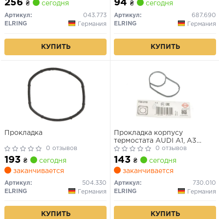
256
94
₴
сегодня
₴
сегодня
ROVER DISCOVERY III,
DISCOVERY IV, DISCOVERY
Артикул:
043.773
Артикул:
687.690
V, RANGE ROVER IV
ELRING
ELRING
Германия
Германия
2.7D/3.0D/3.0DH 06.04-
КУПИТЬ
КУПИТЬ
Прокладка
Прокладка корпусу
термостата AUDI A1, A3
0 отзывов
SEAT ALHAMBRA, IBIZA IV,
0 отзывов
IBIZA IV SC, IBIZA IV ST,
193
143
₴
сегодня
₴
сегодня
TOLEDO IV SKODA FABIA II,
заканчивается
заканчивается
OCTAVIA II, RAPID,
ROOMSTER VW BEETLE, CC
Артикул:
504.330
Артикул:
730.010
B7, EOS 1.4/1.6 02.02-05.22
ELRING
ELRING
Германия
Германия
КУПИТЬ
КУПИТЬ