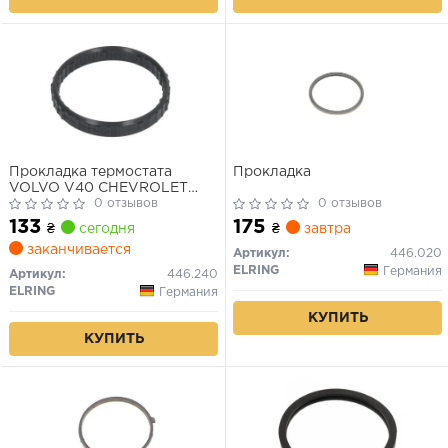
Прокладка термостата
Прокладка
VOLVO V40 CHEVROLET
ALERO, CAPTIVA, COBALT,
0 отзывов
0 отзывов
EQUINOX, HHR, MALIBU,
133
175
₴
сегодня
₴
завтра
VECTRA CITROEN
заканчивается
BERLINGO,
Артикул:
446.020
BERLINGO/MINIVAN,
ELRING
Германия
Артикул:
446.240
JUMPER II LAND ROVER
ELRING
Германия
FREELANDER I 1.4-3.0D
07.95-
КУПИТЬ
КУПИТЬ