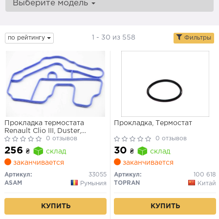
Выберите модель
1 - 30 из 558
по рейтингу
Фильтры
Прокладка термостата
Прокладка, Термостат
Renault Clio III, Duster,
Fluence,Kangoo,
0 отзывов
0 отзывов
Megane,Sandero, Scenic 1.4,1.6
256
30
₴
склад
₴
склад
(04-) (33055) Asam
заканчивается
заканчивается
Артикул:
33055
Артикул:
100 618
ASAM
TOPRAN
Румыния
Китай
КУПИТЬ
КУПИТЬ