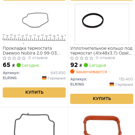
Прокладка термостата
Уплотнительное кольцо под
Daewoo Nubira 2.0 99-03
термостат (41x48x3.7) Opel
Opel Frontera A/B Sintra 2.2
0 отзывов
1.2-1.6 79-05
0 отзывов
95-04
65
92
₴
сегодня
₴
сегодня
заканчивается
Артикул:
645.850
ELRING
Германия
Артикул:
135.400
ELRING
Германия
КУПИТЬ
КУПИТЬ