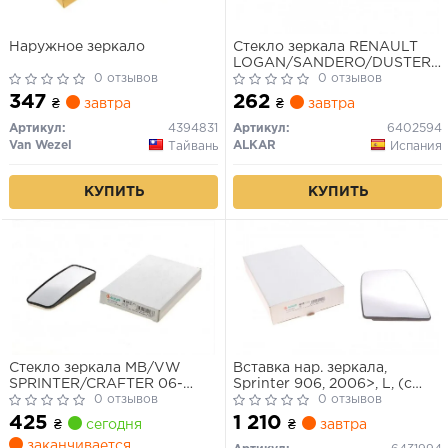
Наружное зеркало
Стекло зеркала RENAULT
LOGAN/SANDERO/DUSTER/
0 отзывов
04- выпукл.прав.
0 отзывов
347
262
₴
завтра
₴
завтра
Артикул:
4394831
Артикул:
6402594
Van Wezel
ALKAR
Тайвань
Испания
КУПИТЬ
КУПИТЬ
Стекло зеркала MB/VW
Вставка нар. зеркала,
SPRINTER/CRAFTER 06-
Sprinter 906, 2006>, L, (с
выпукл.подогрев широкого
0 отзывов
пласм. / +подогр.)
0 отзывов
обзора лев.
425
1 210
₴
сегодня
₴
завтра
заканчивается