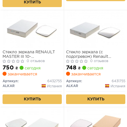
КУПИТЬ
Стекло зеркала RENAULT
Стекло зеркала (с
MASTER III 10-
подогревом) Renault
выпукл.подогрев.прав.
0 отзывов
Master/Opel Movano/Nissan
0 отзывов
NV 400 10- (L)
750
748
₴
сегодня
₴
сегодня
заканчивается
заканчивается
Артикул:
6432755
Артикул:
6431755
ALKAR
ALKAR
Испания
Испания
КУПИТЬ
КУПИТЬ