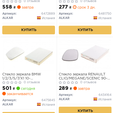
асферич.подогрев прав.
0 отзывов
0 отзывов
558
277
₴
завтра
₴
срок 3 дн.
Артикул:
6472889
Артикул:
6481750
ALKAR
ALKAR
Испания
Испания
КУПИТЬ
КУПИТЬ
Стекло зеркала BMW
Стекло зеркала RENAULT
1/2/3/5/7/X1 10-
CLIO/MEGANE/SCENIC 90-
асферич.подогрев.лев.
0 отзывов
выпукл.подогрев лев.прав.
0 отзывов
501
289
₴
сегодня
₴
завтра
заканчивается
Артикул:
6434164
ALKAR
Испания
Артикул:
6475845
ALKAR
Испания
КУПИТЬ