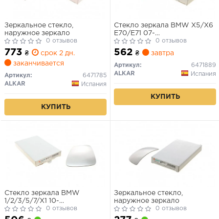
Зеркальное стекло,
Стекло зеркала BMW X5/X6
наружное зеркало
E70/E71 07-
0 отзывов
асферич.подогрев лев.
0 отзывов
773
562
₴
срок 2 дн.
₴
завтра
заканчивается
Артикул:
6471889
ALKAR
Испания
Артикул:
6471785
ALKAR
Испания
КУПИТЬ
КУПИТЬ
Стекло зеркала BMW
Зеркальное стекло,
1/2/3/5/7/X1 10-
наружное зеркало
асферич.подогрев.прав.
0 отзывов
0 отзывов