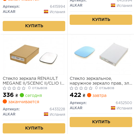
Артикул:
6431994
ALKAR
Испания
Артикул:
6415994
ALKAR
Испания
КУПИТЬ
КУПИТЬ
Стекло зеркала RENAULT
Стекло зеркальное,
MEGANE II/SCENIC II/CLIO III
наружное зеркало прав., эл.
02-09 выпукл.подогрев
0 отзывов
регул., с подогревом, голуб.
0 отзывов
лев.прав.
стекло, грунт.
336
422
₴
сегодня
₴
завтра
заканчивается
Артикул:
6452500
ALKAR
Испания
Артикул:
6433228
ALKAR
Испания
КУПИТЬ
КУПИТЬ