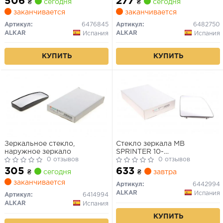
506
277
₴
сегодня
₴
сегодня
заканчивается
заканчивается
Артикул:
6476845
Артикул:
6482750
ALKAR
ALKAR
Испания
Испания
КУПИТЬ
КУПИТЬ
Зеркальное стекло,
Стекло зеркала MB
наружное зеркало
SPRINTER 10-
0 отзывов
выпукл.подогрев.прав.
0 отзывов
305
633
₴
сегодня
₴
завтра
заканчивается
Артикул:
6442994
ALKAR
Испания
Артикул:
6414994
ALKAR
Испания
КУПИТЬ