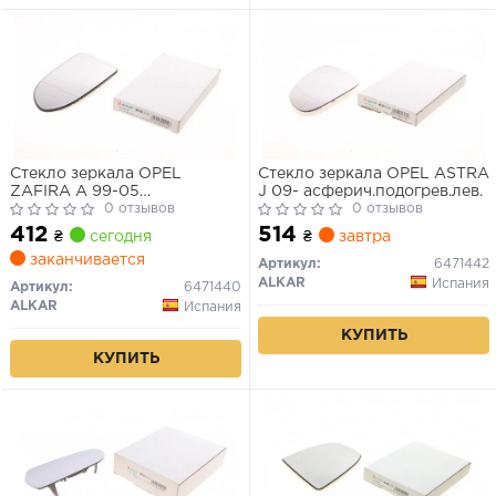
Стекло зеркала OPEL
Стекло зеркала OPEL ASTRA
ZAFIRA A 99-05
J 09- асферич.подогрев.лев.
асферич.подогрев.лев.
0 отзывов
0 отзывов
412
514
₴
сегодня
₴
завтра
заканчивается
Артикул:
6471442
ALKAR
Испания
Артикул:
6471440
ALKAR
Испания
КУПИТЬ
КУПИТЬ