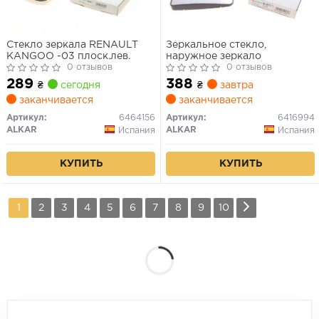
Стекло зеркала RENAULT
Зеркальное стекло,
KANGOO -03 плоск.лев.
наружное зеркало
0 отзывов
0 отзывов
289
388
₴
сегодня
₴
завтра
заканчивается
заканчивается
Артикул:
6464156
Артикул:
6416994
ALKAR
ALKAR
Испания
Испания
КУПИТЬ
КУПИТЬ
1
2
3
4
5
6
7
8
9
10