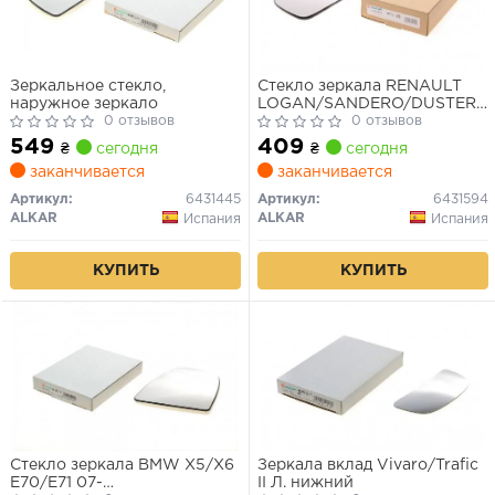
Зеркальное стекло,
Стекло зеркала RENAULT
наружное зеркало
LOGAN/SANDERO/DUSTER/
0 отзывов
04- выпукл.подогрев.лев.
0 отзывов
549
409
₴
сегодня
₴
сегодня
заканчивается
заканчивается
Артикул:
6431445
Артикул:
6431594
ALKAR
ALKAR
Испания
Испания
КУПИТЬ
КУПИТЬ
Стекло зеркала BMW X5/X6
Зеркала вклад Vivaro/Trafic
E70/E71 07-
II Л. нижний