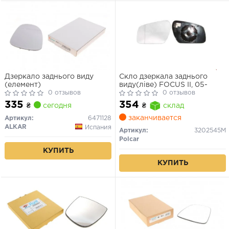
Дзеркало заднього виду
Скло дзеркала заднього
(елемент)
виду(ліве) FOCUS II, 05-
0 отзывов
0 отзывов
335
354
₴
сегодня
₴
склад
заканчивается
Артикул:
6471128
ALKAR
Испания
Артикул:
3202545M
Polcar
КУПИТЬ
КУПИТЬ