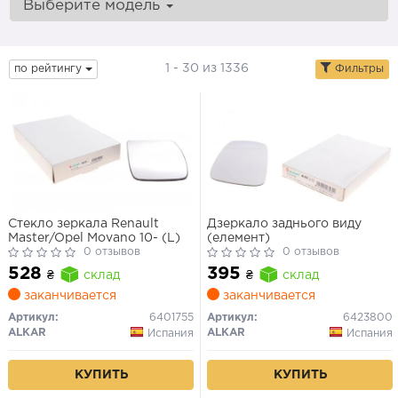
Выберите модель
1 - 30 из 1336
по рейтингу
Фильтры
Стекло зеркала Renault
Дзеркало заднього виду
Master/Opel Movano 10- (L)
(елемент)
0 отзывов
0 отзывов
528
395
₴
склад
₴
склад
заканчивается
заканчивается
Артикул:
6401755
Артикул:
6423800
ALKAR
ALKAR
Испания
Испания
КУПИТЬ
КУПИТЬ