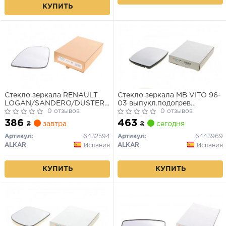
КУПИТЬ
Стекло зеркала RENAULT
Стекло зеркала MB VITO 96-
LOGAN/SANDERO/DUSTER/STEPWAY
03 выпукл.подогрев
04- выпукл.подогрев.прав.
0 отзывов
лев.прав.
0 отзывов
386
463
₴
завтра
₴
сегодня
Артикул:
6432594
Артикул:
6443969
ALKAR
ALKAR
Испания
Испания
КУПИТЬ
КУПИТЬ