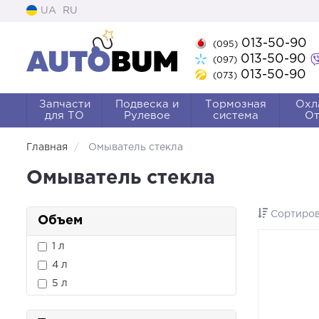
UA
RU
013-50-90
(095)
013-50-90
(097)
013-50-90
(073)
Запчасти
Подвеска и
Тормозная
Охл
для ТО
Рулевое
система
От
Главная
Омыватель стекла
Омыватель стекла
Сортиров
Объем
1 л
4 л
5 л