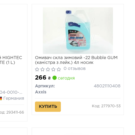
й HIGHTEC
Омивач скла зимовий -22 Bubble GUM
 (1 L)
(каністра з лейк.) 4л
носик
0 отзывов
266
₴
сегодня
Артикул:
48021110408
Axxis
21104-0010-99
Германия
Код: 277970-53
КУПИТЬ
од: 293411-66