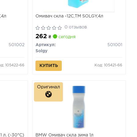
,4л
Омивач скла -12С,TM SOLGY,4л
0 отзывов
262
₴
сегодня
501002
Артикул:
501001
Solgy
д: 105422-66
Код: 105421-66
КУПИТЬ
Оригинал
 л. (-30°C)
BMW Омивач скла зима 1л