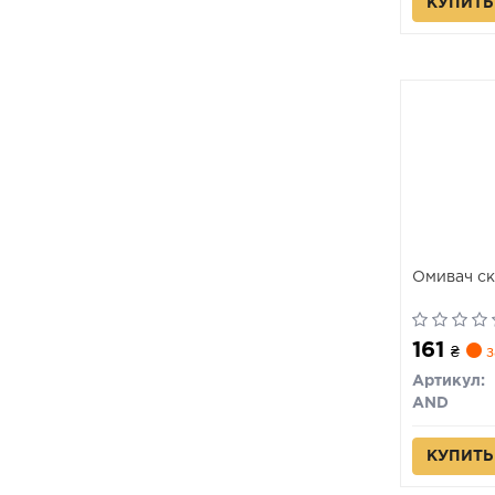
КУПИТЬ
Омивач скл
161
₴
з
Артикул:
AND
КУПИТЬ