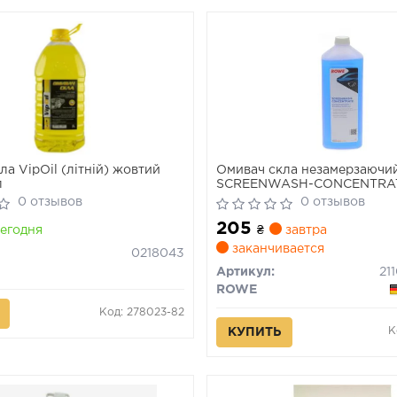
а VipOil (літній) жовтий
Омивач скла незамерзаючи
л
SCREENWASH-CONCENTRATE
0 отзывов
0 отзывов
205
егодня
₴
завтра
заканчивается
0218043
Артикул:
ROWE
Код: 278023-82
К
КУПИТЬ