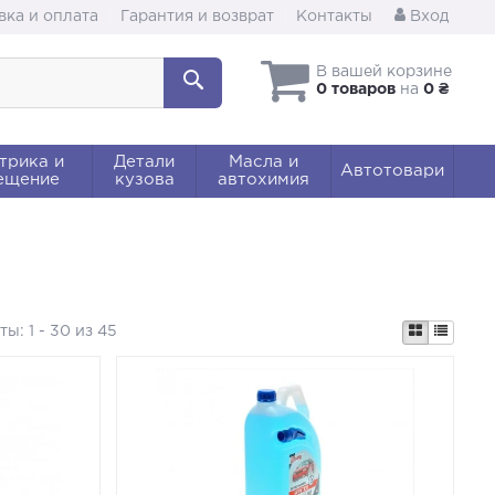
вка и оплата
Гарантия и возврат
Контакты
Вход
В вашей корзине
0 товаров
на
0 ₴
трика и
Детали
Масла и
Автотовари
ещение
кузова
автохимия
аты:
1 - 30 из 45