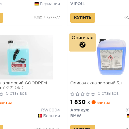
n
Германия
VIPOIL
Код: 717277-77
Ко
КУПИТЬ
Оригинал
кла зимовий GOODREM
Омивач скла зимовий 5л
m"-22" (4л)
0 отзывов
0 отзывов
1 830
автра
₴
завтра
RW0004
Артикул:
8
M
Бельгия
BMW