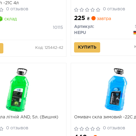
h -21С 4л
0 отзывов
0 отзывов
225
₴
завтра
склад
Артикул:
10115
HEPU
КУПИТЬ
Код: 125442-42
ла літній AND, 5л. (Вишня)
Омивач скла зимовий -22C д
0 отзывов
0 отзывов