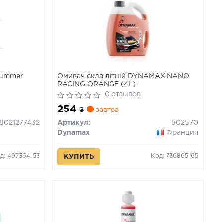
Summer
Омивач скла літній DYNAMAX NANO
RACING ORANGE (4L)
0 отзывов
254
₴
завтра
8021277432
Артикул:
502570
Dynamax
Франция
д: 497364-53
Код: 736865-65
КУПИТЬ