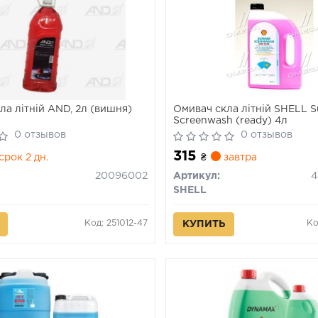
ла літній AND, 2л (вишня)
Омивач скла літній SHELL 
Screenwash (ready) 4л
0 отзывов
0 отзывов
315
срок 2 дн.
₴
завтра
20096002
Артикул:
4
SHELL
Код: 251012-47
Ко
КУПИТЬ