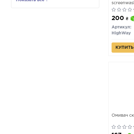
Показать все ↓
screenwas
200
₴
Артикул:
HighWay
КУПИТЬ
Омивач ск