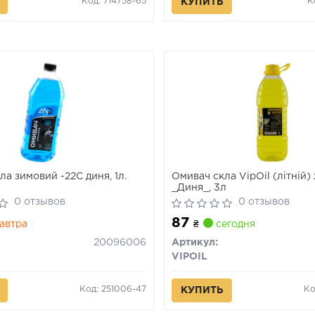
Код: 714758-65
К
КУПИТЬ
а зимовий -22C диня, 1л.
Омивач скла VipOil (літній)
_Диня_, 3л
0 отзывов
0 отзывов
87
автра
₴
сегодня
20096006
Артикул:
VIPOIL
Код: 251006-47
Ко
КУПИТЬ