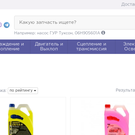
Доста
Какую запчасть ищете?
Например: насос ГУР Туксон, 06H905601A
аждение и
Двигатель и
Сцепление и
Элек
опление
Выхлоп
трансмиссия
Осв
Результ
ка:
по рейтингу