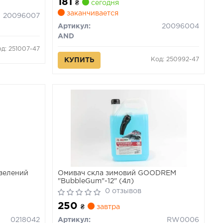
181
₴
сегодня
заканчивается
20096007
Артикул:
20096004
AND
д: 251007-47
Код: 250992-47
КУПИТЬ
 зелений
Омивач скла зимовий GOODREM
"BubbleGum"-12" (4л)
0 отзывов
250
₴
завтра
0218042
Артикул:
RW0006