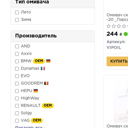
Тип омивача
Лето
Омивач ск
Зима
-20 _Перс
244
₴
Производитель
Артикул:
AND
VIPOIL
Axxis
BMW
OEM
КУПИТЬ
Dynamax
EVO
GOODREM
HEPU
HighWay
RENAULT
OEM
Solgy
VAG
OEM
Омивач ск