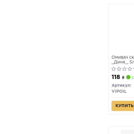
Омивач скл
_Диня_, 5
118
₴
с
Артикул:
VIPOIL
КУПИТЬ