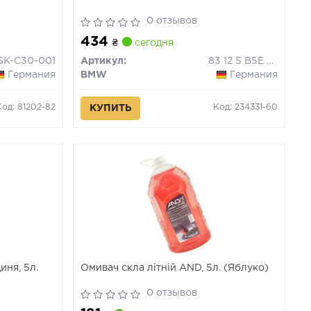
0 отзывов
434
₴
сегодня
SK-C30-001
Артикул:
83 12 5 B5E D57
Германия
BMW
Германия
Код: 81202-82
Код: 234331-60
КУПИТЬ
иня, 5л.
Омивач скла літній AND, 5л. (Яблуко)
0 отзывов