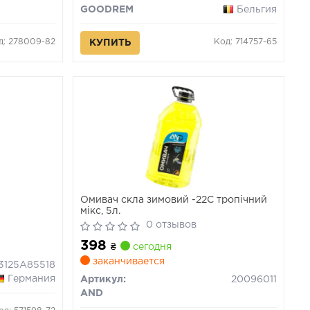
GOODREM
Бельгия
д: 278009-82
Код: 714757-65
КУПИТЬ
Омивач скла зимовий -22C тропічний
мікс, 5л.
0 отзывов
398
₴
сегодня
заканчивается
3125A85518
Германия
Артикул:
20096011
AND