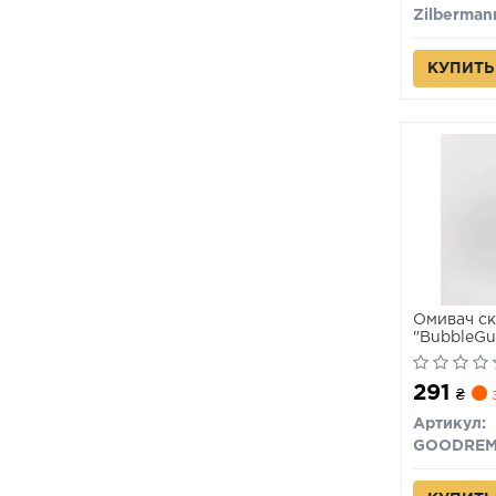
Zilberman
КУПИТЬ
Омивач с
"BubbleGu
291
₴
з
Артикул:
GOODRE