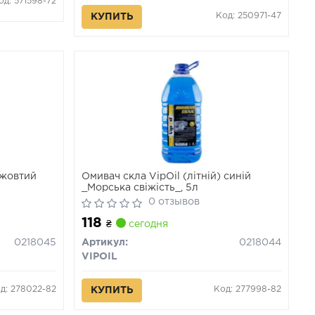
од: 571598-72
Код: 250971-47
КУПИТЬ
 жовтий
Омивач скла VipOil (літній) синій
_Морська свіжість_, 5л
0 отзывов
118
₴
сегодня
0218045
Артикул:
0218044
VIPOIL
д: 278022-82
Код: 277998-82
КУПИТЬ