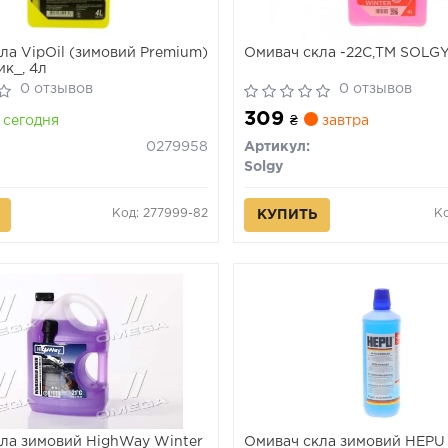
ла VipOil (зимовий Premium)
Омивач скла -22С,TM SOLGY
ик_, 4л
0 отзывов
0 отзывов
309
сегодня
₴
завтра
0279958
Артикул:
Solgy
Код: 277999-82
Ко
КУПИТЬ
ла зимовий HighWay Winter
Омивач скла зимовий HEPU 1