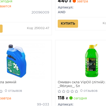
440
сегодня
₴
завтра
вается
Артикул:
AND
20096009
Ко
КУПИТЬ
Код: 251002-47
ла зимній
Омивач скла VipOil (літній)
_Яблуко_, 5л
0 отзывов
0 отзывов
118
завтра
₴
сегодня
99-033
Артикул: