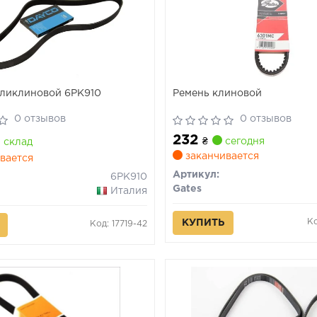
ликлиновой 6PK910
Ремень клиновой
0 отзывов
0 отзывов
232
₴
сегодня
склад
заканчивается
вается
Артикул:
6PK910
Gates
Италия
Ко
КУПИТЬ
Код: 17719-42