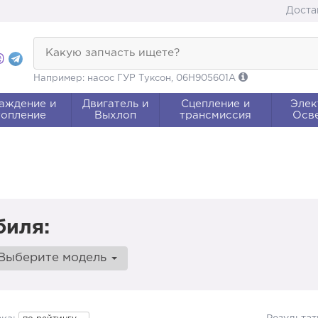
Доста
Какую запчасть ищете?
Например: насос ГУР Туксон, 06H905601A
аждение и
Двигатель и
Сцепление и
Элек
опление
Выхлоп
трансмиссия
Осв
биля:
Выберите модель