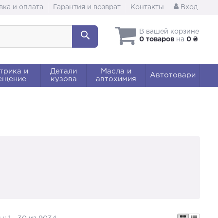
вка и оплата
Гарантия и возврат
Контакты
Вход
В вашей корзине
0 товаров
на
0 ₴
трика и
Детали
Масла и
Автотовари
ещение
кузова
автохимия