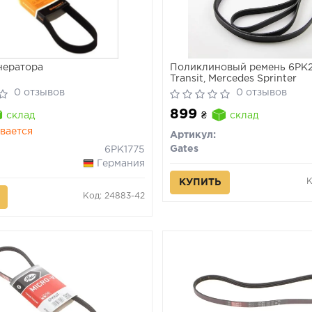
нератора
Поликлиновый ремень 6PK2
Transit, Mercedes Sprinter
0 отзывов
0 отзывов
899
склад
₴
склад
вается
Артикул:
Gates
6PK1775
Германия
К
КУПИТЬ
Код: 24883-42