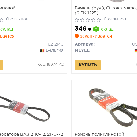
линовой
Ремень (руч.), Citroen Nemo, 
(6 PK 1225)
0 отзывов
0 отзывов
346
склад
₴
склад
вается
заканчивается
6212MC
Артикул:
0
Бельгия
MEYLE
Код: 19974-42
КУПИТЬ
ератора ВАЗ 2110-12, 2170-72
Ремень поликлиновой