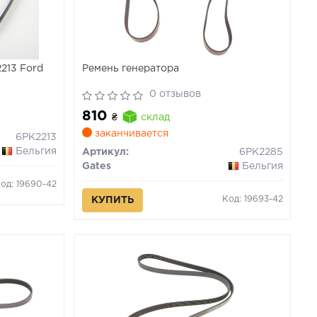
213 Ford
Ремень генератора
0 отзывов
810
₴
склад
заканчивается
6PK2213
Бельгия
Артикул:
6PK2285
Gates
Бельгия
од: 19690-42
Код: 19693-42
КУПИТЬ