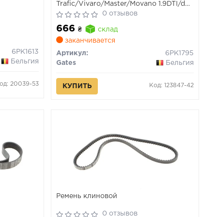
Trafic/Vivaro/Master/Movano 1.9DTI/dCi
01- ALT, PS, AC
0 отзывов
666
₴
склад
заканчивается
6PK1613
Артикул:
6PK1795
Бельгия
Gates
Бельгия
од: 20039-53
Код: 123847-42
КУПИТЬ
Ремень клиновой
0 отзывов