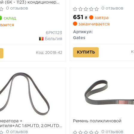
й (6K - 1123) кондиционер
0 отзывов
0 отзывов
651
₴
завтра
склад
заканчивается
вается
Артикул:
6PK1123
Gates
Бельгия
К
КУПИТЬ
Код: 20018-42
нератора +
Ремень поликлиновой
ителя+AC 1.6MJTD, 2.0MJTD
9- 6РК1706
0 отзывов
0 отзывов