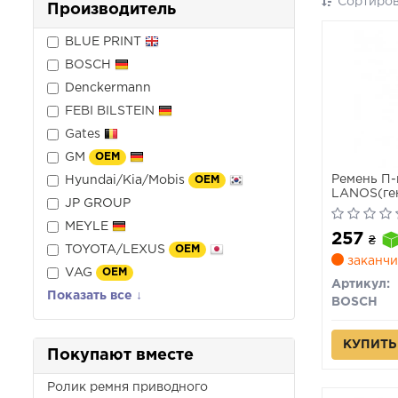
Сортиров
Производитель
BLUE PRINT
BOSCH
Denckermann
FEBI BILSTEIN
Gates
GM
OEM
Ремень П-
Hyundai/Kia/Mobis
OEM
LANOS(ген
JP GROUP
Mondeo 1,
1,6-2,7 SU
MEYLE
257
₴
TOYOTA/LEXUS
OEM
заканчи
VAG
OEM
Артикул:
Показать все ↓
BOSCH
КУПИТЬ
Покупают вместе
Ролик ремня приводного