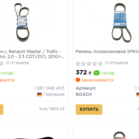
.), Renault Master / Trafic -
Ремень поликлиновой 5PK1
o, 2.0 - 2.3 CDTI/DCI, 2010>,
)
0 отзывов
0 отзывов
372
склад
₴
склад
вается
заканчивается
1 987 948 403
Артикул:
1
Германия
BOSCH
Код: 13813-42
КУПИТЬ