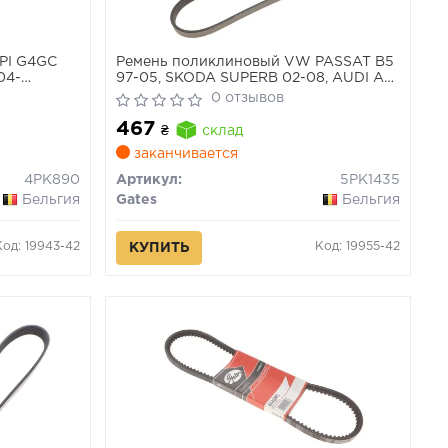
MPI G4GC
Ремень поликлиновый VW PASSAT B5
04-
97-05, SKODA SUPERB 02-08, AUDI A6
97-04
0 отзывов
467
₴
склад
заканчивается
4PK890
Артикул:
5PK1435
Бельгия
Gates
Бельгия
Код: 19943-42
Код: 19955-42
КУПИТЬ