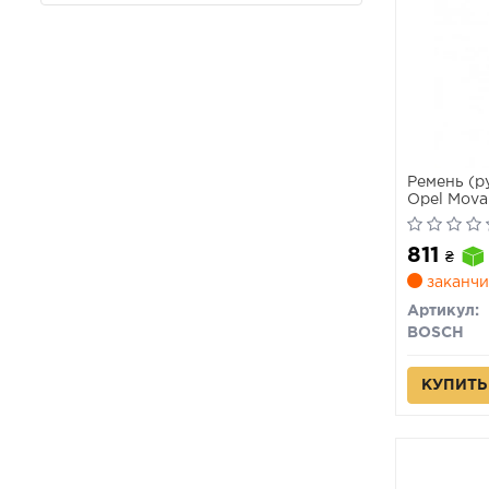
Ремень (руч
Opel Movan
(7 PK 1970
811
₴
заканчи
Артикул:
BOSCH
КУПИТЬ