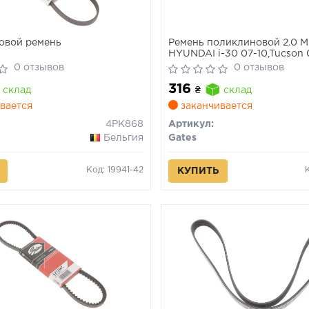
овой ремень
Ремень поликлиновой 2.0 
HYUNDAI i-30 07-10,Tucson 
07,Elantra 00-03
0 отзывов
0 отзывов
316
склад
₴
склад
вается
заканчивается
4PK868
Артикул:
Бельгия
Gates
Код: 19941-42
КУПИТЬ