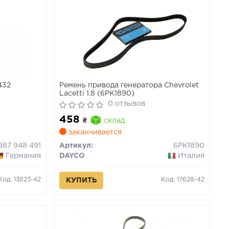
432
Ремень привода генератора Chevrolet
Lacetti 1.8 (6PK1890)
0 отзывов
458
₴
склад
заканчивается
 987 948 491
Артикул:
6PK1890
Германия
DAYCO
Италия
Код: 13823-42
Код: 17628-42
КУПИТЬ