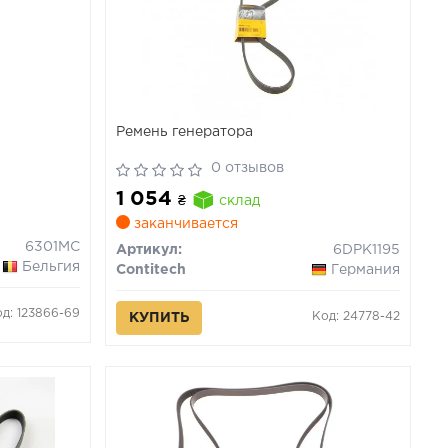
Ремень генератора
0 отзывов
1 054
₴
склад
заканчивается
6301MC
Артикул:
6DPK1195
Бельгия
Contitech
Германия
д: 123866-69
Код: 24778-42
КУПИТЬ