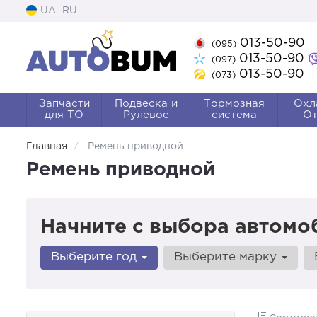
UA
RU
013-50-90
(095)
013-50-90
(097)
013-50-90
(073)
Запчасти
Подвеска и
Тормозная
Охл
для ТО
Рулевое
система
От
Главная
Ремень приводной
Ремень приводной
Начните с выбора автомо
Выберите год
Выберите марку