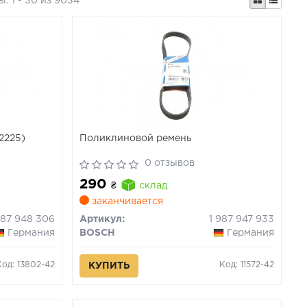
ты:
1 - 30 из 9034
2225)
Поликлиновой ремень
0 отзывов
290
₴
склад
заканчивается
987 948 306
Артикул:
1 987 947 933
Германия
BOSCH
Германия
Код: 13802-42
Код: 11572-42
КУПИТЬ