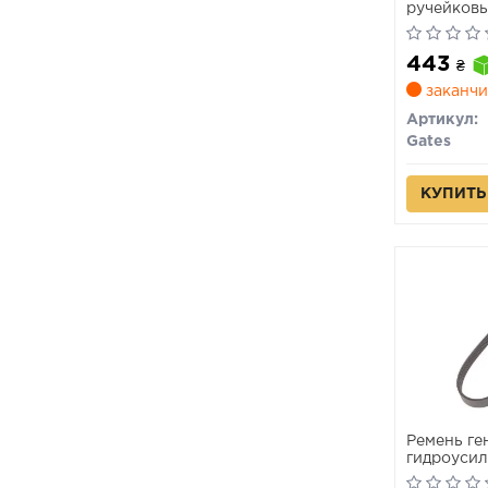
ручейковы
кор. уп.
443
₴
заканчи
Артикул:
Gates
КУПИТЬ
Ремень ге
гидроусил
Doblo 200