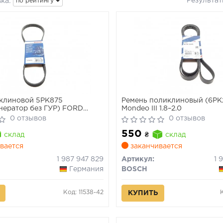
Результа
ка:
по рейтингу
клиновой 5PK875
Ремень поликлиновый (6PK
ератор без ГУР) FORD
Mondeo III 1.8–2.0
8TD RENAULT 1,2/1,7 TOYOTA
0 отзывов
0 отзывов
BARU Impreza, Forester
550
склад
₴
склад
вается
заканчивается
1 987 947 829
Артикул:
1 
Германия
BOSCH
Код: 11538-42
КУПИТЬ