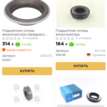
Подшипник опоры
Подшипник опоры
амортизатора переднего
амортизатора
Citroen Berlingo / Peugeot
0 отзывов
0 отзывов
Partner 96->,
314
164
₴
склад
₴
склад
заканчивается
Артикул:
801 016
SACHS
Германия
Артикул:
0355275
SASIC
КУПИТЬ
КУПИТЬ