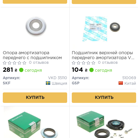
Опора амортизатора
Подшипник верхней опоры
переднего с подшипником
переднего амортизатора VW
0 отзывов
Passat 92- Chevrolet Aveo
0 отзывов
281
104
₴
сегодня
₴
сегодня
Артикул:
VKD 35110
Артикул:
510069
SKF
GSP
Швеция
Китай
КУПИТЬ
КУПИТЬ