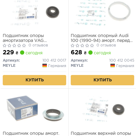
Подшипник опоры
Подшипник опорный Audi
амортизатора VAG
100 (1990-94) аморт. передн.
A3/FABIA/OCTAVIA/BORA/GOLF
0 отзывов
(пр-во MEYLE)
0 отзывов
3/GOLF 4 -05 перед.
229
628
₴
сегодня
₴
сегодня
Артикул:
100 412 0017
Артикул:
100 412 0045
MEYLE
MEYLE
Германия
Германия
КУПИТЬ
КУПИТЬ
Подшипник опоры аморт.
Подшипник верхней опоры