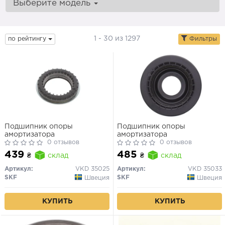
Выберите модель
1 - 30 из 1297
по рейтингу
Фильтры
Подшипник опоры
Подшипник опоры
амортизатора
амортизатора
0 отзывов
0 отзывов
439
485
₴
склад
₴
склад
Артикул:
VKD 35025
Артикул:
VKD 35033
SKF
SKF
Швеция
Швеция
КУПИТЬ
КУПИТЬ