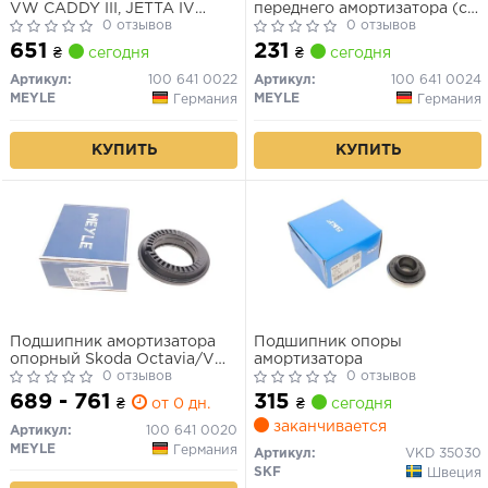
VW CADDY III, JETTA IV
переднего амортизатора (с
передн. (пр-во MEYLE)
0 отзывов
буртиком) VW 92-
0 отзывов
651
231
₴
сегодня
₴
сегодня
Артикул:
100 641 0022
Артикул:
100 641 0024
MEYLE
MEYLE
Германия
Германия
КУПИТЬ
КУПИТЬ
Подшипник амортизатора
Подшипник опоры
опорный Skoda Octavia/VW
амортизатора
Passat/ Golf VII 12-
0 отзывов
0 отзывов
689 - 761
315
₴
от 0 дн.
₴
сегодня
заканчивается
Артикул:
100 641 0020
MEYLE
Германия
Артикул:
VKD 35030
SKF
Швеция