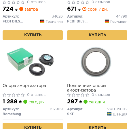
(E60) 2.0-6.0 04.90-12.10
0 отзывов
0 отзывов
724
671
₴
завтра
₴
срок 7 дн.
Артикул:
34626
Артикул:
44799
FEBI BILSTEIN
FEBI BILSTEIN
Германия
Германия
КУПИТЬ
КУПИТЬ
Опора амортизатора
Подшипник опоры
амортизатора
0 отзывов
0 отзывов
1 288
297
₴
сегодня
₴
сегодня
Артикул:
B17909
Артикул:
VKD 35002
Borsehung
SKF
Швеция
КУПИТЬ
КУПИТЬ