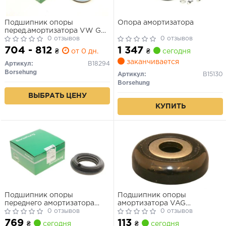
Подшипник опоры
Опора амортизатора
перед.амортизатора VW Golf
V,Caddy 2003- OE
0 отзывов
0 отзывов
704 - 812
1 347
₴
от 0 дн.
₴
сегодня
заканчивается
Артикул:
B18294
Borsehung
Артикул:
B15130
Borsehung
ВЫБРАТЬ ЦЕНУ
КУПИТЬ
Подшипник опоры
Подшипник опоры
переднего амортизатора
амортизатора VAG
VAG 12-
0 отзывов
A1/A3/BORA/CADDY
0 отзывов
II/CORRADO/FABIA/GOLF
769
113
₴
сегодня
₴
сегодня