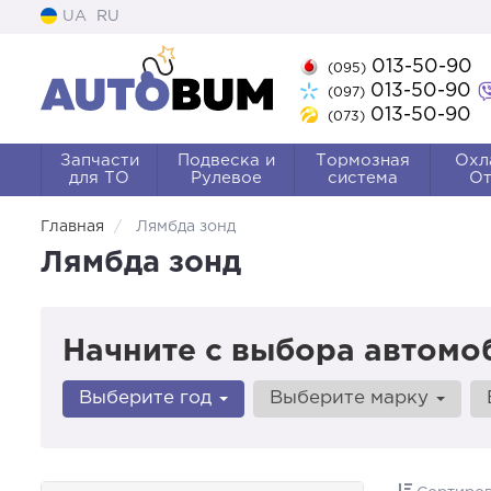
UA
RU
013-50-90
(095)
013-50-90
(097)
013-50-90
(073)
Запчасти
Подвеска и
Тормозная
Охл
для ТО
Рулевое
система
От
Главная
Лямбда зонд
Лямбда зонд
Начните с выбора автомо
Выберите год
Выберите марку