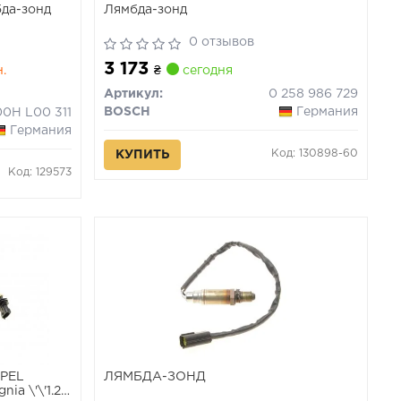
бда-зонд
Лямбда-зонд
0 отзывов
3 173
н.
₴
сегодня
Артикул:
0 258 986 729
BOSCH
Германия
00H L00 311
Германия
Код: 130898-60
КУПИТЬ
Код: 129573
OPEL
ЛЯМБДА-ЗОНД
ia \'\'1.2-