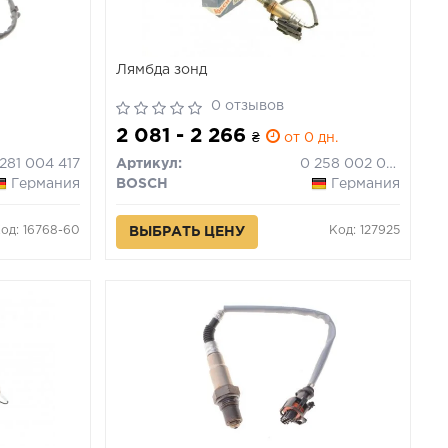
Лямбда зонд
0 отзывов
2 081 - 2 266
₴
от 0 дн.
 281 004 417
Артикул:
0 258 002 028
Германия
BOSCH
Германия
од: 16768-60
Код: 127925
ВЫБРАТЬ ЦЕНУ