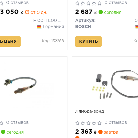
1.4 \'\'11>>
0 отзывов
0 отзывов
- 3 050
2 687
₴
от 0 дн.
₴
сегодня
F 00H L00 091
Артикул:
0
Германия
BOSCH
Код: 132288
Ко
Ь ЦЕНУ
КУПИТЬ
Лямбда-зонд
0 отзывов
0 отзывов
2 363
сегодня
₴
завтра