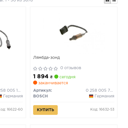
ты:
1 - 30 из 3878
Лямбда-зонд
0 отзывов
1 894
₴
сегодня
заканчивается
0 258 005 109
Артикул:
0 258 005 703
Германия
BOSCH
Германия
Код: 16622-60
Код: 16632-53
КУПИТЬ