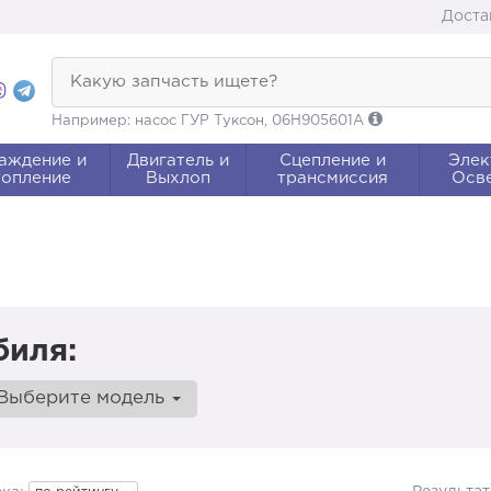
Доста
Какую запчасть ищете?
Например: насос ГУР Туксон, 06H905601A
аждение и
Двигатель и
Сцепление и
Элек
опление
Выхлоп
трансмиссия
Осв
биля:
Выберите модель