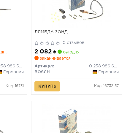
ЛЯМБДА ЗОНД
0 отзывов
2 082
 дн.
₴
сегодня
заканчивается
0 258 986 507
Артикул:
0 258 986 602
Германия
BOSCH
Германия
Код: 16731
Код: 16732-57
КУПИТЬ