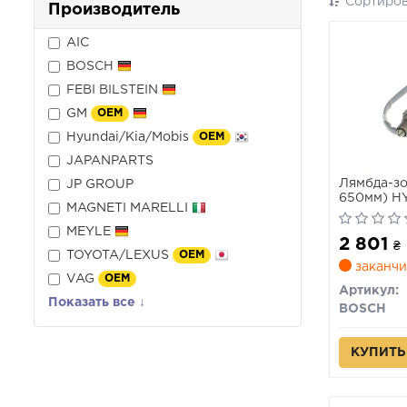
Сортиров
Производитель
AIC
BOSCH
FEBI BILSTEIN
GM
OEM
Hyundai/Kia/Mobis
OEM
JAPANPARTS
Лямбда-зо
JP GROUP
650мм) HY
MAGNETI MARELLI
TUCSON; K
IV; VW CA
MEYLE
2 801
09.12-
₴
TOYOTA/LEXUS
OEM
заканчи
VAG
OEM
Артикул:
Показать все ↓
BOSCH
КУПИТЬ