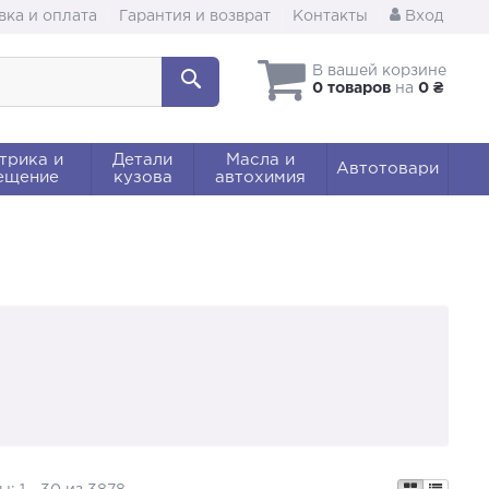
вка и оплата
Гарантия и возврат
Контакты
Вход
В вашей корзине
0 товаров
на
0 ₴
трика и
Детали
Масла и
Автотовари
ещение
кузова
автохимия