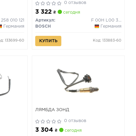
0 отзывов
3 322
₴
сегодня
 258 010 121
Артикул:
F 00H L00 347
Германия
BOSCH
Германия
д: 133699-60
Код: 133883-60
КУПИТЬ
ЛЯМБДА ЗОНД
0 отзывов
3 304
₴
сегодня