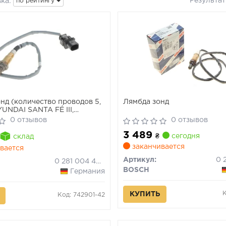
Результа
ка:
по рейтингу
нд (количество проводов 5,
Лямбда зонд
UNDAI SANTA FÉ III,
IA SORENTO III, SPORTAGE
0 отзывов
0 отзывов
DDY IV 2.0D/2.0DH/2.2D
3 489
₴
сегодня
склад
заканчивается
вается
Артикул:
0 281 004 490
BOSCH
Германия
КУПИТЬ
Код: 742901-42