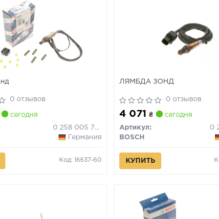
онд
ЛЯМБДА ЗОНД
0 отзывов
0 отзывов
4 071
сегодня
₴
сегодня
0 258 005 732
Артикул:
0 
Германия
BOSCH
Код: 16637-60
К
КУПИТЬ