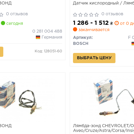
ЗОНД
Датчик кислородный / Лям
0 отзывов
0 отзывов
1 286 - 1 512
сегодня
₴
от 0 д
заканчивается
0 281 004 488
Германия
Артикул:
F 
BOSCH
Код: 128051-60
ВЫБРАТЬ ЦЕНУ
ЗОНД
Лямбда-зонд CHEVROLET/
Aveo/Cruze/Astra/Corsa/Insign