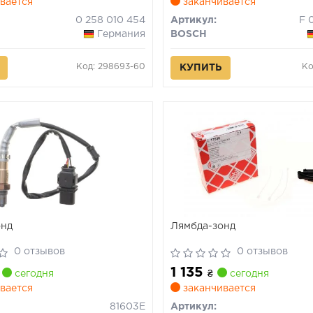
вается
заканчивается
0 258 010 454
Артикул:
Германия
BOSCH
Код: 298693-60
Ко
КУПИТЬ
онд
Лямбда-зонд
0 отзывов
0 отзывов
1 135
сегодня
₴
сегодня
вается
заканчивается
81603E
Артикул: