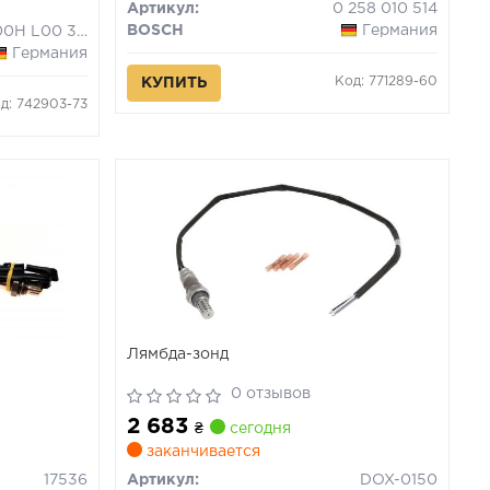
Артикул:
0 258 010 514
BOSCH
Германия
F 00H L00 351
Германия
Код: 771289-60
КУПИТЬ
д: 742903-73
Лямбда-зонд
0 отзывов
2 683
₴
сегодня
заканчивается
17536
Артикул:
DOX-0150