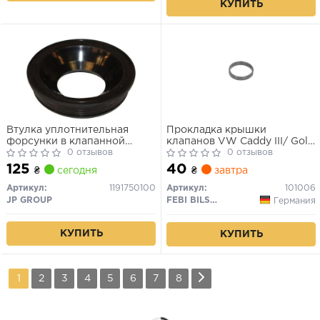
КУПИТЬ
Втулка уплотнительная
Прокладка крышки
форсунки в клапанной
клапанов VW Caddy III/ Golf
крышке (21x40x10) VAG 1.6-
0 отзывов
V/VI 1.4-1.6 (для гнезда
0 отзывов
2.0 TDI 07-
свечей зажигания)
125
40
₴
сегодня
₴
завтра
Артикул:
1191750100
Артикул:
101006
JP GROUP
FEBI BILSTEIN
Германия
КУПИТЬ
КУПИТЬ
1
2
3
4
5
6
7
8