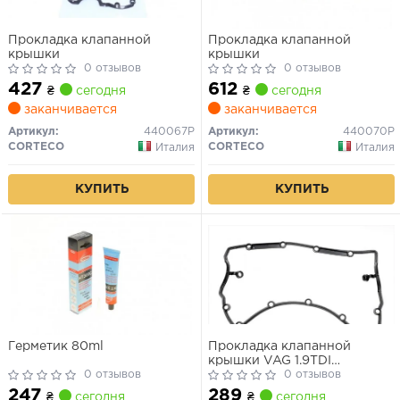
Прокладка клапанной
Прокладка клапанной
крышки
крышки
0 отзывов
0 отзывов
427
612
₴
сегодня
₴
сегодня
заканчивается
заканчивается
Артикул:
440067P
Артикул:
440070P
CORTECO
CORTECO
Италия
Италия
КУПИТЬ
КУПИТЬ
Герметик 80ml
Прокладка клапанной
крышки VAG 1.9TDI
0 отзывов
(ASZ/ATD/AVB/AVF/AWX/AX
0 отзывов
247
289
₴
сегодня
₴
сегодня