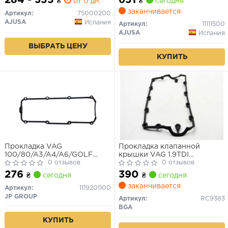
284 - 355
651
₴
от 0 дн.
₴
сегодня
заканчивается
Артикул:
75000200
AJUSA
Испания
Артикул:
11111500
AJUSA
Испания
ВЫБРАТЬ ЦЕНУ
КУПИТЬ
Прокладка VAG
Прокладка клапанной
100/80/A3/A4/A6/GOLF
крышки VAG 1.9TDI
III/GOLF IV/BORA/CADDY
0 отзывов
(ASZ/ATD/AVB/AVF/AWX/AX
0 отзывов
II/CORDOBA -08
276
390
₴
сегодня
₴
сегодня
заканчивается
Артикул:
1119201100
JP GROUP
Артикул:
RC9383
BGA
КУПИТЬ