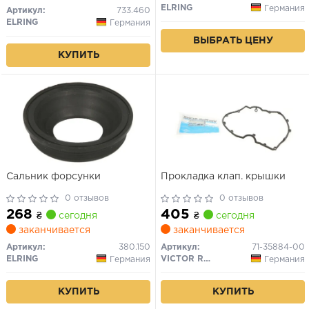
ELRING
Германия
Артикул:
733.460
ELRING
Германия
ВЫБРАТЬ ЦЕНУ
КУПИТЬ
Сальник форсунки
Прокладка клап. крышки
0 отзывов
0 отзывов
268
405
₴
сегодня
₴
сегодня
заканчивается
заканчивается
Артикул:
380.150
Артикул:
71-35884-00
ELRING
VICTOR REINZ
Германия
Германия
КУПИТЬ
КУПИТЬ