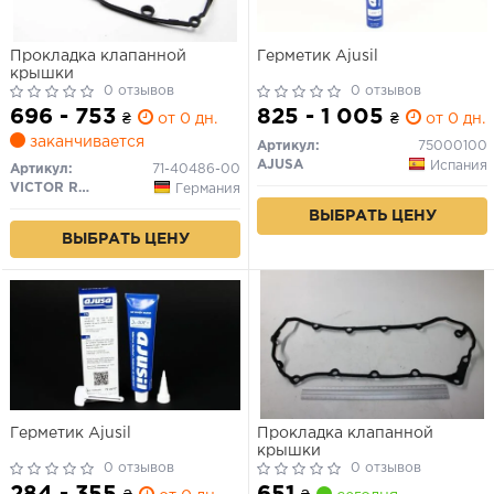
Прокладка клапанной
Герметик Ajusil
крышки
0 отзывов
0 отзывов
696 - 753
825 - 1 005
₴
от 0 дн.
₴
от 0 дн.
заканчивается
Артикул:
75000100
AJUSA
Испания
Артикул:
71-40486-00
VICTOR REINZ
Германия
ВЫБРАТЬ ЦЕНУ
ВЫБРАТЬ ЦЕНУ
Герметик Ajusil
Прокладка клапанной
крышки
0 отзывов
0 отзывов