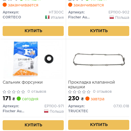
заканчивается
заканчивается
Артикул:
HT300C
Артикул:
EP1100-902
CORTECO
Fischer Automotive One (FA1)
Италия
Польша
КУПИТЬ
КУПИТЬ
Сальник форсунки
Прокладка клапанной
крышки
0 отзывов
0 отзывов
171
230
₴
сегодня
₴
завтра
Артикул:
EP1100-971
Артикул:
07.10.018
Fischer Automotive One (FA1)
TRUCKTEC
Польша
КУПИТЬ
КУПИТЬ