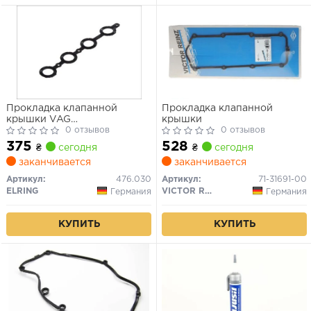
Прокладка клапанной
Прокладка клапанной
крышки VAG
крышки
A3/A4/A6/SKODAOctavia/Golf4/Bora/Passat
0 отзывов
0 отзывов
95-06 1.8T20v
375
528
₴
сегодня
₴
сегодня
заканчивается
заканчивается
Артикул:
476.030
Артикул:
71-31691-00
ELRING
VICTOR REINZ
Германия
Германия
КУПИТЬ
КУПИТЬ