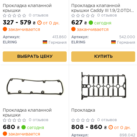
Прокладка клапанной
Прокладка клапанной
крышки
крышки Caddy III 1.9/2.0TDI
0 отзывов
04- (BLS)
0 отзывов
327 - 579
627
₴
от 0 дн.
₴
сегодня
заканчивается
заканчивается
Артикул:
413.860
Артикул:
542.000
ELRING
ELRING
Германия
Германия
ВЫБРАТЬ ЦЕНУ
КУПИТЬ
Прокладка клапанной
Прокладка
крышки
0 отзывов
0 отзывов
680
808 - 860
₴
сегодня
₴
от 0 дн.
заканчивается
Артикул:
898.042