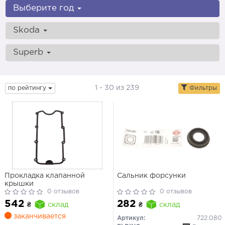
Выберите год
Skoda
Superb
1 - 30 из 239
по рейтингу
Фильтры
Прокладка клапанной
Сальник форсунки
крышки
0 отзывов
0 отзывов
542
282
₴
склад
₴
склад
заканчивается
Артикул:
722.080