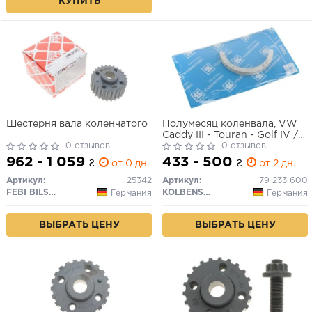
КУПИТЬ
Шестерня вала коленчатого
Полумесяц коленвала, VW
Caddy III - Touran - Golf IV /
0 отзывов
V / VI - Passat B5 / B6, 1.6 i,
0 отзывов
STD
962 - 1 059
433 - 500
₴
от 0 дн.
₴
от 2 дн.
Артикул:
25342
Артикул:
79 233 600
FEBI BILSTEIN
KOLBENSCHMIDT
Германия
Германия
ВЫБРАТЬ ЦЕНУ
ВЫБРАТЬ ЦЕНУ