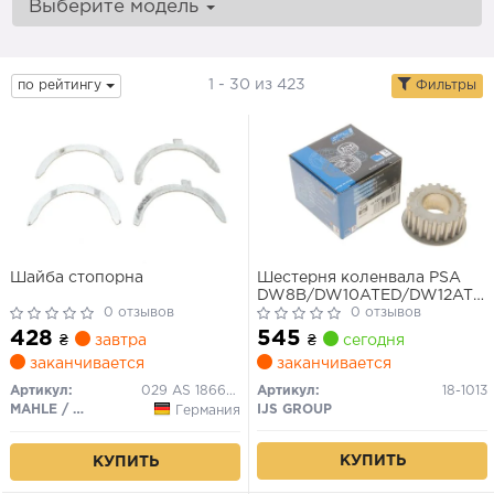
Выберите модель
1 - 30 из 423
по рейтингу
Фильтры
Шайба стопорна
Шестерня коленвала PSA
DW8B/DW10ATED/DW12ATE
0 отзывов
21z (шпонка 6mm)
0 отзывов
428
545
₴
завтра
₴
сегодня
заканчивается
заканчивается
Артикул:
029 AS 18668 025
Артикул:
18-1013
MAHLE / KNECHT
IJS GROUP
Германия
КУПИТЬ
КУПИТЬ