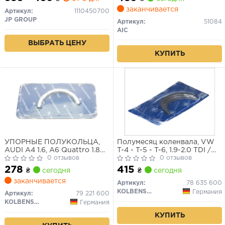
заканчивается
Артикул:
1110450700
JP GROUP
Артикул:
51084
AIC
ВЫБРАТЬ ЦЕНУ
КУПИТЬ
УПОРНЫЕ ПОЛУКОЛЬЦА,
Полумесяц коленвала, VW
AUDI A4 1.6, A6 Quattro 1.8
T-4 - T-5 - T-6, 1.9-2.0 TDI /
20V, VOLKSWAGEN Golf V 1.4
0 отзывов
Caddy III / IV, 1.6-1.9-2.0 TDI,
0 отзывов
16V
STD
278
415
₴
сегодня
₴
сегодня
заканчивается
Артикул:
78 635 600
KOLBENSCHMIDT
Германия
Артикул:
79 221 600
KOLBENSCHMIDT
Германия
КУПИТЬ