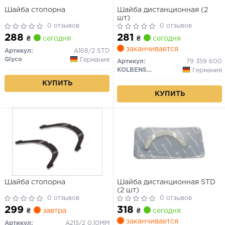
Шайба стопорна
Шайба дистанционная (2
шт)
0 отзывов
0 отзывов
288
281
₴
сегодня
₴
сегодня
заканчивается
Артикул:
A168/2 STD
Glyco
Германия
Артикул:
79 359 600
KOLBENSCHMIDT
Германия
КУПИТЬ
КУПИТЬ
Шайба стопорна
Шайба дистанционная STD
(2 шт)
0 отзывов
0 отзывов
299
318
₴
завтра
₴
сегодня
заканчивается
Артикул:
A215/2 0.10MM