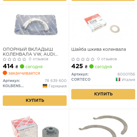
ОПОРНЫЙ ВКЛАДЫШ
Шайба шкива коленвала
КОЛЕНВАЛА VW, AUDI
2.0/2.5D/B PASSAT,
0 отзывов
0 отзывов
SANTANA, TRANSP, T4, LT,
414
425
₴
сегодня
₴
сегодня
AUDI 80, 100
заканчивается
Артикул:
80001156
CORTECO
Италия
Артикул:
78 639 600
KOLBENSCHMIDT
Германия
КУПИТЬ
КУПИТЬ