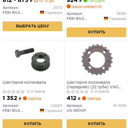
812 - 873
924
₴
от 0 дн.
₴
сегодня
заканчивается
Артикул:
25172
FEBI BILSTEIN
Германия
Артикул:
36581
FEBI BILSTEIN
Германия
ВЫБРАТЬ ЦЕНУ
КУПИТЬ
Шестерня коленвала
Шестерня коленвала
(передняя) (22 зуба) VAG
0 отзывов
2.4/2.5 D/SDI/TDI 79-03
0 отзывов
1 352
412
₴
завтра
₴
завтра
Артикул:
24680
Артикул:
18-1069
FEBI BILSTEIN
IJS GROUP
Германия
КУПИТЬ
КУПИТЬ