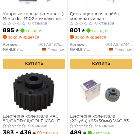
Упорные кольца (комплект)
Дистанционная шайба,
Mercedes M102 к вкладышам
коленчатый вал
H997
0 отзывов
0 отзывов
895
801
₴
сегодня
₴
сегодня
заканчивается
заканчивается
Артикул:
001 AS 18750 000
Артикул:
001 AS 18744 000
MAHLE / KNECHT
MAHLE / KNECHT
Германия
Германия
КУПИТЬ
КУПИТЬ
Шестерня коленвала VAG
Шестерня коленвала
80/CADDY II/GOLF I/GOLF
(22зуба) (65x30мм) VAG 83-
III/JETTA/PASSAT/TRANSPORTER
0 отзывов
(диз./4 цил.) (болт - FEBI
0 отзывов
III
09590)
383 - 436
489
₴
от 0 дн.
₴
сегодня