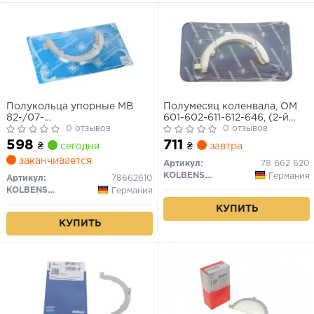
Полукольца упорные MB
Полумесяц коленвала, OM
82-/07-
601-602-611-612-646, (2-й
M102/M103/M104/M111/OM601/OM602/OM603/OM604/OM605.
0 отзывов
рем.), +0.20 mm.
0 отзывов
912/605.960-962
598
711
₴
сегодня
₴
завтра
заканчивается
Артикул:
78 662 620
KOLBENSCHMIDT
Германия
Артикул:
78662610
KOLBENSCHMIDT
Германия
КУПИТЬ
КУПИТЬ