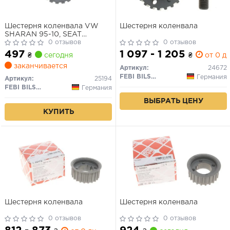
Шестерня коленвала VW
Шестерня коленвала
SHARAN 95-10, SEAT
ALHAMBRA 96-10, AUDI A6
0 отзывов
0 отзывов
94-97
497
1 097 - 1 205
₴
сегодня
₴
от 0 дн
заканчивается
Артикул:
24672
FEBI BILSTEIN
Германия
Артикул:
25194
FEBI BILSTEIN
Германия
ВЫБРАТЬ ЦЕНУ
КУПИТЬ
Шестерня коленвала
Шестерня коленвала
0 отзывов
0 отзывов