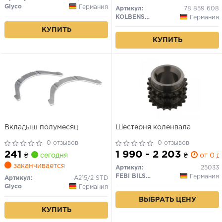
Glyco
Германия
Артикул:
78 859 608
KOLBENSCHMIDT
Германия
КУПИТЬ
КУПИТЬ
Вкладыш полумесяц
Шестерня коленвала
0 отзывов
0 отзывов
241
1 990 - 2 203
₴
сегодня
₴
от 0 д
заканчивается
Артикул:
25033
FEBI BILSTEIN
Германия
Артикул:
A215/2 STD
Glyco
Германия
ВЫБРАТЬ ЦЕНУ
КУПИТЬ