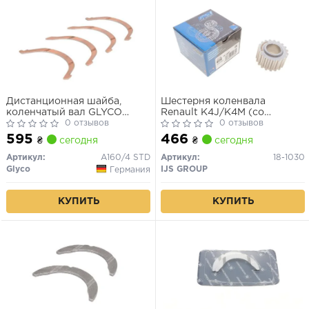
Дистанционная шайба,
Шестерня коленвала
коленчатый вал GLYCO
Renault K4J/K4M (со
A160/4 STD
0 отзывов
шпонкой)
0 отзывов
595
466
₴
сегодня
₴
сегодня
Артикул:
A160/4 STD
Артикул:
18-1030
Glyco
IJS GROUP
Германия
КУПИТЬ
КУПИТЬ