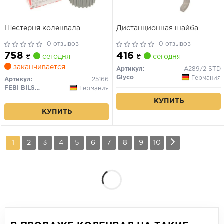
Шестерня коленвала
Дистанционная шайба
0 отзывов
0 отзывов
758
416
₴
сегодня
₴
сегодня
заканчивается
Артикул:
A289/2 STD
Glyco
Германия
Артикул:
25166
FEBI BILSTEIN
Германия
КУПИТЬ
КУПИТЬ
1
2
3
4
5
6
7
8
9
10