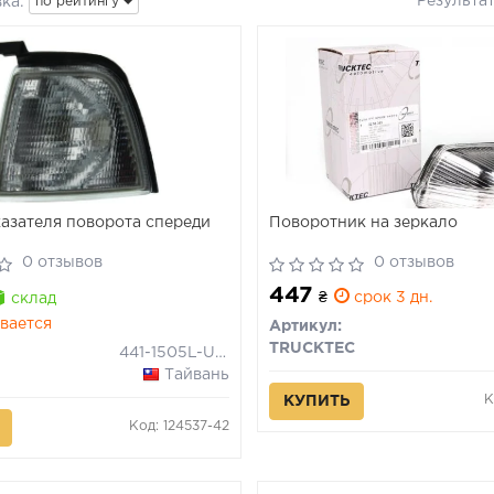
Результа
ка:
по рейтингу
азателя поворота спереди
Поворотник на зеркало
0 отзывов
0 отзывов
447
₴
срок 3 дн.
склад
вается
Артикул:
TRUCKTEC
441-1505L-UE-C
Тайвань
К
КУПИТЬ
Код: 124537-42