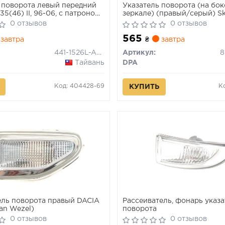
 поворота левый передний
Указатель поворота (на бо
5(46) II, 96-06, с патроном,
зеркале) (правый/серый) S
1
Octavia III 12-20
0 отзывов
0 отзывов
565
завтра
₴
завтра
441-1526L-AE-Y
Артикул:
8
Тайвань
DPA
Код: 404428-69
К
КУПИТЬ
ль поворота правый DACIA
Рассеиватель, фонарь указ
an Wezel)
поворота
0 отзывов
0 отзывов