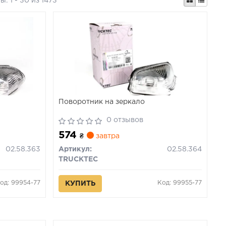
ты:
1 - 30 из 1473
Поворотник на зеркало
0 отзывов
574
₴
завтра
02.58.363
Артикул:
02.58.364
TRUCKTEC
од: 99954-77
Код: 99955-77
КУПИТЬ