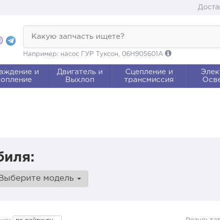
Доста
Какую запчасть ищете?
Например: насос ГУР Туксон, 06H905601A
аждение и
Двигатель и
Сцепление и
Элек
опление
Выхлоп
трансмиссия
Осв
биля:
Выберите модель