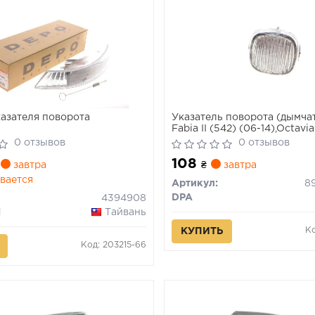
азателя поворота
Указатель поворота (дымча
Fabia II (542) (06-14),Octavia
(96-10) (89491786002) DPA
0 отзывов
0 отзывов
108
завтра
₴
завтра
вается
Артикул:
8
DPA
4394908
l
Тайвань
Ко
КУПИТЬ
Код: 203215-66