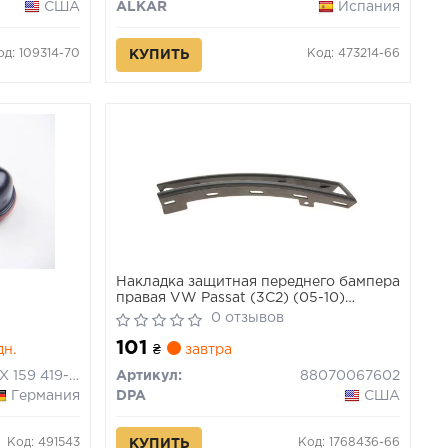
США
ALKAR
Испания
од: 109314-70
Код: 473214-66
КУПИТЬ
Накладка защитная переднего бампера
правая VW Passat (3C2) (05-10)
(88070067602) DPA
0 отзывов
101
дн.
₴
завтра
9DX 159 419-001
Артикул:
88070067602
Германия
DPA
США
Код: 491543
Код: 1768436-66
КУПИТЬ