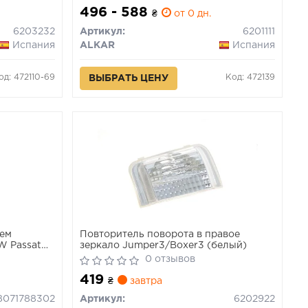
496 - 588
₴
от 0 дн.
6203232
Артикул:
6201111
Испания
ALKAR
Испания
од: 472110-69
Код: 472139
ВЫБРАТЬ ЦЕНУ
нем
Повторитель поворота в правое
W Passat
зеркало Jumper3/Boxer3 (белый)
0 отзывов
419
₴
завтра
8071788302
Артикул:
6202922