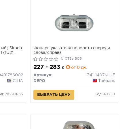
тый) Skoda
Фонарь указателя поворота спереди
 I (1U2)
слева/справа
0 отзывов
227 - 283
₴
от 0 дн.
9491786002
Артикул:
341-1407N-UE
США
DEPO
Тайвань
д: 782201-66
Код: 402110
ВЫБРАТЬ ЦЕНУ