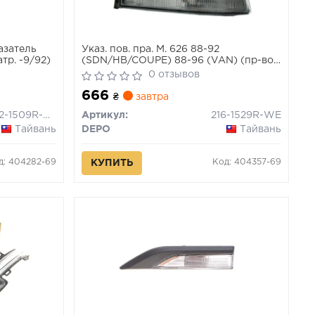
азатель
Указ. пов. пра. M. 626 88-92
тр. -9/92)
(SDN/HB/COUPE) 88-96 (VAN) (пр-во
DEPO)
0 отзывов
666
₴
завтра
442-1509R-UE
Артикул:
216-1529R-WE
Тайвань
DEPO
Тайвань
д: 404282-69
Код: 404357-69
КУПИТЬ