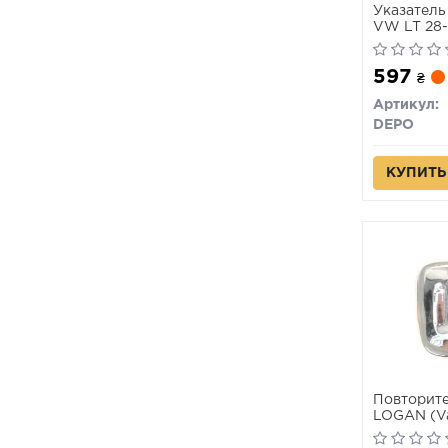
Указатель
VW LT 28-3
2D095304
597
₴
Артикул:
DEPO
КУПИТЬ
Повторите
LOGAN (V