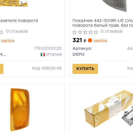
азателя поворота
Показчик 442-1509R-UE (Ук
поворота белый прав. без па
0 отзывов
0 отзывов
321
завтра
₴
завтра
715102100120
Артикул:
MAGNETI MARELLI
Италия
DEPO
Код: 453020-66
Ко
КУПИТЬ