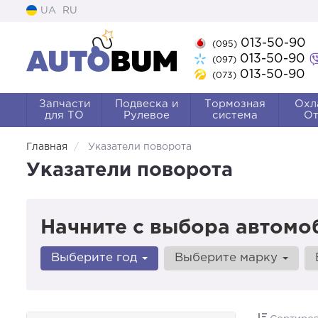
UA
RU
013-50-90
(095)
013-50-90
(097)
013-50-90
(073)
Запчасти
Подвеска и
Тормозная
Охл
для ТО
Рулевое
система
От
Главная
Указатели поворота
Указатели поворота
Начните с выбора автомо
Выберите год
Выберите марку