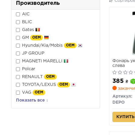
Сортиров
Производитель
AIC
BLIC
Gates
GM
OEM
Hyundai/Kia/Mobis
OEM
JP GROUP
Фонарь ук
MAGNETI MARELLI
слева
Polcar
RENAULT
OEM
385
₴
TOYOTA/LEXUS
OEM
заканчи
VAG
OEM
Артикул:
Показать все ↓
DEPO
КУПИТЬ