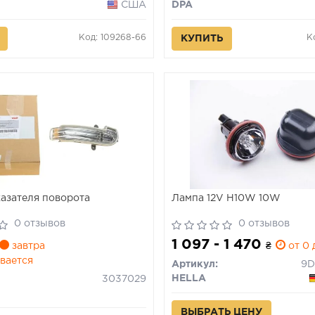
США
DPA
Код: 109268-66
К
КУПИТЬ
азателя поворота
Лампа 12V H10W 10W
0 отзывов
0 отзывов
1 097 - 1 470
завтра
₴
от 0 
вается
Артикул:
HELLA
3037029
ВЫБРАТЬ ЦЕНУ