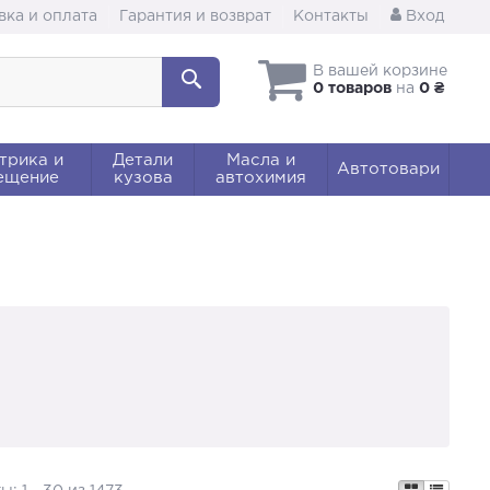
вка и оплата
Гарантия и возврат
Контакты
Вход
В вашей корзине
0 товаров
на
0 ₴
трика и
Детали
Масла и
Автотовари
ещение
кузова
автохимия