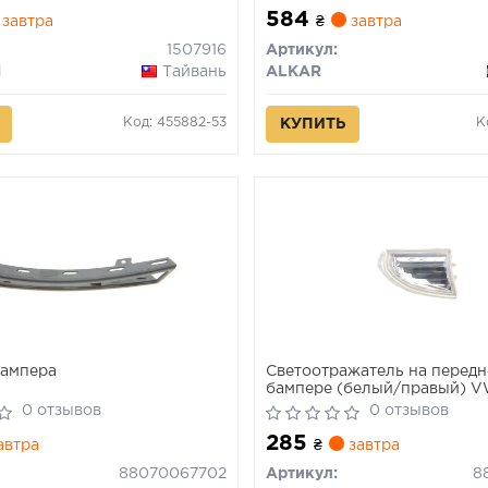
584
завтра
₴
завтра
1507916
Артикул:
l
Тайвань
ALKAR
Код: 455882-53
К
КУПИТЬ
бампера
Светоотражатель на перед
бампере (белый/правый) V
CC B6 08-12
0 отзывов
0 отзывов
285
автра
₴
завтра
88070067702
Артикул:
8