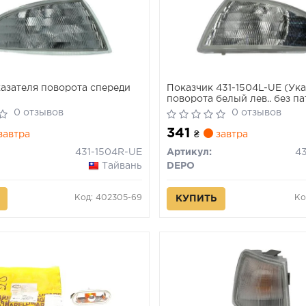
азателя поворота спереди
Показчик 431-1504L-UE (Ук
поворота белый лев.. без па
0 отзывов
0 отзывов
341
завтра
₴
завтра
431-1504R-UE
Артикул:
4
Тайвань
DEPO
Код: 402305-69
Ко
КУПИТЬ