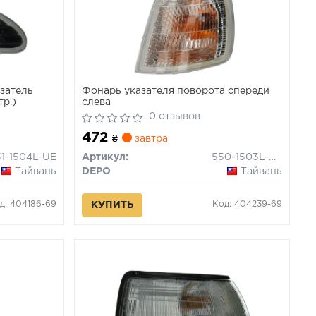
азатель
Фонарь указателя поворота спереди
тр.)
слева
0 отзывов
472
₴
завтра
31-1504L-UE
Артикул:
550-1503L-WE
Тайвань
DEPO
Тайвань
д: 404186-69
Код: 404239-69
КУПИТЬ