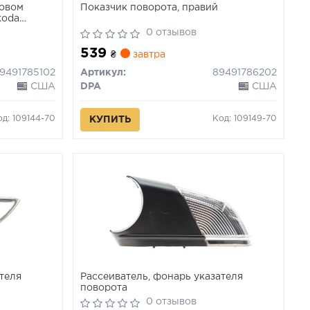
ковом
Показчик поворота, правий
koda
0 отзывов
539
₴
завтра
9491785102
Артикул:
89491786202
США
DPA
США
од: 109144-70
Код: 109149-70
КУПИТЬ
ателя
Рассеиватель, фонарь указателя
поворота
0 отзывов