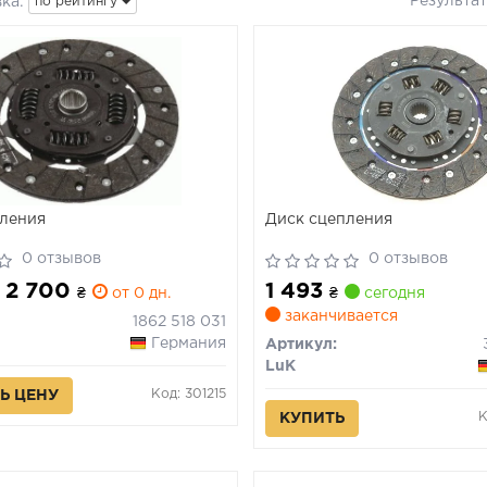
Результа
ка:
по рейтингу
ления
Диск сцепления
0 отзывов
0 отзывов
- 2 700
1 493
₴
от 0 дн.
₴
сегодня
заканчивается
1862 518 031
Германия
Артикул:
LuK
Код: 301215
Ь ЦЕНУ
К
КУПИТЬ