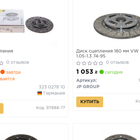
ления
Диск сцепления 180 мм VW G
1.05-1.3 74-95
0 отзывов
0 отзывов
1 053
завтра
₴
сегодня
вается
Артикул:
JP GROUP
323 0278 10
Германия
Ко
КУПИТЬ
Код: 317888-77