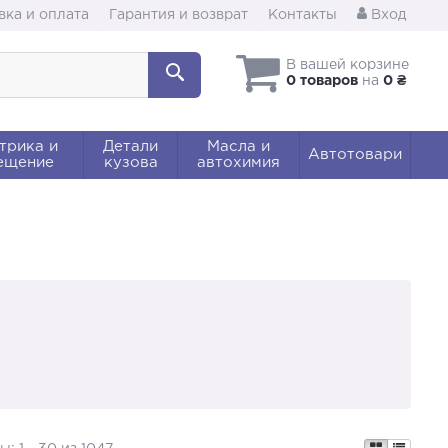
вка и оплата
Гарантия и возврат
Контакты
Вход
В вашей корзине
0 товаров
на
0 ₴
трика и
Детали
Масла и
Автотовари
ещение
кузова
автохимия