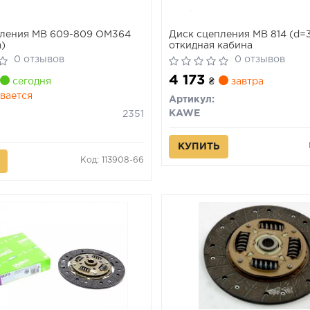
пления MB 609-809 OM364
Диск сцепления MB 814 (d
)
откидная кабина
0 отзывов
0 отзывов
4 173
сегодня
₴
завтра
вается
Артикул:
KAWE
2351
КУПИТЬ
Код: 113908-66