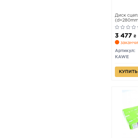
Диск сце
(d=280mm
3 477
₴
заканчи
Артикул:
KAWE
КУПИТЬ