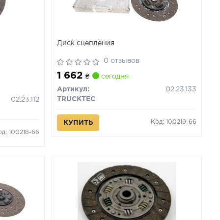
Диск сцепления
0 отзывов
1 662
₴
сегодня
Артикул:
02.23.133
TRUCKTEC
02.23.112
Код: 100219-66
КУПИТЬ
од: 100218-66