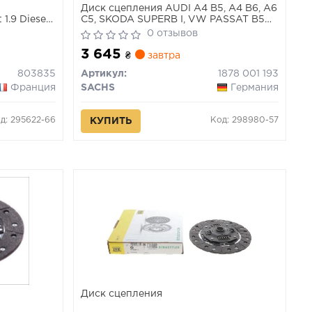
Диск сцепления AUDI A4 B5, A4 B6, A6
1.9 Diesel
C5, SKODA SUPERB I, VW PASSAT B5
EO)
(пр-во SACHS)
0 отзывов
3 645
₴
завтра
803835
Артикул:
1878 001 193
Франция
SACHS
Германия
д: 295622-66
Код: 298980-57
КУПИТЬ
Диск сцепления