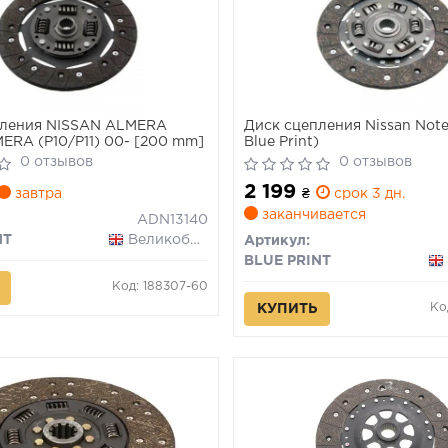
пления NISSAN ALMERA
Диск сцепления Nissan Note 
MERA (P10/P11) 00- [200 mm]
Blue Print)
0 отзывов
0 отзывов
2 199
завтра
₴
срок 3 дн.
заканчивается
ADN13140
NT
Великобритания
Артикул:
BLUE PRINT
Код: 188307-60
Ко
КУПИТЬ