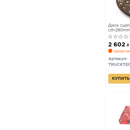
Диск сце
(d=280mm
AUTOMOT
2 602
₴
заканчи
Артикул:
TRUCKTE
КУПИТЬ