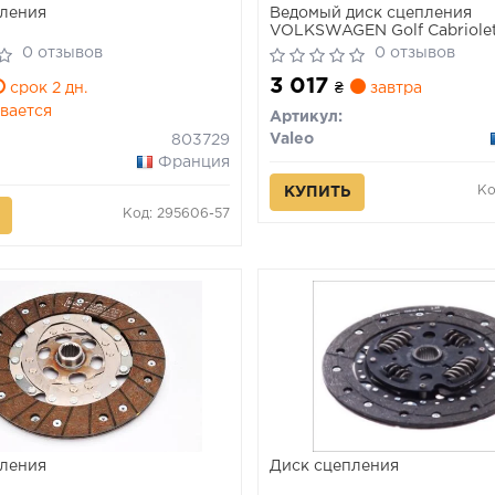
ления
Ведомый диск сцепления
VOLKSWAGEN Golf Cabriolet 
8/1995->6/1996 (Пр-во VAL
0 отзывов
0 отзывов
3 017
срок 2 дн.
₴
завтра
вается
Артикул:
Valeo
803729
Франция
Ко
КУПИТЬ
Код: 295606-57
ления
Диск сцепления