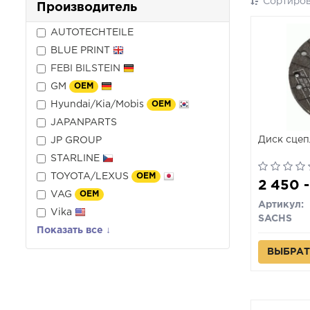
Сортиров
Производитель
AUTOTECHTEILE
BLUE PRINT
FEBI BILSTEIN
GM
OEM
Hyundai/Kia/Mobis
OEM
JAPANPARTS
Диск сцеп
JP GROUP
STARLINE
TOYOTA/LEXUS
OEM
2 450 
VAG
OEM
Артикул:
Vika
SACHS
Показать все ↓
ВЫБРАТ