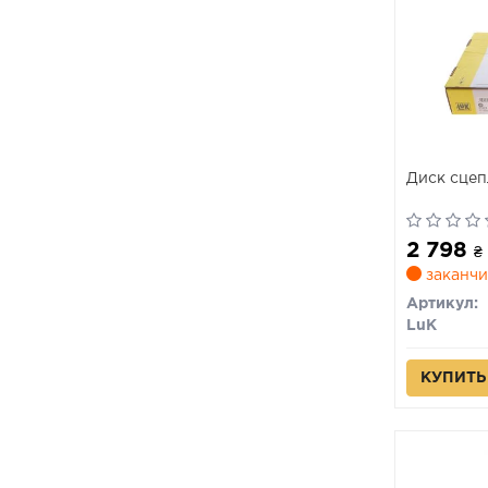
Диск сцеп
2 798
₴
заканчи
Артикул:
LuK
КУПИТЬ