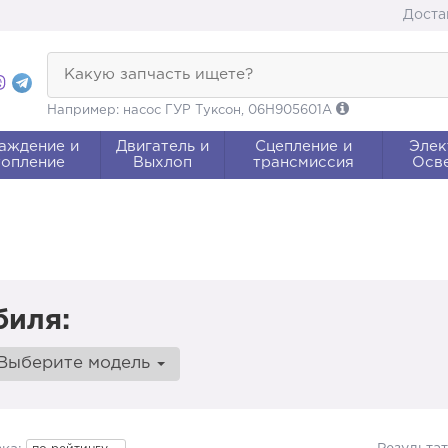
Доста
Какую запчасть ищете?
Например: насос ГУР Туксон, 06H905601A
аждение и
Двигатель и
Сцепление и
Элек
опление
Выхлоп
трансмиссия
Осв
биля:
Выберите модель