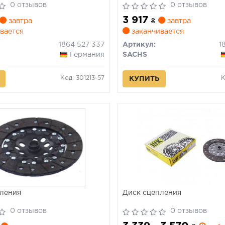
0 отзывов
0 отзывов
3 917
завтра
₴
завтра
вается
заканчивается
1864 527 337
Артикул:
1
Германия
SACHS
Код: 301213-57
К
КУПИТЬ
ления
Диск сцепления
0 отзывов
0 отзывов