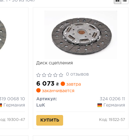
ты:
1 - 30 из 1047
Диск сцепления
0 отзывов
6 073
₴
завтра
заканчивается
319 0068 10
Артикул:
324 0206 11
Германия
LuK
Германия
од: 19300-47
Код: 19322-57
КУПИТЬ