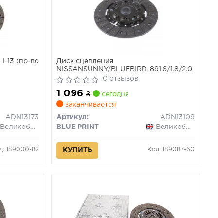
I-13 (пр-во
Диск сцепления
NISSANSUNNY/BLUEBIRD-891.6/1.8/2.0
0 отзывов
1 096
₴
сегодня
заканчивается
ADN13173
Артикул:
ADN13109
Великобритания
BLUE PRINT
Великобритания
д: 189000-82
Код: 189087-60
КУПИТЬ