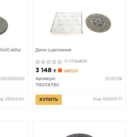
olf,Jetta
Диск сцепления
0 отзывов
3 148
₴
завтра
1130200200
Артикул:
01.23.116
TRUCKTEC
д: 232102-60
Код: 100203-77
КУПИТЬ