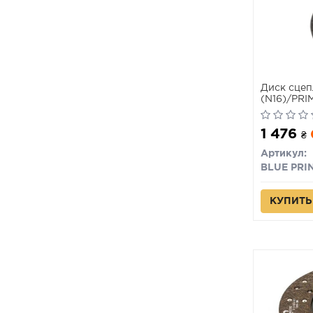
Диск сце
(N16)/PRI
1 476
₴
Артикул:
BLUE PRI
КУПИТЬ