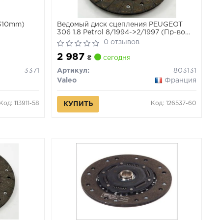
=310mm)
Ведомый диск сцепления PEUGEOT
306 1.8 Petrol 8/1994->2/1997 (Пр-во
VALEO)
0 отзывов
2 987
₴
сегодня
3371
Артикул:
803131
Valeo
Франция
Код: 113911-58
Код: 126537-60
КУПИТЬ