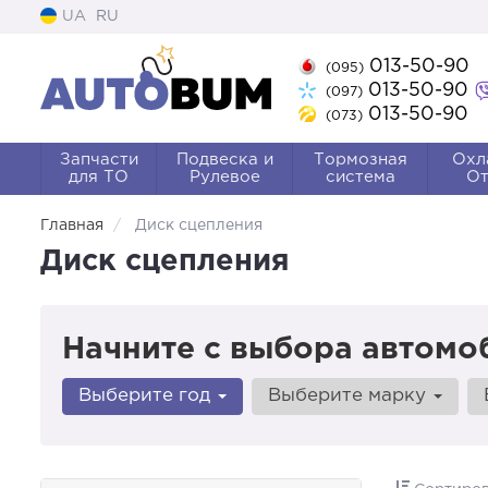
UA
RU
013-50-90
(095)
013-50-90
(097)
013-50-90
(073)
Запчасти
Подвеска и
Тормозная
Охл
для ТО
Рулевое
система
От
Главная
Диск сцепления
Диск сцепления
Начните с выбора автомо
Выберите год
Выберите марку