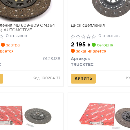
пления MB 609-809 OM364
Диск сцепления
) AUTOMOTIVE
IVE
0 отзывов
0 отзывов
2 195
завтра
₴
сегодня
вается
заканчивается
01.23.138
Артикул:
C
TRUCKTEC
Код: 100204-77
К
КУПИТЬ