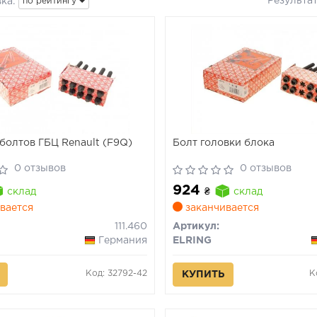
Результа
ка:
по рейтингу
болтов ГБЦ Renault (F9Q)
Болт головки блока
0 отзывов
0 отзывов
924
склад
₴
склад
вается
заканчивается
111.460
Артикул:
Германия
ELRING
Код: 32792-42
К
КУПИТЬ