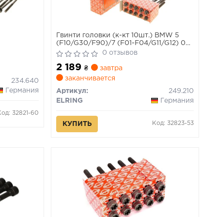
Гвинти головки (к-кт 10шт.) BMW 5
(F10/G30/F90)/7 (F01-F04/G11/G12) 08-
N63/S63
0 отзывов
2 189
₴
завтра
заканчивается
234.640
Германия
Артикул:
249.210
ELRING
Германия
Код: 32821-60
Код: 32823-53
КУПИТЬ