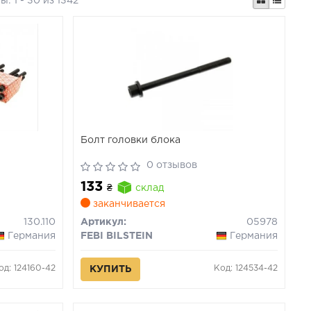
ты:
1 - 30 из 1342
Болт головки блока
0 отзывов
133
₴
склад
заканчивается
130.110
Артикул:
05978
Германия
FEBI BILSTEIN
Германия
од: 124160-42
Код: 124534-42
КУПИТЬ