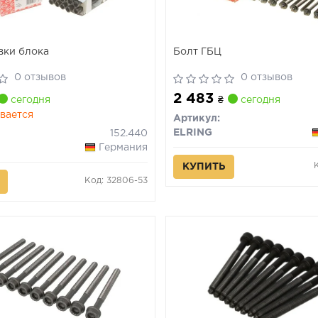
вки блока
Болт ГБЦ
0 отзывов
0 отзывов
2 483
сегодня
₴
сегодня
вается
Артикул:
ELRING
152.440
Германия
КУПИТЬ
Код: 32806-53