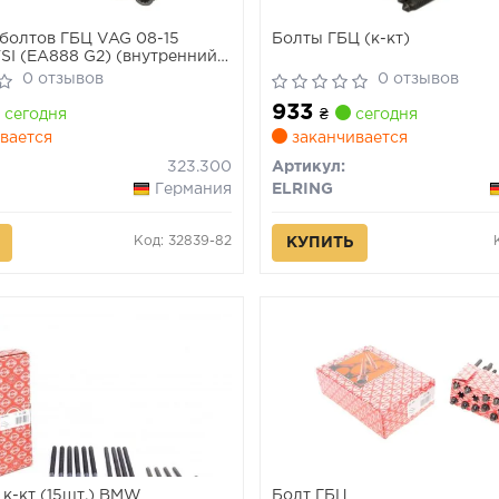
болтов ГБЦ VAG 08-15
Болты ГБЦ (к-кт)
TSI (EA888 G2) (внутренний
ик, длина: 115 мм)
0 отзывов
0 отзывов
933
сегодня
₴
сегодня
вается
заканчивается
323.300
Артикул:
Германия
ELRING
Код: 32839-82
КУПИТЬ
 к-кт (15шт.) BMW
Болт ГБЦ