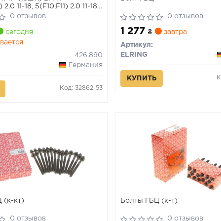
2.0 11-18, 5(F10,F11) 2.0 11-18,
-18 (дв.N20/26)
0 отзывов
0 отзывов
1 277
сегодня
₴
завтра
вается
Артикул:
ELRING
426.890
Германия
К
КУПИТЬ
Код: 32862-53
 (к-кт)
Болты ГБЦ (к-т)
0 отзывов
0 отзывов