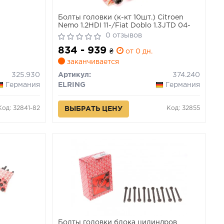
Болты головки (к-кт 10шт.) Citroen
Nemo 1.2HDI 11-/Fiat Doblo 1.3JTD 04-
0 отзывов
834 - 939
₴
от 0 дн.
заканчивается
325.930
Артикул:
374.240
Германия
ELRING
Германия
Код: 32841-82
Код: 32855
ВЫБРАТЬ ЦЕНУ
Болты головки блока цилиндров