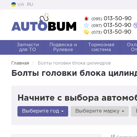
UA
RU
013-50-90
(095)
013-50-90
(097)
013-50-90
(073)
Запчасти
Подвеска и
Тормозная
Охл
для ТО
Рулевое
система
От
Главная
Болты головки блока цилиндров
Болты головки блока цилин
Начните с выбора автомо
Выберите год
Выберите марку