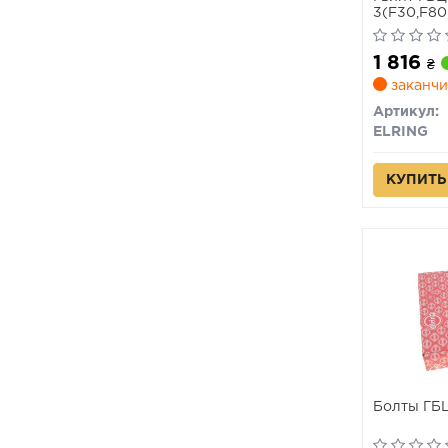
3(F30,F80) 
X3(F25) 11
1 816
₴
заканчи
Артикул:
ELRING
КУПИТЬ
Болты ГБЦ