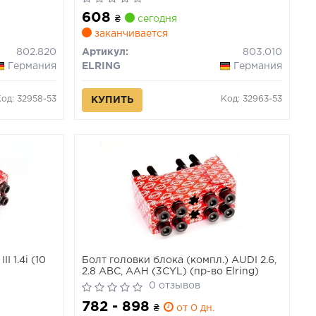
608
₴
сегодня
заканчивается
802.820
Артикул:
803.010
Германия
ELRING
Германия
Код: 32958-53
Код: 32963-53
КУПИТЬ
I 1.4i (10
Болт головки блока (компл.) AUDI 2.6,
2.8 ABC, AAH (3CYL) (пр-во Elring)
0 отзывов
782 - 898
₴
от 0 дн.