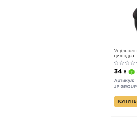
Ущільненн
циліндра
34
₴
Артикул:
JP GROUP
КУПИТЬ