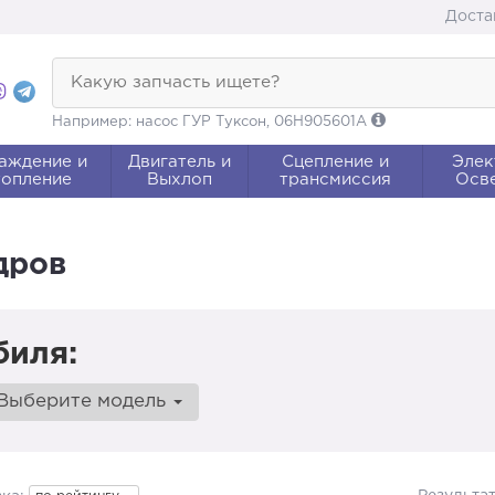
Доста
Какую запчасть ищете?
Например: насос ГУР Туксон, 06H905601A
аждение и
Двигатель и
Сцепление и
Элек
опление
Выхлоп
трансмиссия
Осв
дров
биля:
Выберите модель