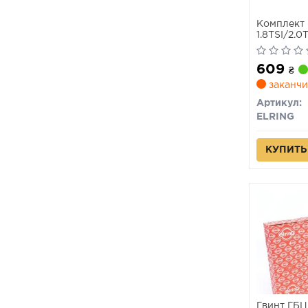
Комплект 
1.8TSI/2.0
многогранн
609
₴
заканчи
Артикул:
ELRING
КУПИТЬ
Гвинт ГБЦ