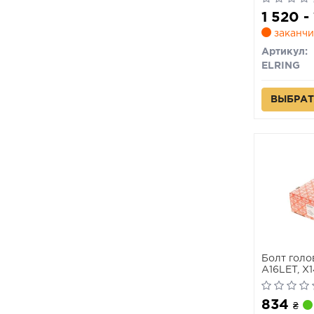
1 520 -
заканчи
Артикул:
ELRING
ВЫБРАТ
Болт голо
A16LET, X1
Elring)
834
₴