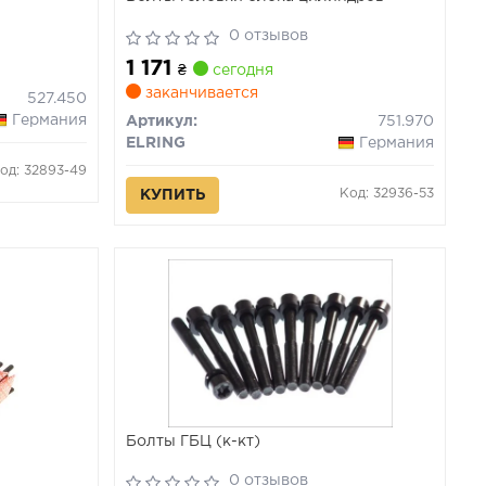
0 отзывов
1 171
₴
сегодня
заканчивается
527.450
Германия
Артикул:
751.970
ELRING
Германия
од: 32893-49
Код: 32936-53
КУПИТЬ
Болты ГБЦ (к-кт)
0 отзывов