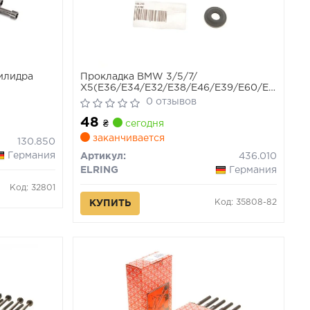
илидра
Прокладка BMW 3/5/7/
X5(E36/E34/E32/E38/E46/E39/E60/E61/E65/
90- 2.0/2.5/2.8/3.0/3.5 болта клап.
0 отзывов
крышки (мин. 25 шт.)
48
₴
сегодня
заканчивается
130.850
Германия
Артикул:
436.010
ELRING
Германия
Код: 32801
Код: 35808-82
КУПИТЬ