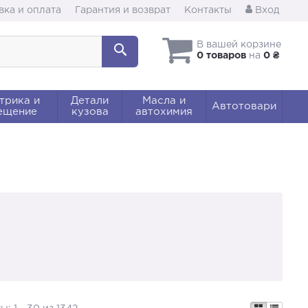
вка и оплата
Гарантия и возврат
Контакты
Вход
В вашей корзине
0 товаров
на
0 ₴
трика и
Детали
Масла и
Автотовари
ещение
кузова
автохимия