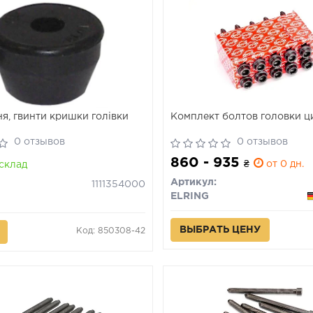
я, гвинти кришки голівки
Комплект болтов головки ц
0 отзывов
0 отзывов
860 - 935
₴
от 0 дн.
склад
Артикул:
1111354000
ELRING
ВЫБРАТЬ ЦЕНУ
Код: 850308-42