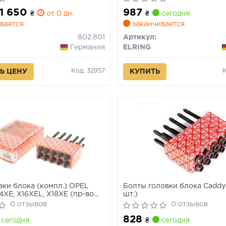
 1 650
987
₴
от 0 дн.
₴
сегодня
вается
заканчивается
802.801
Артикул:
Германия
ELRING
Код: 32957
Ь ЦЕНУ
КУПИТЬ
вки блока (компл.) OPEL
Болты головки блока Caddy II
4XE, X16XEL, X18XE (пр-во
шт.)
0 отзывов
0 отзывов
828
сегодня
₴
сегодня