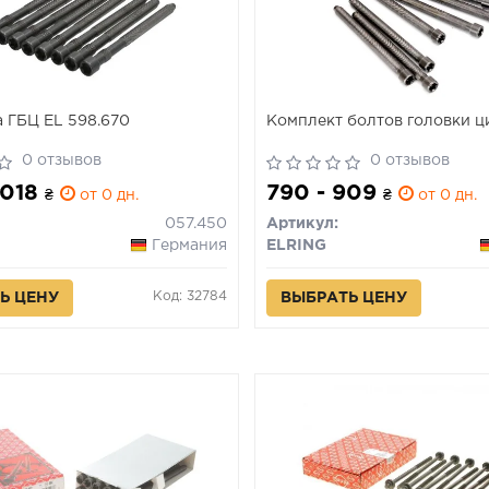
 ГБЦ EL 598.670
Комплект болтов головки ц
0 отзывов
0 отзывов
 018
790 - 909
₴
от 0 дн.
₴
от 0 дн.
057.450
Артикул:
Германия
ELRING
Код: 32784
Ь ЦЕНУ
ВЫБРАТЬ ЦЕНУ