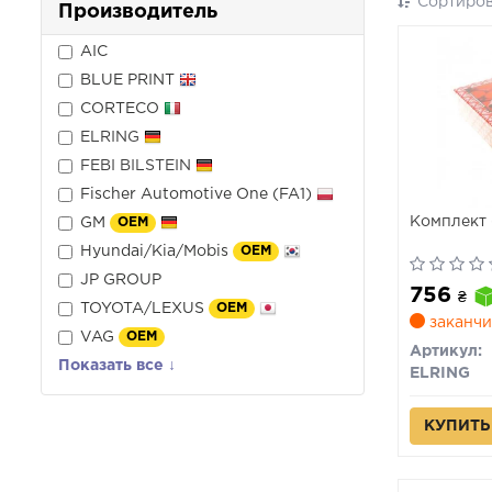
Сортиров
Производитель
AIC
BLUE PRINT
CORTECO
ELRING
FEBI BILSTEIN
Fischer Automotive One (FA1)
Комплект 
GM
OEM
Hyundai/Kia/Mobis
OEM
JP GROUP
756
₴
TOYOTA/LEXUS
OEM
заканчи
VAG
OEM
Артикул:
Показать все ↓
ELRING
КУПИТЬ