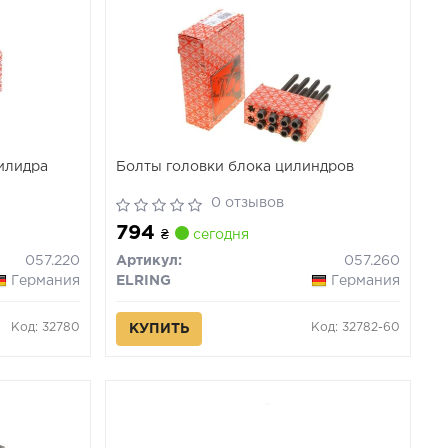
илидра
Болты головки блока цилиндров
0 отзывов
794
₴
сегодня
057.220
Артикул:
057.260
Германия
ELRING
Германия
Код: 32780
Код: 32782-60
КУПИТЬ