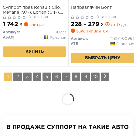
Суппорт прав Renault Clio,
Направлячий Болт
Megane (97-), Logan (04-),
Sandero (08-) (диск невент)
0 отзывов
0 отзывов
(30273) Asam
1 742
228 - 279
₴
завтра
₴
от 0 дн.
заканчивается
Артикул:
30273
ASAM
Румыния
Артикул:
11.8171-0096.1
ATE
Германия
КУПИТЬ
ВЫБРАТЬ ЦЕНУ
1
2
3
4
5
6
7
8
9
10
В ПРОДАЖЕ СУППОРТ НА ТАКИЕ АВТО