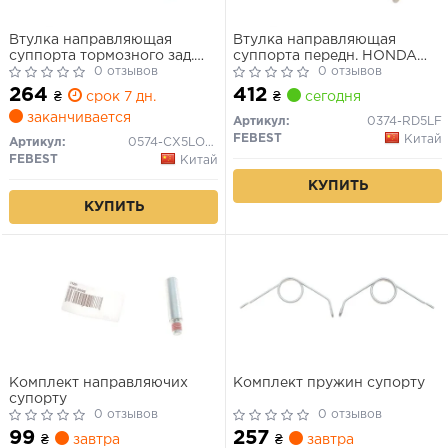
Втулка направляющая
Втулка направляющая
суппорта тормозного зад.
суппорта передн. HONDA
MAZDA CX-5 KE 2011-
0 отзывов
ACCORD CL 2002-2008 (пр-
0 отзывов
во FEBEST)
264
412
₴
срок 7 дн.
₴
сегодня
заканчивается
Артикул:
0374-RD5LF
FEBEST
Китай
Артикул:
0574-CX5LOWR
FEBEST
Китай
КУПИТЬ
КУПИТЬ
Комплект направляючих
Комплект пружин супорту
супорту
0 отзывов
0 отзывов
99
257
₴
завтра
₴
завтра