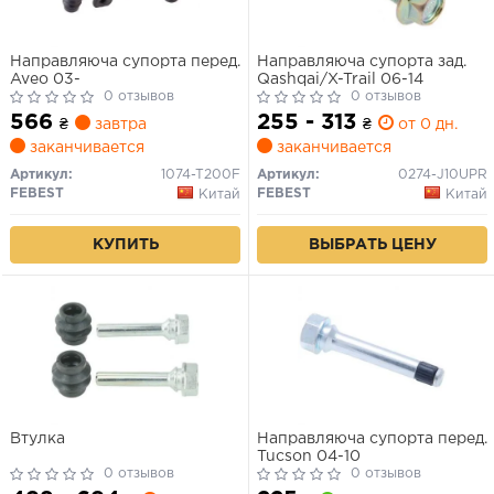
Направляюча супорта перед.
Направляюча супорта зад.
Aveo 03-
Qashqai/X-Trail 06-14
0 отзывов
0 отзывов
566
255 - 313
₴
завтра
₴
от 0 дн.
заканчивается
заканчивается
Артикул:
1074-T200F
Артикул:
0274-J10UPR
FEBEST
FEBEST
Китай
Китай
КУПИТЬ
ВЫБРАТЬ ЦЕНУ
Втулка
Направляюча супорта перед.
Tucson 04-10
0 отзывов
0 отзывов