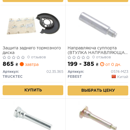
Защита заднего тормозного
Направляюча суппорта
диска
(ВТУЛКА НАПРАВЛЯЮЩАЯ
0 отзывов
СУППОРТА ТОРМОЗНОГО
0 отзывов
MAZDA 3 BK 2003-2008)
865
199 - 385
₴
завтра
₴
от 0 дн.
Артикул:
02.35.365
Артикул:
0574-MZ3
TRUCKTEC
FEBEST
Китай
КУПИТЬ
ВЫБРАТЬ ЦЕНУ