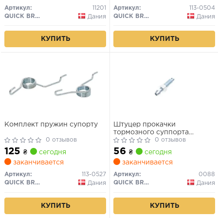
Артикул:
11201
Артикул:
113-0504
QUICK BRAKE
QUICK BRAKE
Дания
Дания
КУПИТЬ
КУПИТЬ
Комплект пружин супорту
Штуцер прокачки
тормозного суппорта
0 отзывов
7,00/33,00/7 х1 CITROEN C-
0 отзывов
CROSSER 07-12, NISSAN
125
56
₴
сегодня
₴
сегодня
MICRA 11-17
заканчивается
заканчивается
Артикул:
113-0527
Артикул:
0088
QUICK BRAKE
QUICK BRAKE
Дания
Дания
КУПИТЬ
КУПИТЬ