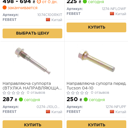
498 - 694
225
₴
от 0 дн.
₴
сегодня
заканчивается
Артикул:
1274-NFLOWF
FEBEST
Китай
Артикул:
1074C100RKIT
FEBEST
Китай
КУПИТЬ
ВЫБРАТЬ ЦЕНУ
Направляюча суппорта
Направляюча супорта перед.
(ВТУЛКА НАПРАВЛЯЮЩАЯ
Tucson 04-10
СУППОРТА ТОРМОЗНОГО
0 отзывов
0 отзывов
ЗАДНЕГО NISSAN QASHQAI
287
250
₴
сегодня
₴
сегодня
J10F 2006-)
Артикул:
0274-J10LOWR
Артикул:
1274-NFUPF
FEBEST
FEBEST
Китай
Китай
КУПИТЬ
КУПИТЬ