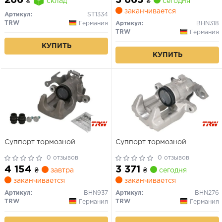
266
₴
сегодня
₴
склад
Mondeo/Renault Clio, Kangoo
заканчивается
(Lucas 8.4mm)
Артикул:
ST1334
TRW
Германия
Артикул:
BHN318
TRW
Германия
КУПИТЬ
КУПИТЬ
Суппорт тормозной
Суппорт тормозной
0 отзывов
0 отзывов
4 154
3 371
₴
завтра
₴
сегодня
заканчивается
заканчивается
Артикул:
BHN937
Артикул:
BHN276
TRW
TRW
Германия
Германия