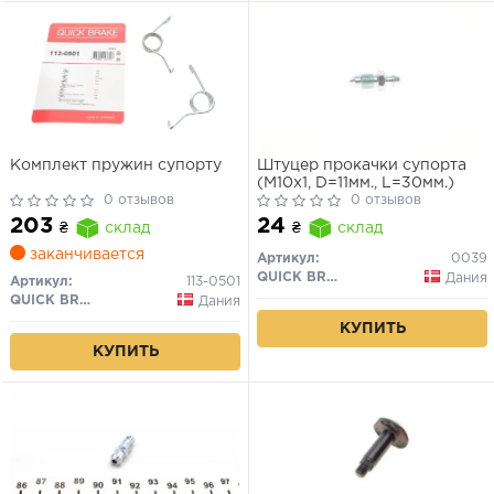
Комплект пружин супорту
Штуцер прокачки супорта
(M10x1, D=11мм., L=30мм.)
0 отзывов
0 отзывов
203
24
₴
склад
₴
склад
заканчивается
Артикул:
0039
QUICK BRAKE
Дания
Артикул:
113-0501
QUICK BRAKE
Дания
КУПИТЬ
КУПИТЬ