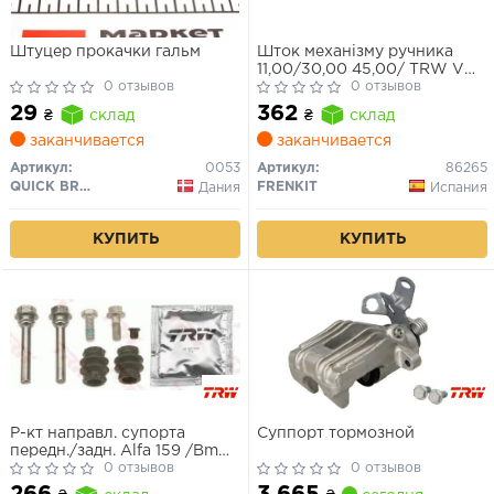
Штуцер прокачки гальм
Шток механізму ручника
11,00/30,00 45,00/ TRW VW
0 отзывов
T5 03-15, Caddy III 04-15,
0 отзывов
AUDI A3 96-03, A8 94-02,
29
362
₴
склад
₴
склад
SKODA Octavia Tour 96-10,
RENAULT Trafic 14-, Trafic
заканчивается
заканчивается
00-14, SEAT Toledo II 99-04,
Артикул:
0053
Артикул:
86265
Leon 99-05, NISSAN
QUICK BRAKE
FRENKIT
Дания
Испания
Primastar 02-14, OPEL Vivaro
01-14, Vivaro 14-19
КУПИТЬ
КУПИТЬ
Р-кт направл. супорта
Суппорт тормозной
передн./задн. Alfa 159 /Bmw
1 (E81), 3 (E90) /Citroen C2,
0 отзывов
0 отзывов
C3 /Fiat Croma /Ford Kuga,
3 665