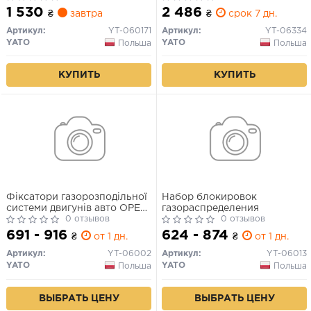
YATO, 8 элем.
1 530
2 486
₴
завтра
₴
срок 7 дн.
Артикул:
YT-060171
Артикул:
YT-06334
YATO
YATO
Польша
Польша
КУПИТЬ
КУПИТЬ
Фіксатори газорозподільної
Набор блокировок
системи двигунів авто OPEL
газораспределения
групи YATO : набір, 5 шт [10]
0 отзывов
0 отзывов
691 - 916
624 - 874
₴
от 1 дн.
₴
от 1 дн.
Артикул:
YT-06002
Артикул:
YT-06013
YATO
YATO
Польша
Польша
ВЫБРАТЬ ЦЕНУ
ВЫБРАТЬ ЦЕНУ