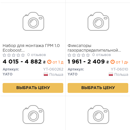
Набор для монтажа ГРМ 1.0
Фиксаторы
Ecoboost
газораспределительной
M1DA/M1JA/M2DA/P4JA/P4JB/
0 отзывов
системы двигателей группы
0 отзывов
Renault,
4 015 - 4 882
1 961 - 2 409
₴
от 1 дн.
₴
от 1 дн.
Артикул:
YT-060262
Артикул:
YT-06010
YATO
YATO
Польша
Польша
ВЫБРАТЬ ЦЕНУ
ВЫБРАТЬ ЦЕНУ