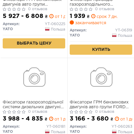
двигунів авто групи
газорозподільного
MERCEDES YATO: набір 15
0 отзывов
механізму дизельних
0 отзывов
елем. [2]
двигунів авто VAG TDI YATO,
5 927 - 6 808
1 939
₴
от 1 дн.
₴
срок 7 дн.
10 елем. [5]
заканчивается
Артикул:
YT-060225
YATO
Польша
Артикул:
YT-06319
YATO
Польша
ВЫБРАТЬ ЦЕНУ
КУПИТЬ
Фіксатори газорозподільної
Фіксатори ГРМ бензинових
системи дизельних двигунів
двигунів авто групи FORD
авто групи BMW YATO наб. 9
0 отзывов
ECOBOOST YATO : набір, 9
0 отзывов
елем. [2]
елем. [5]
3 988 - 4 835
3 166 - 3 680
₴
от 1 дн.
₴
от 1 дн
Артикул:
YT-060181
Артикул:
YT-060263
YATO
YATO
Польша
Польша