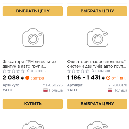
ВЫБРАТЬ ЦЕНУ
ВЫБРАТЬ ЦЕНУ
Фіксатори ГРМ дизельних
Фіксатори газорозподільної
двигунів авто групи
системи двигунів авто групи
MERCEDES YATO: набір 5
0 отзывов
V.A.G. YATO тип: SDI/TDI, наб.
0 отзывов
елем. [5]
7 елем. [10]
2 088
1 186 - 1 431
₴
завтра
₴
от 1 дн.
Артикул:
YT-060226
Артикул:
YT-060178
YATO
YATO
Польша
Польша
КУПИТЬ
ВЫБРАТЬ ЦЕНУ