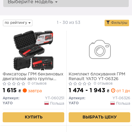
Выберите модель
1 - 30 из 53
по рейтингу
Фильтры
Фиксаторы ГРМ бензиновых
Комплект блокування ГРМ
двигателей авто группы
Renault YATO YT-06326
V.A.G. серии 2.0 TSI/2.0 TFSI
0 отзывов
0 отзывов
YATO: набор 7 эл.
1 615
1 474 - 1 943
₴
завтра
₴
от 1 дн.
Артикул:
YT-060251
Артикул:
YT-06326
YATO
YATO
Польша
Польша
КУПИТЬ
ВЫБРАТЬ ЦЕНУ