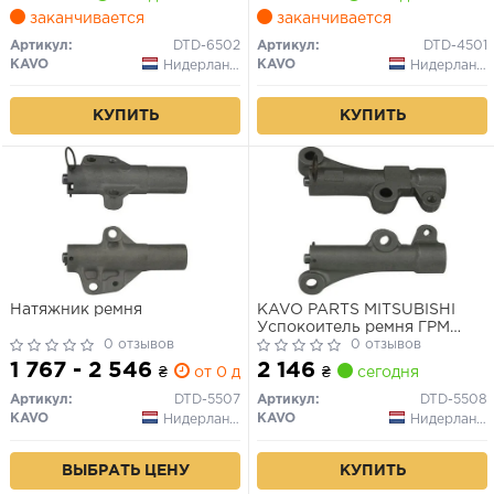
заканчивается
заканчивается
Артикул:
DTD-6502
Артикул:
DTD-4501
KAVO
KAVO
Нидерланды
Нидерланды
КУПИТЬ
КУПИТЬ
Натяжник ремня
KAVO PARTS MITSUBISHI
Успокоитель ремня ГРМ
0 отзывов
Pajero 3.5/3.8 00-
0 отзывов
1 767 - 2 546
2 146
₴
от 0 дн.
₴
сегодня
Артикул:
DTD-5507
Артикул:
DTD-5508
KAVO
KAVO
Нидерланды
Нидерланды
ВЫБРАТЬ ЦЕНУ
КУПИТЬ