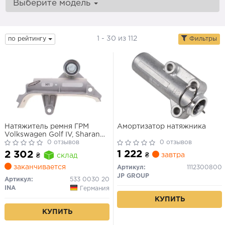
Выберите модель
1 - 30 из 112
по рейтингу
Фильтры
Натяжитель ремня ГРМ
Амортизатор натяжника
Volkswagen Golf IV, Sharan
Skoda Octavia Audi A3, A4,
0 отзывов
0 отзывов
A6
1 222
2 302
₴
завтра
₴
склад
заканчивается
Артикул:
1112300800
JP GROUP
Артикул:
533 0030 20
INA
Германия
КУПИТЬ
КУПИТЬ