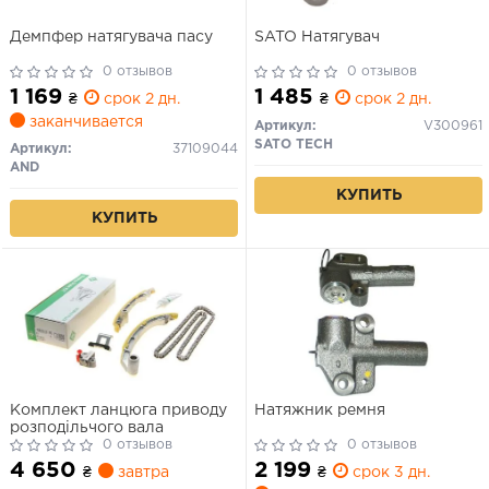
Демпфер натягувача пасу
SATO Натягувач
0 отзывов
0 отзывов
1 169
1 485
₴
срок 2 дн.
₴
срок 2 дн.
заканчивается
Артикул:
V300961
SATO TECH
Артикул:
37109044
AND
КУПИТЬ
КУПИТЬ
Комплект ланцюга приводу
Натяжник ремня
розподільчого вала
0 отзывов
0 отзывов
4 650
2 199
₴
завтра
₴
срок 3 дн.