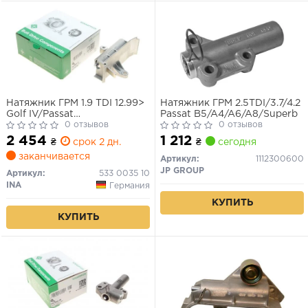
Натяжник ГРМ 1.9 TDI 12.99>
Натяжник ГРМ 2.5TDI/3.7/4.2
Golf IV/Passat
Passat B5/A4/A6/A8/Superb
B5/Sharan/Fabia/
0 отзывов
0 отзывов
Octavia/A2/A4
2 454
1 212
₴
срок 2 дн.
₴
сегодня
заканчивается
Артикул:
1112300600
JP GROUP
Артикул:
533 0035 10
INA
Германия
КУПИТЬ
КУПИТЬ