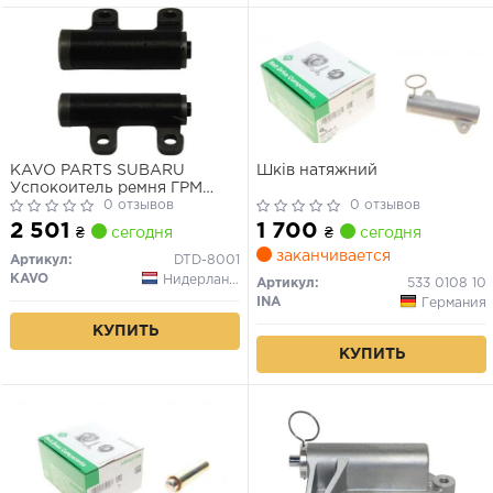
KAVO PARTS SUBARU
Шків натяжний
Успокоитель ремня ГРМ
Forester,Legacy,Impreza
0 отзывов
0 отзывов
2.0/2.5 92-
2 501
1 700
₴
сегодня
₴
сегодня
заканчивается
Артикул:
DTD-8001
KAVO
Нидерланды
Артикул:
533 0108 10
INA
Германия
КУПИТЬ
КУПИТЬ