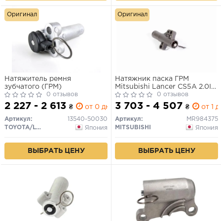
Оригинал
Оригинал
Натяжитель ремня
Натяжник паска ГРМ
зубчатого (ГРМ)
Mitsubishi Lancer CS5A 2.0I
0 отзывов
16V 03.06-,Outlander CU2W
0 отзывов
2.0I 16V (4G63) 03.02-,CU5W
2 227 - 2 613
3 703 - 4 507
₴
от 0 дн.
₴
от 1 д
2.5I 16V 03.09-,Space Wagon
NA4W 2.4 16V 04.01-
Артикул:
13540-50030
Артикул:
MR984375
TOYOTA/LEXUS
MITSUBISHI
Япония
Япония
ВЫБРАТЬ ЦЕНУ
ВЫБРАТЬ ЦЕНУ