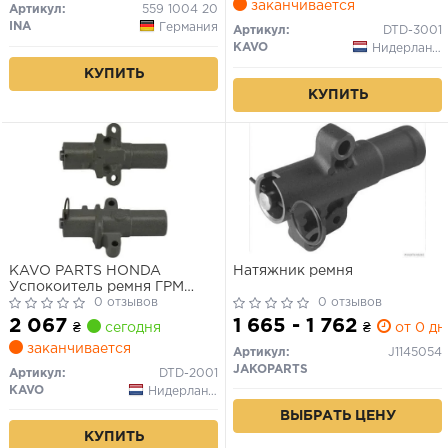
заканчивается
Артикул:
559 1004 20
INA
Германия
Артикул:
DTD-3001
KAVO
Нидерланды
КУПИТЬ
КУПИТЬ
KAVO PARTS HONDA
Натяжник ремня
Успокоитель ремня ГРМ
Legend IV 3.5/3.7 06-
0 отзывов
0 отзывов
2 067
1 665 - 1 762
₴
сегодня
₴
от 0 дн
заканчивается
Артикул:
J1145054
JAKOPARTS
Артикул:
DTD-2001
KAVO
Нидерланды
ВЫБРАТЬ ЦЕНУ
КУПИТЬ