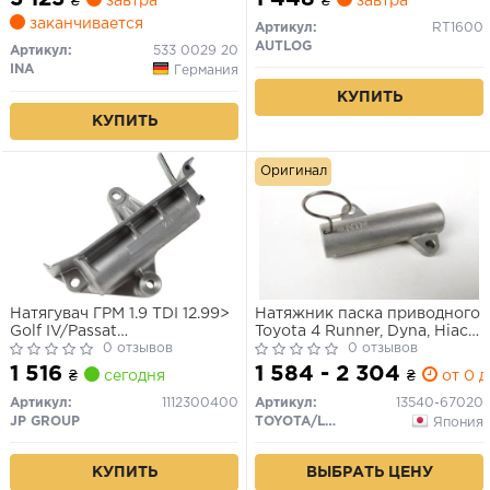
₴
завтра
₴
завтра
заканчивается
Артикул:
RT1600
AUTLOG
Артикул:
533 0029 20
INA
Германия
КУПИТЬ
КУПИТЬ
Оригинал
Натягувач ГРМ 1.9 TDI 12.99>
Натяжник паска приводного
Golf IV/Passat
Toyota 4 Runner, Dyna, Hiace,
B5/Sharan/Fabia/
0 отзывов
Hilux, Land Cruiser
0 отзывов
Octavia/A2/A4
2.5D4D/3.0Tdi/3.0D-4D
1 516
1 584 - 2 304
₴
сегодня
₴
от 0 д
Артикул:
1112300400
Артикул:
13540-67020
JP GROUP
TOYOTA/LEXUS
Япония
КУПИТЬ
ВЫБРАТЬ ЦЕНУ