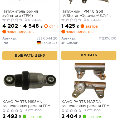
Натяжитель ремня
Натяжник ГРМ 1.8 Golf
зубчатого (ГРМ)
IV/Sharan/Octavia/A3/A4
0 отзывов
00>/A6 00>
0 отзывов
4 202 - 4 548
1 425
₴
от 1 дн.
₴
завтра
заканчивается
заканчивается
Артикул:
533 0044 20
Артикул:
1112300100
INA
JP GROUP
Германия
КУПИТЬ
ВЫБРАТЬ ЦЕНУ
KAVO PARTS NISSAN
KAVO PARTS MAZDA
заспокоювач ременя ГРМ
заспокоювач ременя ГРМ
Patrol GR II 3.0DTi 07-
0 отзывов
323/626/MX/Xedos 1.8/2.5
0 отзывов
92-
2 492
2 404
₴
сегодня
₴
сегодня