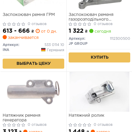
Заспокоювач ремня ГРМ
Заспокоювач ременя
газорозподільного
0 отзывов
механізму
0 отзывов
613 - 666
1 322
₴
от 0 дн.
₴
сегодня
заканчивается
Артикул:
1112300500
JP GROUP
Артикул:
533 0114 10
INA
Германия
КУПИТЬ
ВЫБРАТЬ ЦЕНУ
Натяжник ременя
Натяжний ролик
генератора
0 отзывов
0 отзывов
3 123
1 448