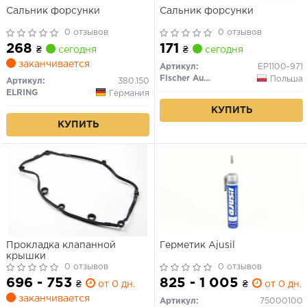
Сальник форсунки
Сальник форсунки
0 отзывов
0 отзывов
268
171
₴
сегодня
₴
сегодня
заканчивается
Артикул:
EP1100-971
Fischer Automotive One (FA1)
Польша
Артикул:
380.150
ELRING
Германия
КУПИТЬ
КУПИТЬ
Прокладка клапанной
Герметик Ajusil
крышки
0 отзывов
0 отзывов
696 - 753
825 - 1 005
₴
от 0 дн.
₴
от 0 дн.
заканчивается
Артикул:
75000100