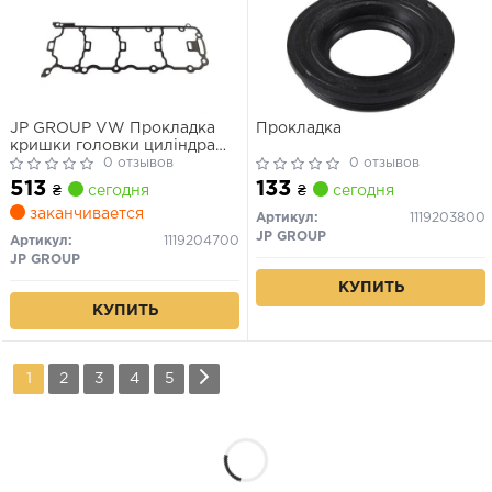
JP GROUP VW Прокладка
Прокладка
кришки головки циліндра
GOLF VI (5K1) 1.2 TSI 08-,
0 отзывов
0 отзывов
AUDI A3 Sportback (8PA) 1.2
513
133
₴
сегодня
₴
сегодня
TSI 10-13
заканчивается
Артикул:
1119203800
JP GROUP
Артикул:
1119204700
JP GROUP
КУПИТЬ
КУПИТЬ
1
2
3
4
5