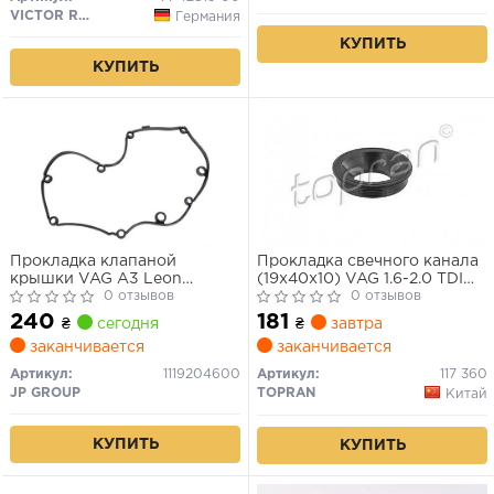
VICTOR REINZ
Германия
КУПИТЬ
КУПИТЬ
Прокладка клапаной
Прокладка свечного канала
крышки VAG A3 Leon
(19x40x10) VAG 1.6-2.0 TDI
Octavia Passat 2.0TDI 03-
0 отзывов
10-
0 отзывов
240
181
₴
сегодня
₴
завтра
заканчивается
заканчивается
Артикул:
1119204600
Артикул:
117 360
JP GROUP
TOPRAN
Китай
КУПИТЬ
КУПИТЬ