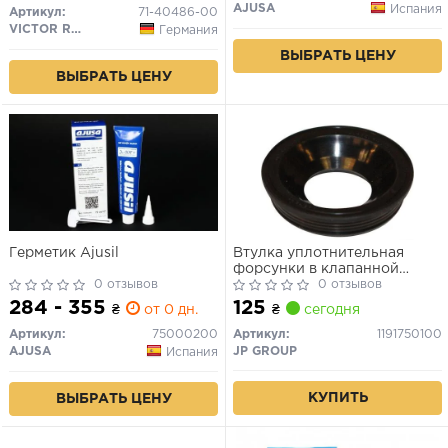
AJUSA
Испания
Артикул:
71-40486-00
VICTOR REINZ
Германия
ВЫБРАТЬ ЦЕНУ
ВЫБРАТЬ ЦЕНУ
Герметик Ajusil
Втулка уплотнительная
форсунки в клапанной
0 отзывов
крышке (21x40x10) VAG 1.6-
0 отзывов
2.0 TDI 07-
284 - 355
125
₴
от 0 дн.
₴
сегодня
Артикул:
75000200
Артикул:
1191750100
AJUSA
JP GROUP
Испания
КУПИТЬ
ВЫБРАТЬ ЦЕНУ