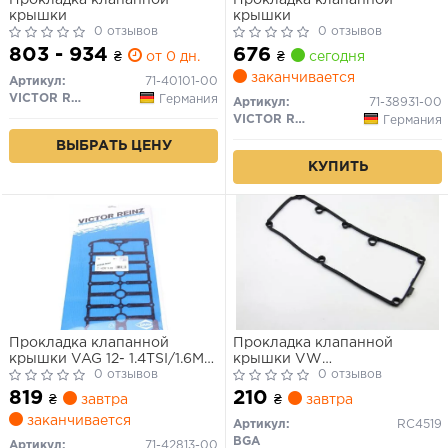
Прокладка клапанной
Прокладка клапанной
крышки
крышки
0 отзывов
0 отзывов
803 - 934
676
₴
от 0 дн.
₴
сегодня
заканчивается
Артикул:
71-40101-00
VICTOR REINZ
Германия
Артикул:
71-38931-00
VICTOR REINZ
Германия
ВЫБРАТЬ ЦЕНУ
КУПИТЬ
Прокладка клапанной
Прокладка клапанной
крышки VAG 12- 1.4TSI/1.6MPI
крышки VW
(EA211 G3)
0 отзывов
Caddy/T5/Crafter 2.0TDI 09-
0 отзывов
CHPA/CZDA/CZCA/CWVA
819
210
₴
завтра
₴
завтра
заканчивается
Артикул:
RC4519
BGA
Артикул:
71-42813-00