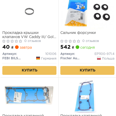
Прокладка крышки
Сальник форсунки
клапанов VW Caddy III/ Golf
V/VI 1.4-1.6 (для гнезда
0 отзывов
0 отзывов
свечей зажигания)
40
542
₴
завтра
₴
сегодня
Артикул:
101006
Артикул:
EP1100-971.4
FEBI BILSTEIN
Fischer Automotive One (FA1)
Германия
Польша
КУПИТЬ
КУПИТЬ