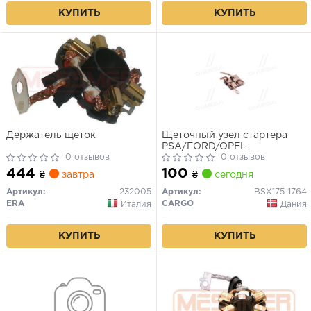
КУПИТЬ
КУПИТЬ
Держатель щеток
Щеточный узел стартера
PSA/FORD/OPEL
0 отзывов
0 отзывов
444
100
₴
завтра
₴
сегодня
Артикул:
232005
Артикул:
BSX175-1764
ERA
CARGO
Италия
Дания
КУПИТЬ
КУПИТЬ