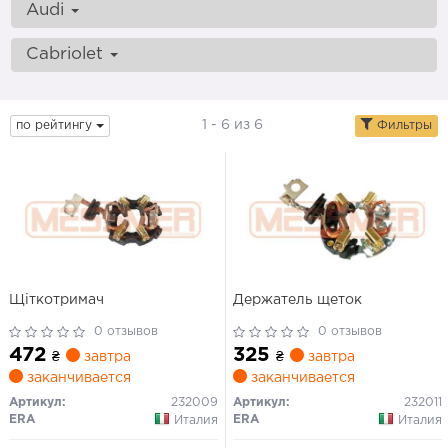
Audi
Cabriolet
1 - 6 из 6
по рейтингу
Фильтры
Щіткотримач
Держатель щеток
0 отзывов
0 отзывов
472
325
₴
завтра
₴
завтра
заканчивается
заканчивается
Артикул:
232009
Артикул:
232011
ERA
ERA
Италия
Италия