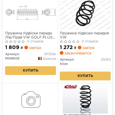
Пружина підвіски передн
Пружина підвіски передня
Лів/Прав VW GOLF PLUS
VW
V, TOURAN 1.2-2.0D 02.03-
0 отзывов
0 отзывов
05.15
1 809
1 272
₴
завтра
₴
завтра
заканчивается
Артикул:
SP3346
MONROE
Бельгия
Артикул:
25063
Kilen
КУПИТЬ
КУПИТЬ