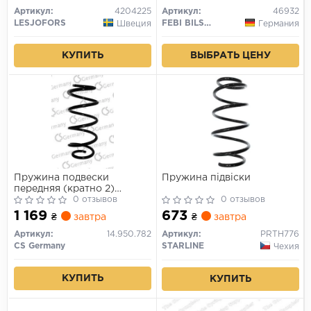
Артикул:
4204225
Артикул:
46932
LESJOFORS
FEBI BILSTEIN
Швеция
Германия
КУПИТЬ
ВЫБРАТЬ ЦЕНУ
Пружина подвески
Пружина підвіски
передняя (кратно 2)
(12.3mm L=350) VW Golf
0 отзывов
0 отзывов
V/Octavia/Touran 1.4
1 169
673
₴
завтра
₴
завтра
Артикул:
14.950.782
Артикул:
PRTH776
CS Germany
STARLINE
Чехия
КУПИТЬ
КУПИТЬ