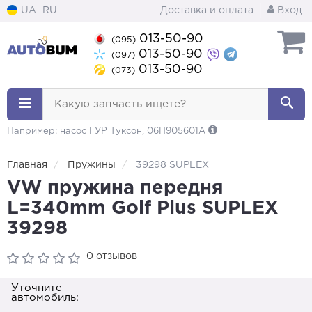
UA
RU
Доставка и оплата
Вход
013-50-90
(095)
013-50-90
(097)
013-50-90
(073)
Какую запчасть ищете?
Например: насос ГУР Туксон, 06H905601A
Главная
Пружины
39298 SUPLEX
VW пружина передня
L=340mm Golf Plus SUPLEX
39298
0 отзывов
Уточните
автомобиль: