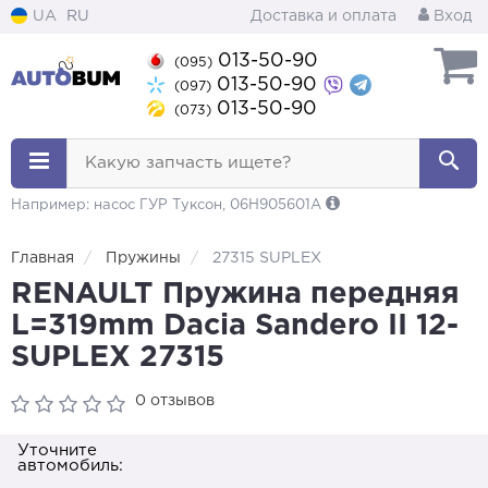
UA
RU
Доставка и оплата
Вход
013-50-90
(095)
013-50-90
(097)
013-50-90
(073)
Какую запчасть ищете?
Например: насос ГУР Туксон, 06H905601A
Главная
Пружины
27315 SUPLEX
RENAULT Пружина передняя
L=319mm Dacia Sandero II 12-
SUPLEX 27315
0 отзывов
Уточните
автомобиль: