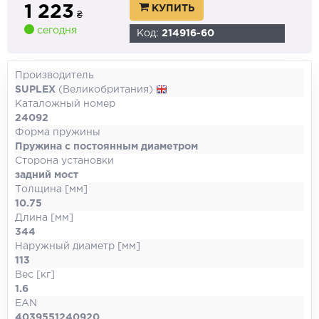
1 223
КУПИТЬ
₴
сегодня
Код:
214916-60
Производитель
SUPLEX
(Великобритания)
Каталожный номер
24092
Форма пружины
Пружина с постоянным диаметром
Сторона установки
задний мост
Толщина [мм]
10.75
Длина [мм]
344
Наружный диаметр [мм]
113
Вес [кг]
1.6
EAN
4039551240920