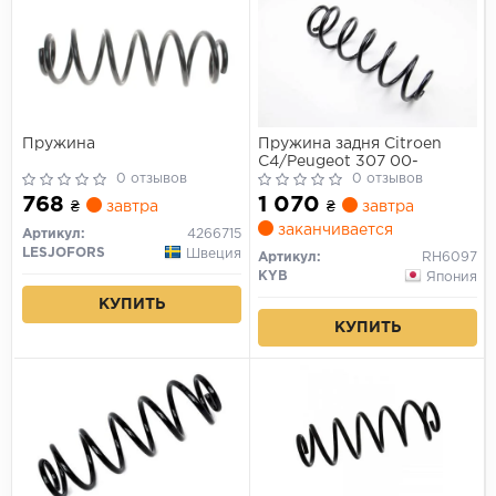
Пружина
Пружина задня Citroen
C4/Peugeot 307 00-
0 отзывов
0 отзывов
768
1 070
₴
завтра
₴
завтра
заканчивается
Артикул:
4266715
LESJOFORS
Швеция
Артикул:
RH6097
KYB
Япония
КУПИТЬ
КУПИТЬ