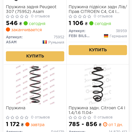
Пружина задня Peugeot
Пружина підвіски задн Лів/
307 (75952) Asam
Прав CITROEN C4, C4 I
0 отзывов
PEUGEOT 307 1.4-2.0D
0 отзывов
08.00-04.12
546
1 106
₴
сегодня
₴
сегодня
заканчивается
Артикул:
38959
FEBI BILSTEIN
Германия
Артикул:
75952
ASAM
Румыния
КУПИТЬ
КУПИТЬ
Пружина
Пружина задн. Citroen C4 I
1.4/1.6 11.04-
0 отзывов
0 отзывов
1 172
785 - 856
₴
завтра
₴
от 1 дн.