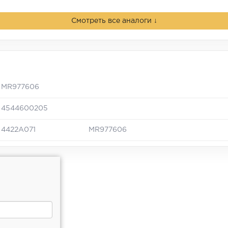
Смотреть все аналоги ↓
MR977606
4544600205
4422A071
MR977606