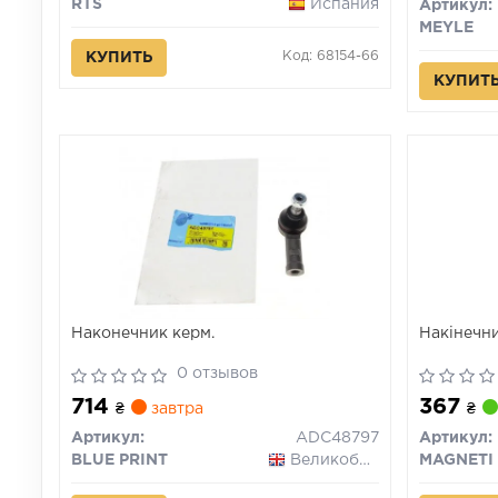
RTS
Испания
Артикул:
MEYLE
Код: 68154-66
КУПИТЬ
КУПИТ
Наконечник керм.
Накінечни
0 отзывов
714
367
₴
завтра
₴
Артикул:
ADC48797
Артикул:
BLUE PRINT
Великобритания