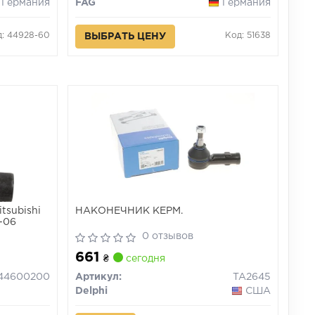
Германия
FAG
Германия
д: 44928-60
Код: 51638
ВЫБРАТЬ ЦЕНУ
tsubishi
НАКОНЕЧНИК КЕРМ.
4-06
0 отзывов
661
₴
сегодня
44600200
Артикул:
TA2645
Delphi
США