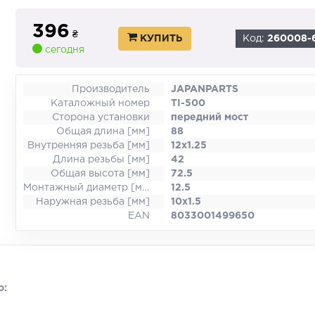
396
₴
КУПИТЬ
Код:
260008-
сегодня
Производитель
JAPANPARTS
Каталожный номер
TI-500
Сторона установки
передний мост
Общая длина [мм]
88
Внутренняя резьба [мм]
12x1.25
Длина резьбы [мм]
42
Общая высота [мм]
72.5
Монтажный диаметр [мм]
12.5
Наружная резьба [мм]
10x1.5
EAN
8033001499650
о: