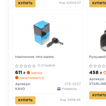
Код: 62004-57
КУПИТЬ
КУПИТ
Накінечник тяги керма
Рульовий
0 отзывов
611
458
₴
завтра
₴
заканчивается
Артикул:
STARLIN
Артикул:
STE-5537
KAVO
Нидерланды
КУПИТ
Код: 54918-66
КУПИТЬ