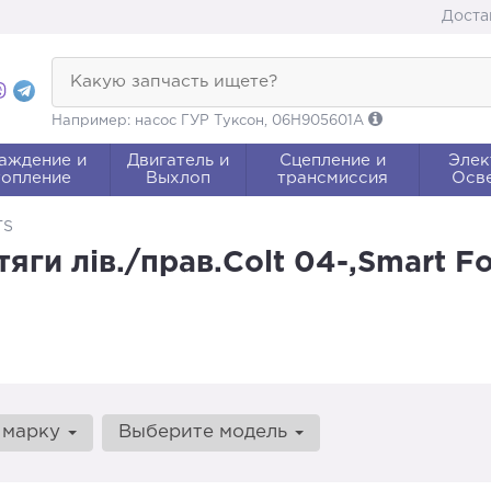
Доста
Какую запчасть ищете?
Например: насос ГУР Туксон, 06H905601A
аждение и
Двигатель и
Сцепление и
Элек
опление
Выхлоп
трансмиссия
Осв
TS
яги лів./прав.Colt 04-,Smart Fo
 марку
Выберите модель