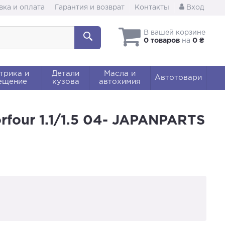
вка и оплата
Гарантия и возврат
Контакты
Вход
В вашей корзине
0 товаров
на
0 ₴
трика и
Детали
Масла и
Автотовари
ещение
кузова
автохимия
rfour 1.1/1.5 04- JAPANPARTS