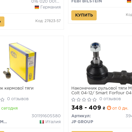
FEBI BILSTEIN
016 020 0013/HD
Германия
Ко
КУПИТЬ
Код: 27823-57
Ь
к кермової тяги
Наконечник рульової тяги Mi
Colt 04-12/ Smart Forfour 0
0 отзывов
0 отзывов
348 - 409
сегодня
₴
от 0 дн.
301191605580
Артикул:
39
MAGNETI MARELLI
Италия
JP GROUP