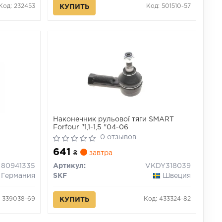
Код: 232453
Код: 501510-57
КУПИТЬ
Наконечник рульової тяги SMART
Forfour "1,1-1,5 "04-06
0 отзывов
641
₴
завтра
80941335
Артикул:
VKDY318039
Германия
SKF
Швеция
: 339038-69
Код: 433324-82
КУПИТЬ