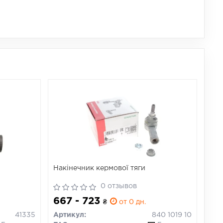
Накінечник кермової тяги
0 отзывов
667 - 723
₴
от 0 дн.
41335
Артикул:
840 1019 10