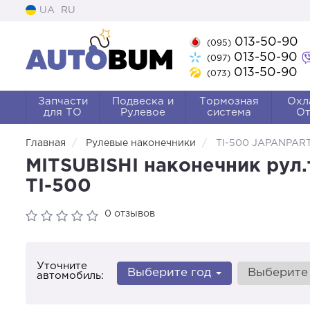
UA
RU
013-50-90
(095)
013-50-90
(097)
013-50-90
(073)
Запчасти
Подвеска и
Тормозная
Охл
для ТО
Рулевое
система
От
Главная
Рулевые наконечники
TI-500 JAPANPAR
MITSUBISHI наконечник рул.т
TI-500
0 отзывов
Уточните
Выберите год
Выберите
автомобиль: