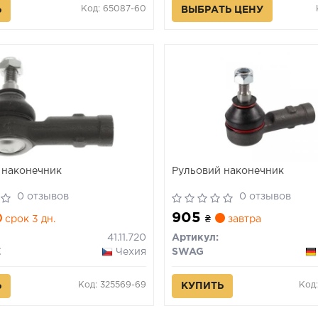
Код: 65087-60
Ь
ВЫБРАТЬ ЦЕНУ
 наконечник
Рульовий наконечник
0 отзывов
0 отзывов
905
срок 3 дн.
₴
завтра
41.11.720
Артикул:
E
Чехия
SWAG
Код: 325569-69
Код
Ь
КУПИТЬ